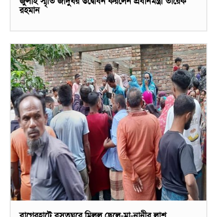
জুলাই স্মৃতি জাদুঘর উদ্বোধন করলেন প্রধানমন্ত্রী তারেক
রহমান
বাগেরহাটে বসতঘরে মিলল ছেলে-মা-নানীর লাশ