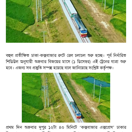
বহুল প্রতীক্ষিত ঢাকা-কক্সবাজার রুটে রেল চলাচল শুরু হচ্ছে। পূর্ব নির্ধারিত
শিডিউল অনুযায়ী শুক্রবার বিজয়ের মাসে (১ ডিসেম্বর) এই ট্রেনের যাত্রা শুরু
হবে। এজন্য সব প্রস্তুতি সম্পন্ন হয়েছে বলে জানিয়েছে সংশ্লিষ্ট কর্তৃপক্ষ।
প্রথম দিন শুক্রবার দুপুর ১২টা ৪০ মিনিটে ‘কক্সবাজার এক্সপ্রেস’ ঢাকার