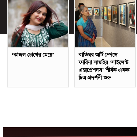
‘কাজল চোখের মেয়ে’
বাতিঘর আর্ট স্পেসে
ফারিনা সামহির ‘সাইলেন্ট
এক্সপ্রেশনস’ শীর্ষক একক
চিত্র প্রদর্শনী শুরু