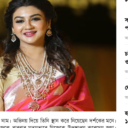
স
স
প
আ
চ
ও
আ
দ
আ
হ
র নাম। অভিনয় দিয়ে তিনি স্থান করে নিয়েছেন দর্শকের মনে।
নিজেকে বারবার নতুনভাবে নিজেকে উপস্থাপন করেছেন জয়া।