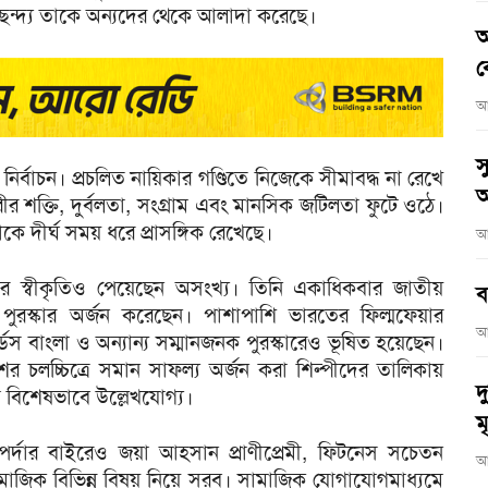
বাচ্ছন্দ্য তাকে অন্যদের থেকে আলাদা করেছে।
আ
ব
আ
স
র্বাচন। প্রচলিত নায়িকার গণ্ডিতে নিজেকে সীমাবদ্ধ না রেখে
অ
র শক্তি, দুর্বলতা, সংগ্রাম এবং মানসিক জটিলতা ফুটে ওঠে।
াকে দীর্ঘ সময় ধরে প্রাসঙ্গিক রেখেছে।
আ
ের স্বীকৃতিও পেয়েছেন অসংখ্য। তিনি একাধিকবার জাতীয়
ব
্র পুরস্কার অর্জন করেছেন। পাশাপাশি ভারতের ফিল্মফেয়ার
আ
ার্ডস বাংলা ও অন্যান্য সম্মানজনক পুরস্কারেও ভূষিত হয়েছেন।
ের চলচ্চিত্রে সমান সাফল্য অর্জন করা শিল্পীদের তালিকায়
দ
 বিশেষভাবে উল্লেখযোগ্য।
মৃ
পর্দার বাইরেও জয়া আহসান প্রাণীপ্রেমী, ফিটনেস সচেতন
আ
াজিক বিভিন্ন বিষয় নিয়ে সরব। সামাজিক যোগাযোগমাধ্যমে