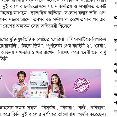
আ
ুই বাংলার চলচ্চিত্রাঙ্গনে সমান জনপ্রিয় ও সম্মানিত একটি
কের মাধ্যমে। স্বাভাবিক অভিনয়, সংলাপ বলার ভঙ্গি এবং
প
 দর্শকের নজরে আনে। এরপর বড় পর্দায় পা রেখে একের পর এক
করেন দেশের অন্যতম সেরা অভিনেত্রী হিসেবে।
আ
র মুক্তিযুদ্ধভিত্তিক চলচ্চিত্র ‘গেরিলা’। সিনেমাটিতে বিলকিস
চ
বালি’, ‘জিরো ডিগ্রি’, ‘পূর্ণদৈর্ঘ্য প্রেম কাহিনী ২’, ‘দেবী’,
আ
ের অভিনয় দক্ষতার স্বাক্ষর রাখেন। বিশেষ করে ‘দেবী’তে রাণু
তিনি।
স
থ
আ
আ
ন
া আহসান সমান সফল। ‘বিসর্জন’, ‘বিজয়া’, ‘কণ্ঠ’, ‘রবিবার’,
আ
নয় করে তিনি দুই বাংলার দর্শকের ভালোবাসা অর্জন করেছেন।