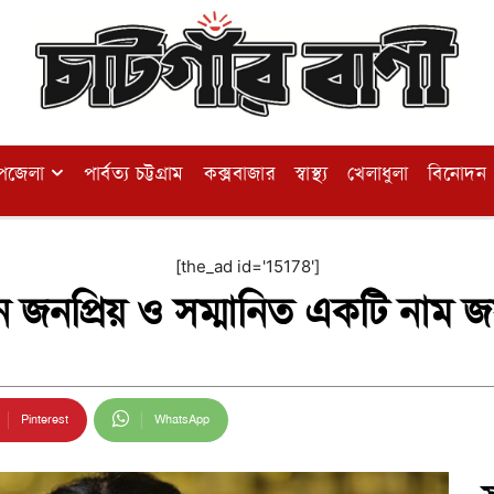
পজেলা
পার্বত্য চট্টগ্রাম
কক্সবাজার
স্বাস্থ্য
খেলাধুলা
বিনোদন
[the_ad id='15178']
সমান জনপ্রিয় ও সম্মানিত একটি নাম
Pinterest
WhatsApp