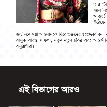
তার স্ট
বয়স নি
আত্মচর
উঠেছেন
জন্মদিনে জয়া আহসানকে ঘিরে ভক্তদের শুভেচ্ছার বন্য
আনুক আরও সাফল্য, নতুন নতুন চরিত্র এবং আন্তর্জ
অনুরাগীরা।
এই বিভাগের আরও