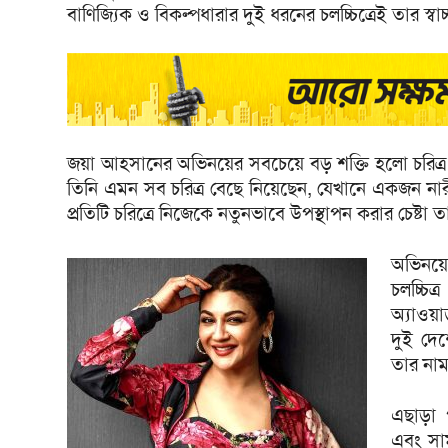
বাণিজ্যিক ও বিকল্পধারার দুই ধরনের চলচ্চিত্রেই তার স্
জয়া আহসানের অভিনয়ের সবচেয়ে বড় শক্তি হলো চরিত্র নি
তিনি এমন সব চরিত্র বেছে নিয়েছেন, যেখানে একজন নারী
প্রতিটি চরিত্রে নিজেকে নতুনভাবে উপস্থাপন করার চেষ্টা ত
অভিনয়
চলচ্চিত
অ্যাওয়
দুই দেশ
তার নাম
এছাড়া 
এবং সাম