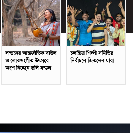
লন্ডনের আন্তর্জাতিক বাউল
চলচ্চিত্র শিল্পী সমিতির
ও লোকসংগীত উৎসবে
নির্বাচনে জিতলেন যারা
অংশ নিচ্ছেন ডলি মন্ডল