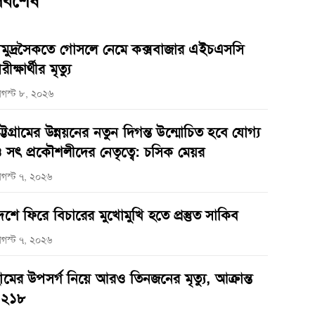
র্বশেষ
মুদ্রসৈকতে গোসলে নেমে কক্সবাজার এইচএসসি
রীক্ষার্থীর মৃত্যু
গস্ট ৮, ২০২৬
ট্টগ্রামের উন্নয়নের নতুন দিগন্ত উন্মোচিত হবে যোগ্য
 সৎ প্রকৌশলীদের নেতৃত্বে: চসিক মেয়র
গস্ট ৭, ২০২৬
েশে ফিরে বিচারের মুখোমুখি হতে প্রস্তুত সাকিব
গস্ট ৭, ২০২৬
ামের উপসর্গ নিয়ে আরও তিনজনের মৃত্যু, আক্রান্ত
১২১৮