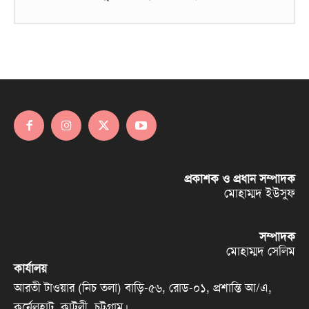
প্রকাশক ও প্রধান সম্পাদক
মোহাম্মদ ইউসুফ
সম্পাদক
মোহাম্মদ সেলিম
কার্যালয়
আরতী টাওয়ার (নিচ তলা) বাড়ি-৫৬, রোড-০১, প্রশান্তি আ/এ,
কর্নেলহাট, কাট্টলী, চট্টগ্রাম।