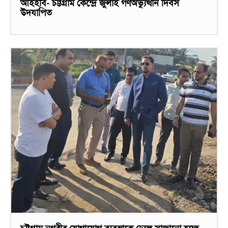
আইইবি- চট্টগ্রাম কেন্দ্রে জুলাই গণঅভ্যুত্থান দিবস
উদযাপিত