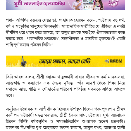
প্রধান অতিথির বক্তব্যে মেয়র ডা. শাহাদাত হোসেন বলেন, “চট্টগ্রাম বহু ধর্ম,
বর্ণ ও সংস্কৃতির মানুষের মিলনভূমি। সাম্প্রদায়িক সম্প্রীতির যে ঐতিহ্য এ নগরী
দীর্ঘদিন ধরে ধারণ করে আসছে, তা অক্ষুণ্ন রাখতে সবাইকে ঐক্যবদ্ধভাবে কাজ
করতে হবে। পারস্পরিক শ্রদ্ধাবোধ, সহনশীলতা ও মানবিক মূল্যবোধই একটি
শান্তিপূর্ণ সমাজ গঠনের ভিত্তি।”
তিনি আরও বলেন, শ্রীশ্রী লোকনাথ ব্রহ্মচারী বাবার জীবন ও কর্ম মানবসেবা,
আত্মশুদ্ধি ও কল্যাণের এক উজ্জ্বল দৃষ্টান্ত। তাঁর আদর্শ থেকে শিক্ষা নিয়ে
সমাজে ন্যায়, শান্তি ও সৌহার্দ্যের পরিবেশ প্রতিষ্ঠায় সকলকে এগিয়ে আসতে
হবে।
অনুষ্ঠানে উদ্বোধক ও আশীর্বাদক হিসেবে উপস্থিত ছিলেন পরমপূজ্যপাদ শ্রীমৎ
কালীপদ ভট্টাচার্য্য মহন্ত মহারাজ, শ্রীশ্রী কৈবল্যধাম, চট্টগ্রাম। মূখ্য আলোচক
ছিলেন বিশিষ্ট ধর্মতত্ত্ববিদ ও সমাজচিন্তাবিদ অধ্যাপক স্বদেশ চক্রবর্তী।
মহানগর বিএনপির যুগ্ম আহবায়ক হারুন জামান, আবুল বশর, আজগর আলী