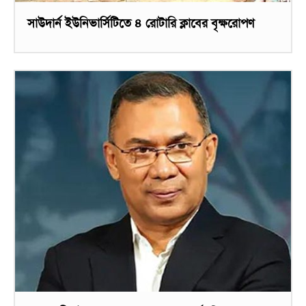
সাউদার্ন ইউনিভার্সিটিতে ৪ রোটারি ক্লাবের বৃক্ষরোপণ