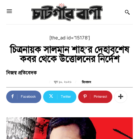
[the_ad id='15178']
চিত্রনায়ক সালমান শাহ’র দেহাবশেষ
কবর থেকে উত্তোলনের নির্দেশ
নিজস্ব প্রতিবেদক
জুন ১০, ২০২৬
বিনোদন
Facebook
Twitter
Pinterest