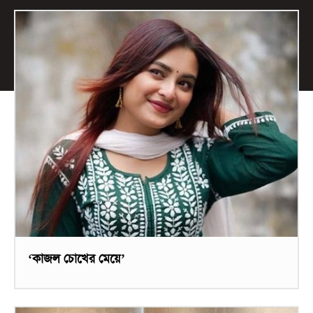
‘কাজল চোখের মেয়ে’