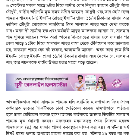
৬ সেপ্টেম্বর সকাল সাড়ে ৯টার দিকে বাদীর বোন নিলুফা জামান চৌধুরী নীলা
চৌধুরী, বাদীর ভগ্নিপতি মৃত কমর উদ্দিন আহমদ চৌধুরী এবং তার ছোট ছেলে
শাহরান শাহ্সহ নিউ ইস্কাটন রোডস্থ ইস্কাটন প্লাজা ১১/বি ঠিকানার বাসায় তার
ভাগিনা চৌধুরী মোহাম্মদ শাহরিয়ার ইমন সালমান শাহর সঙ্গে দেখা করতে
যান। তখন স্ত্রী সামীরা হক এবং কর্মচারী আবুল তাদেরকে জানান যে, সালমান
শাহ ঘুমিয়ে আছেন। তখন তারা তাদের গ্রিনরোডের বাসায় চলে যাওয়ার পর
বেলা সাড়ে ১১টার দিকে সালমান শাহর বাসা থেকে টেলিফোন করে জানানো
হয়, সালমান শাহর যেন কী হয়েছে, তাড়াতাড়ি আসেন। তখন তারা দ্রুত নিউ
ইস্কাটন রোডস্থ ইস্কাটন প্লাজা ১১/বি ঠিকানার বাসায় এসে দেখেন যে, সালমান
শাহ তার শয়নকক্ষে খাটের উপরে মরার মতো পড়ে আছেন।
তাৎক্ষণিকভাবে তারা সালমান শাহকে হলি ফ্যামিলি হাসপাতালে নিয়ে গেলে
কর্তব্যরত ডাক্তার ভিকটিমকে ঢাকা মেডিকেল কলেজ হাসপাতালে পাঠানো
হলে ঢাকা মেডিকেল কলেজ হাসপাতালের কর্তব্যরত ডাক্তার ভিকটিম সালমান
শাহকে মৃত ঘোষণা করেন। মরদেহের ময়নাতদন্ত শেষে সিলেটে হযরত
শাহজালাল (র.) এর মাজার প্রাঙ্গণ কবরস্থানে দাফন করা হয়। এ ঘটনায় ওই
দিনই রমনা থানায় অপমৃত্যু মামলা দায়ের করা হয়। ঘটনার ২৯ বছর পর গত