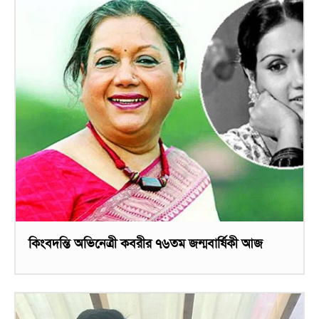
কিংবদন্তি অভিনেত্রী কবরীর ৭৬তম জন্মবার্ষিকী আজ