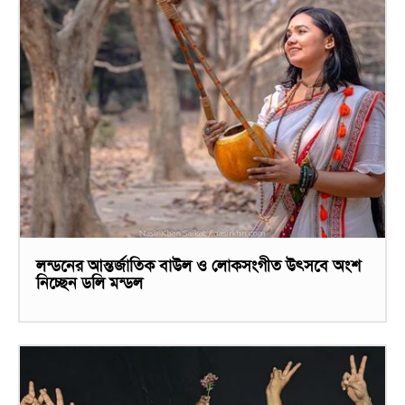
লন্ডনের আন্তর্জাতিক বাউল ও লোকসংগীত উৎসবে অংশ
নিচ্ছেন ডলি মন্ডল