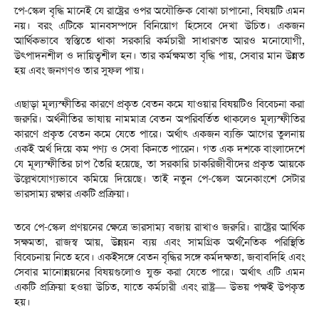
‎পে-স্কেল বৃদ্ধি মানেই যে রাষ্ট্রের ওপর অযৌক্তিক বোঝা চাপানো, বিষয়টি এমন
নয়। বরং এটিকে মানবসম্পদে বিনিয়োগ হিসেবে দেখা উচিত। একজন
আর্থিকভাবে স্বস্তিতে থাকা সরকারি কর্মচারী সাধারণত আরও মনোযোগী,
উৎপাদনশীল ও দায়িত্বশীল হন। তার কর্মক্ষমতা বৃদ্ধি পায়, সেবার মান উন্নত
হয় এবং জনগণও তার সুফল পায়।
‎এছাড়া মূল্যস্ফীতির কারণে প্রকৃত বেতন কমে যাওয়ার বিষয়টিও বিবেচনা করা
জরুরি। অর্থনীতির ভাষায় নামমাত্র বেতন অপরিবর্তিত থাকলেও মূল্যস্ফীতির
কারণে প্রকৃত বেতন কমে যেতে পারে। অর্থাৎ একজন ব্যক্তি আগের তুলনায়
একই অর্থ দিয়ে কম পণ্য ও সেবা কিনতে পারেন। গত এক দশকে বাংলাদেশে
যে মূল্যস্ফীতির চাপ তৈরি হয়েছে, তা সরকারি চাকরিজীবীদের প্রকৃত আয়কে
উল্লেখযোগ্যভাবে কমিয়ে দিয়েছে। তাই নতুন পে-স্কেল অনেকাংশে সেটার
ভারসাম্য রক্ষার একটি প্রক্রিয়া।
‎তবে পে-স্কেল প্রণয়নের ক্ষেত্রে ভারসাম্য বজায় রাখাও জরুরি। রাষ্ট্রের আর্থিক
সক্ষমতা, রাজস্ব আয়, উন্নয়ন ব্যয় এবং সামগ্রিক অর্থনৈতিক পরিস্থিতি
বিবেচনায় নিতে হবে। একইসঙ্গে বেতন বৃদ্ধির সঙ্গে কর্মদক্ষতা, জবাবদিহি এবং
সেবার মানোন্নয়নের বিষয়গুলোও যুক্ত করা যেতে পারে। অর্থাৎ এটি এমন
একটি প্রক্রিয়া হওয়া উচিত, যাতে কর্মচারী এবং রাষ্ট্র— উভয় পক্ষই উপকৃত
হয়।