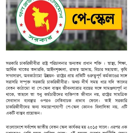
‎সরকারি চাকরিজীবীরা রাষ্ট্র পরিচালনার অন্যতম প্রধান শক্তি । স্বাস্থ্য, শিক্ষা,
আর্থিক খাতের তদারকি, আইনশৃঙ্খলা, রাজস্ব আদায়, বিচার সহায়তা, কৃষি
সম্প্রসারণ, অবকাঠামো উন্নয়ন- রাষ্ট্রের প্রায় প্রতিটি গুরুত্বপূর্ণ কর্মকাণ্ডের সঙ্গে
সরাসরি সম্পৃক্ত সরকারি চাকরিজীবীরা। অথচ দীর্ঘ সময় ধরে যদি তাদের
বেতন কাঠামো বা পে-স্কেল বাস্তব জীবনযাত্রার ব্যয়ের সঙ্গে সামঞ্জস্যপূর্ণ না
থাকে, তাহলে তা শুধু কর্মচারীদের ব্যক্তিগত জীবনে নয়, রাষ্ট্রের সামগ্রিক
সেবাদান ব্যবস্থার ওপরও নেতিবাচক প্রভাব ফেলে। তাই সরকারি
চাকরিজীবীদের জন্য সময়োপযোগী পে-স্কেল কোনও বিলাসিতা নয়, এটি
একটি বাস্তব প্রয়োজন।
‎বাংলাদেশে সর্বশেষ জাতীয় বেতন স্কেল কার্যকর হয় ২০১৫ সালে। এরপর এক