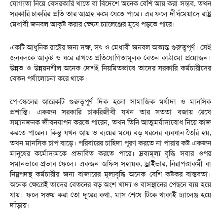
যোগ্যতা নিয়ে বেসরকারি খাতে বা বিদেশে অনেক বেশি আয় করা সম্ভব, তখন
সরকারি চাকরির প্রতি তার আগ্রহ কমে যেতে পারে। এর ফলে দীর্ঘমেয়াদে রাষ্ট্র
মেধাবী জনবল আকৃষ্ট করার ক্ষেত্রে চ্যালেঞ্জের মুখে পড়তে পারে।
‎একটি আধুনিক রাষ্ট্রের জন্য দক্ষ, সৎ ও মেধাবী জনবল অত্যন্ত গুরুত্বপূর্ণ। সেই
জনবলকে আকৃষ্ট ও ধরে রাখতে প্রতিযোগিতামূলক বেতন কাঠামো প্রয়োজন।
উন্নত ও উন্নয়নশীল অনেক দেশই নিয়মিতভাবে তাদের সরকারি কর্মচারীদের
বেতন পর্যালোচনা করে থাকে।
‎পে-স্কেলের আরেকটি গুরুত্বপূর্ণ দিক হলো সামাজিক মর্যাদা ও মানসিক
প্রশান্তি। একজন সরকারি চাকরিজীবী যখন তার সততা বজায় রেখে
সম্মানজনক জীবনযাপন করতে পারেন, তখন তিনি আত্মমর্যাদাবোধ নিয়ে কাজ
করতে পারেন। কিন্তু যখন আয় ও ব্যয়ের মধ্যে বড় ধরনের ব্যবধান তৈরি হয়,
তখন মানসিক চাপ বাড়ে। পরিবারের চাহিদা পূরণ করতে না পারার কষ্ট একজন
মানুষের কর্মোদ্যমকে প্রভাবিত করতে পারে। দ্রব্যমূল্য বৃদ্ধি সবার ওপর
সমানভাবে প্রভাব ফেলে। একজন অফিস সহায়ক, ড্রাইভার, নিরাপত্তাকর্মী বা
নিম্নপদস্থ কর্মচারীর জন্য বাজারের মূল্যবৃদ্ধি অনেক বেশি কষ্টকর বাস্তবতা।
অনেক ক্ষেত্রেই তাদের বেতনের বড় অংশ খাদ্য ও বাসস্থানের পেছনে ব্যয় হয়ে
যায়। ফলে সঞ্চয় করা তো দূরের কথা, মাস শেষে টিকে থাকাই চ্যালেঞ্জ হয়ে
দাঁড়ায়।