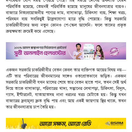
দশকেরও বেশি সময় পেরিয়ে গেছে। এই সময়ে দেশের অর্থনীতি যেমন
পরিবর্তিত হয়েছে, তেমনই পরিবর্তিত হয়েছে মানুষের জীবনযাত্রার ব্যয়ও।
বাজারে নিত্যপ্রয়োজনীয় পণ্যের দাম, বাসাভাড়া, চিকিৎসা ব্যয়, শিক্ষা খরচ,
পরিবহন ব্যয় সবকিছুই উল্লেখযোগ্য হারে বৃদ্ধি পেয়েছে। কিন্তু সরকারি
চাকরিজীবীদের জন্য নতুন কোনও পে-স্কেল আসেনি। ফলে তাদের প্রকৃত
ক্রয়ক্ষমতা ক্রমেই কমে এসেছে।
‎একজন সরকারি চাকরিজীবীর বেতন কেবল তার ব্যক্তিগত আয়ের বিষয় নয়—
এটি তার পরিবারের জীবনমানের সঙ্গেও ওতপ্রোতভাবে জড়িত। একজন
সরকারি চাকরিজীবী যখন মাসের শেষে তার বেতন হাতে পান, তখন সেই অর্থ
দিয়ে তাকে বাসাভাড়া, পরিবারের খাদ্য, সন্তানের লেখাপড়া, চিকিৎসা, বিদ্যুৎ,
গ্যাস, ইন্টারনেট, যাতায়াতসহ নানা ধরনের খরচ মেটাতে হয়। কিন্তু যখন
বাজারের দ্রব্যমূল্য দ্রুত বৃদ্ধি পায় এবং আয় একই জায়গায় স্থির থাকে, তখন
তার জীবনযাত্রায় চাপ তৈরি হয়।