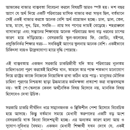
‎আজকের বাজার বাস্তবতা বিবেচনা করলে বিষয়টি আরও স্পষ্ট হয়। দশ বছর
আগে যে অর্থ দিয়ে একটি পরিবারের মাসিক বাজার করা সম্ভব ছিল, বর্তমানে
সেই একই বাজার করতে অনেক বেশি অর্থ প্রয়োজন হচ্ছে। চাল, ডাল, তেল,
মাছ, মাংস, দুধ, ডিম, সবজি— প্রায় সব পণ্যের দামই বেড়েছে। শহরাঞ্চলে
বাসাভাড়া এবং সন্তানের শিক্ষাব্যয় অনেক পরিবারের জন্য বড় ধরনের চাপের
কারণ হয়ে দাঁড়িয়েছে। বেসরকারি স্কুল-কলেজের ফি, কোচিং, বইপত্র,
প্রযুক্তিনির্ভর শিক্ষার খরচ— সবকিছুই আগের তুলনায় অনেক বেশি। একইভাবে
চিকিৎসা ব্যয়ও উল্লেখযোগ্য হারে বৃদ্ধি পেয়েছে।
‎এই বাস্তবতায় একজন সরকারি চাকরিজীবী যদি তার পরিবারের ন্যূনতম
চাহিদাগুলো পূরণ করতেই হিমশিম খান, তাহলে তার পক্ষে শতভাগ মনোযোগ
দিয়ে রাষ্ট্রের কাজে নিজেকে নিয়োজিত রাখা কঠিন হয়ে পড়ে। মানুষের মৌলিক
চাহিদা পূরণের নিশ্চয়তা ছাড়া উচ্চমাত্রার কর্মদক্ষতা প্রত্যাশা করা বাস্তবসম্মত
নয়। তাই পে-স্কেলকে কেবল অর্থনৈতিক বিষয় হিসেবে নয়, মানবিক বিষয়
হিসেবেও দেখা উচিত।
‎সরকারি চাকরি দীর্ঘদিন ধরে সম্মানজনক ও স্থিতিশীল পেশা হিসেবে বিবেচিত
হয়ে আসছে। কিন্তু বর্তমান সময়ে মেধাবী তরুণদের একটি বড় অংশ
বেসরকারি খাত কিংবা বিদেশমুখী হচ্ছে। এর অন্যতম কারণ হলো আয় ও
সুযোগ-সুবিধার বৈষম্য। একজন মেধাবী শিক্ষার্থী যখন দেখে যে, একই