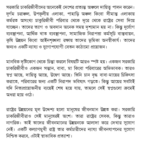
‎সরকারি চাকরিজীবীদের অনেকেই দেশের প্রত্যন্ত অঞ্চলে দায়িত্ব পালন করেন।
দুর্গম চরাঞ্চল, উপকূলীয় এলাকা, পাহাড়ি অঞ্চল কিংবা সীমান্ত এলাকায়
কর্মরত অসংখ্য চাকুরিজীবী পরিবার থেকে দূরে থেকে রাষ্ট্রের সেবা দিয়ে
যাচ্ছেন। তাদের ত্যাগ ও অবদান অনেক সময় দৃশ্যমান হয় না। কিন্তু দুর্যোগ
ব্যবস্থাপনা, আর্থিক খাত ব্যবস্থাপনা, সামাজিক নিরাপত্তা কর্মসূচি বাস্তবায়ন,
কৃষি উন্নয়ন কিংবা আইনশৃঙ্খলা রক্ষায় তাদের ভূমিকা অনস্বীকার্য। তাদের
জন্যও একটি ন্যায্য ও যুগোপযোগী বেতন কাঠামো প্রয়োজন।
মানবিক দৃষ্টিকোণ থেকে চিন্তা করলে বিষয়টি আরও স্পষ্ট হয়। একজন সরকারি
চাকরিজীবীও একজন সন্তান, বাবা, মা কিংবা পরিবারের অভিভাবক। তারও
স্বপ্ন আছে, দায়িত্ব আছে, উদ্বেগ আছে। তিনি চান বৃদ্ধ বাবা-মায়ের চিকিৎসা
করাতে, পরিবারের জন্য একটি নিরাপদ ভবিষ্যৎ গড়তে। কিন্তু আয়ের সবটাই
যদি নিত্যপ্রয়োজনীয় ব্যয়েই শেষ হয়ে যায়, তাহলে সেই স্বপ্নগুলো ক্রমেই
অধরা হয়ে ওঠে।
‎রাষ্ট্রের উন্নয়নের মূল উদ্দেশ্য হলো মানুষের জীবনমান উন্নত করা। সরকারি
চাকরিজীবীরাও সেই মানুষেরই অংশ। তারা রাষ্ট্রের সেবক, কিন্তু তারাও
নাগরিক। তাই তাদের জীবনমানের উন্নয়নকে আলাদা করে দেখার সুযোগ
নেই। একটি কল্যাণমুখী রাষ্ট্র তার কর্মচারীদের ন্যায্য জীবনযাপনের সুযোগ
নিশ্চিত করবে, এটাই স্বাভাবিক প্রত্যাশা।