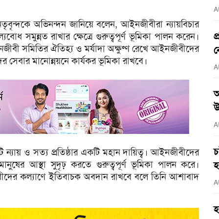
A
েতৃবৃন্দকে অভিনন্দন জানিয়ে বলেন, আইনজীবীরা ন্যায়বিচার
প
বোধ সমুন্নত রাখার ক্ষেত্রে গুরুত্বপূর্ণ ভূমিকা পালন করেন।
ইনজীবী সমিতির ঐতিহ্য ও মর্যাদা অক্ষুণ্ণ রেখে আইনজীবীদের
ন
ীদের সেবার মানোন্নয়নে কার্যকর ভূমিকা রাখবে।
A
আ
উ
A
চ
্যায় ও সত্য প্রতিষ্ঠার একটি মহান দায়িত্ব। আইনজীবীদের
মানুষের আস্থা সুদৃঢ় করতে গুরুত্বপূর্ণ ভূমিকা পালন করে।
হ
জীবীদের কল্যাণে ইতিবাচক অবদান রাখবে বলে তিনি আশাবাদ
A
হ