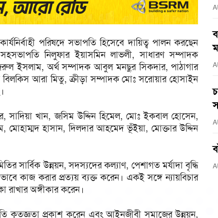
A
ব
ার্যনির্বাহী পরিষদে সভাপতি হিসেবে দায়িত্ব পালন করছেন
ম
হসভাপতি নিলুফার ইয়াসমিন লাভলী, সাধারণ সম্পাদক
A
নজরুল ইসলাম, অর্থ সম্পাদক আবুল মনছুর সিকদার, পাঠাগার
ক বিলকিস আরা মিতু, ক্রীড়া সম্পাদক মোঃ সরোয়ার হোসাইন
হ।
চ
স
বর, সাদিয়া খান, জসিম উদ্দিন হিমেল, মোঃ ইকবাল হোসেন,
A
 মোহাম্মদ হাসান, দিলদার আহমেদ ভূঁইয়া, মোক্তার উদ্দিন
ব
ির সার্বিক উন্নয়ন, সদস্যদের কল্যাণ, পেশাগত মর্যাদা বৃদ্ধি
A
াবে কাজ করার প্রত্যয় ব্যক্ত করেন। একই সঙ্গে ন্যায়বিচার
িকা রাখার অঙ্গীকার করেন।
প্রতি কৃতজ্ঞতা প্রকাশ করেন এবং আইনজীবী সমাজের উন্নয়ন,