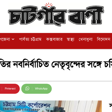
পজেলা
পার্বত্য চট্টগ্রাম
কক্সবাজার
স্বাস্থ্য
খেলাধুলা
বিনোদন
ির নবনির্বাচিত নেতৃবৃন্দের সঙ্গে 
Pinterest
WhatsApp
স