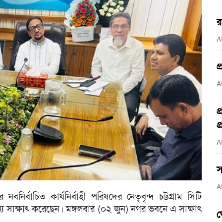
র
A
প
A
প
প
A
স
A
র্বাচিত কার্যনির্বাহী পরিষদের নেতৃবৃন্দ চট্টগ্রাম সিটি
 সাক্ষাৎ করেছেন। মঙ্গলবার (০২ জুন) নগর ভবনে এ সাক্ষাৎ
গ