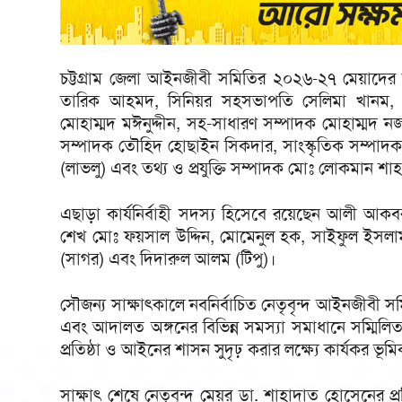
চট্টগ্রাম জেলা আইনজীবী সমিতির ২০২৬-২৭ মেয়াদের ক
তারিক আহমদ, সিনিয়র সহসভাপতি সেলিমা খানম, স
মোহাম্মদ মঈনুদ্দীন, সহ-সাধারণ সম্পাদক মোহাম্মদ 
সম্পাদক তৌহিদ হোছাইন সিকদার, সাংস্কৃতিক সম্পাদ
(লাভলু) এবং তথ্য ও প্রযুক্তি সম্পাদক মোঃ লোকমান শা
এছাড়া কার্যনির্বাহী সদস্য হিসেবে রয়েছেন আলী আক
শেখ মোঃ ফয়সাল উদ্দিন, মোমেনুল হক, সাইফুল ইসলাম,
(সাগর) এবং দিদারুল আলম (টিপু)।
সৌজন্য সাক্ষাৎকালে নবনির্বাচিত নেতৃবৃন্দ আইনজীবী সমিত
এবং আদালত অঙ্গনের বিভিন্ন সমস্যা সমাধানে সম্মিলিতভ
প্রতিষ্ঠা ও আইনের শাসন সুদৃঢ় করার লক্ষ্যে কার্যকর ভূম
সাক্ষাৎ শেষে নেতৃবৃন্দ মেয়র ডা. শাহাদাত হোসেনের 