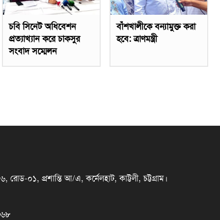
চবি সিনেট অধিবেশন
বাঁশখালীকে বন্যামুক্ত করা
প্রত্যাখ্যান করে চাকসুর
হবে: ত্রাণমন্ত্রী
সংবাদ সম্মেলন
রোড-০১, প্রশান্তি আ/এ, কর্নেলহাট, কাট্টলী, চট্টগ্রাম।
৩৬৮