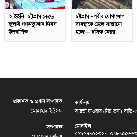
আইইবি- চট্টগ্রাম কেন্দ্রে
চট্টগ্রাম নগরীর যোগাযোগ
জুলাই গণঅভ্যুত্থান দিবস
ব্যবস্থাকে ঢেলে সাজানো
উদযাপিত
হচ্ছে— চসিক মেয়র
প্রকাশক ও প্রধান সম্পাদক
কার্যালয়
মোহাম্মদ ইউসুফ
আরতী টাওয়ার (নিচ তলা) বাড়ি-৫৬, 
মোবাইল
সম্পাদক
০১৮১৭৭০২৩২৭, ০১৮১৫৫৬৬
মোহাম্মদ সেলিম