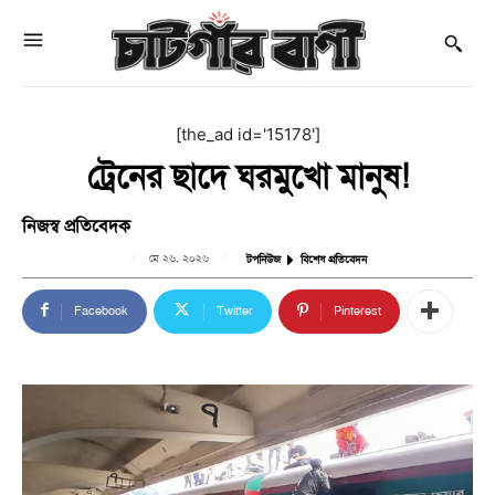
[the_ad id='15178']
ট্রেনের ছাদে ঘরমুখো মানুষ!
নিজস্ব প্রতিবেদক
মে ২৬, ২০২৬
টপনিউজ
বিশেষ প্রতিবেদন
Facebook
Twitter
Pinterest