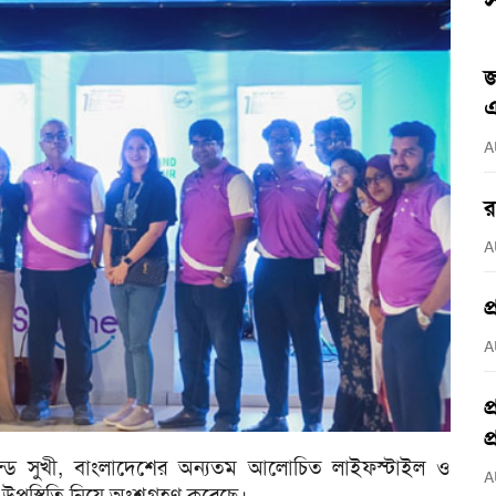
স
জ
এ
A
র
A
প
A
প
প
ব্র্যান্ড সুখী, বাংলাদেশের অন্যতম আলোচিত লাইফস্টাইল ও
A
উপস্থিতি নিয়ে অংশগ্রহণ করেছে।