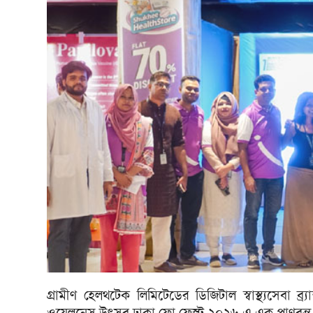
গ্রামীণ হেলথটেক লিমিটেডের ডিজিটাল স্বাস্থ্যসেবা 
ওয়েলনেস উৎসব ঢাকা ফ্লো ফেস্ট ২০২৬-এ এক প্রাণবন্ত 