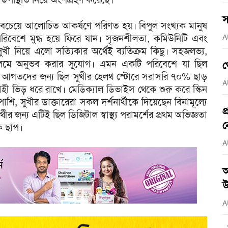
স
মধ্যে সবচেয়ে আলোচিত আকর্ষণে পরিণত হয়। বিপুল সংখ্যক মানুষ
পরিবেশে মুগ্ধ হয়ে ফিরে যান। সৃজনশীলতা, কমিউনিটি এবং
A
ী নিয়ে এলো সত্যিকার অর্থেই ব্যতিক্রম কিছু। সহজলভ্য,
তে-কলমে অনুভব করার সুযোগ। এমন একটি পরিবেশে যা ছিল
গ
লে আগতদের জন্য ছিল সুখীর হেলথ স্টোরে সরাসরি ৭০% ছাড়
A
সাহী ভিড় ধরে রাখে। মেডিক্যাল ডিভাইস থেকে শুরু করে স্কিন
াশি, সুখীর ডাক্তারেরা সকল দর্শনার্থীকে দিয়েছেন বিনামূল্যে
প
র জন্য এটিই ছিল ডিজিটাল স্বাস্থ্য পরামর্শের প্রথম অভিজ্ঞতা
ন
চক ছাপ।
A
আ
উ
A