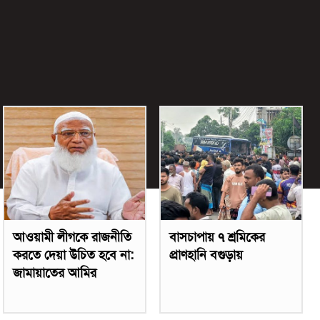
আওয়ামী লীগকে রাজনীতি
বাসচাপায় ৭ শ্রমিকের
করতে দেয়া উচিত হবে না:
প্রাণহানি বগুড়ায়
জামায়াতের আমির