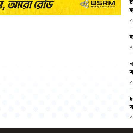
চ
হ
A
হ
A
ব
ম
A
চ
স
A