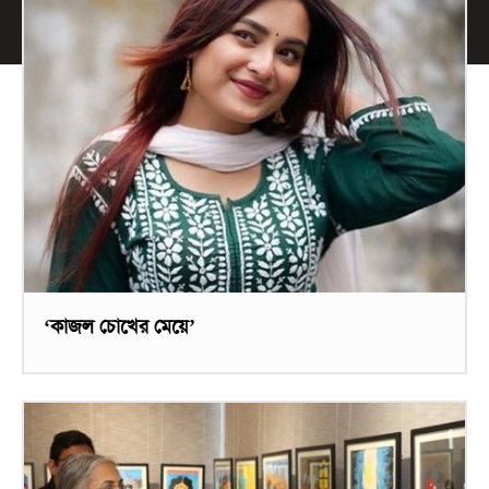
‘কাজল চোখের মেয়ে’