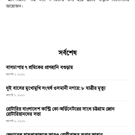
আয়োজন।
সর্বশেষ
বাসচাপায় ৭ শ্রমিকের প্রাণহানি বগুড়ায়
আগস্ট ৭, ২০২৬
দুই বাসের মুখোমুখি সংঘর্ষ ওসমানী নগরে: ৮ যাত্রীর মৃত্যু
আগস্ট ৭, ২০২৬
রোটারির বাংলাদেশ কান্ট্রি কো-অর্ডিনেটরের সাথে চট্টগ্রাম জোন
রোটারিয়ানদের সভা
আগস্ট ৬, ২০২৬
জেনারেল হাসপাতালকে আরও রোগীবান্ধব করার আহ্বান