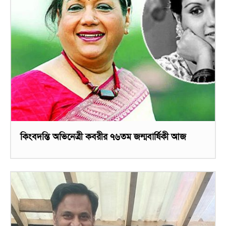
কিংবদন্তি অভিনেত্রী কবরীর ৭৬তম জন্মবার্ষিকী আজ