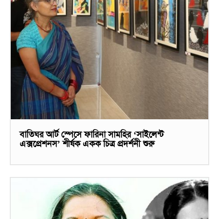
বাতিঘর আর্ট স্পেসে ফারিনা সামহির ‘সাইলেন্ট
এক্সপ্রেশনস’ শীর্ষক একক চিত্র প্রদর্শনী শুরু