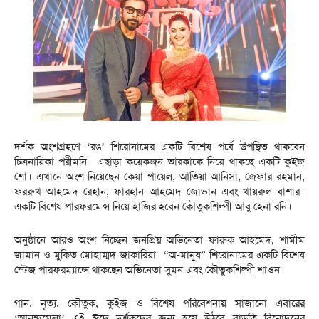
দর্শক অংশগ্রহণে ‘রঙ’ শিরোনামের একটি বিশেষ পর্বে উপস্থিত থাকবেন
চিত্রনায়িকা পরীমনি। এছাড়া কয়েকজন তারকাকে নিয়ে থাকছে একটি কুইজ
শো। এখানে অংশ নিয়েছেন কেয়া পায়েল, আতিয়া আনিসা, জেফার রহমান,
ফররুখ আহমেদ রেহান, ফারহান আহমেদ জোভান এবং খায়রুল বাশার।
একটি বিশেষ পারফরমেন্স নিয়ে হাজির হবেন কৌতুকশিল্পী আবু হেনা রনি।
অনুষ্ঠানে আরও অংশ নিচ্ছেন জনপ্রিয় অভিনেতা ফারুক আহমেদ, শামীম
জামান ও মুকিত মোহাম্মদ জাকারিয়া। “অ-মানুষ” শিরোনামের একটি বিশেষ
স্টেজ পারফরম্যান্সে থাকছেন অভিনেতা সুমন এবং কৌতুকশিল্পী শাওন।
গান, নৃত্য, কৌতুক, কুইজ ও বিশেষ পরিবেশনায় সাজানো এবারের
‘আনন্দমেলা’ এই ঈদে দর্শকদের জন্য হয়ে উঠবে বাড়তি বিনোদনের