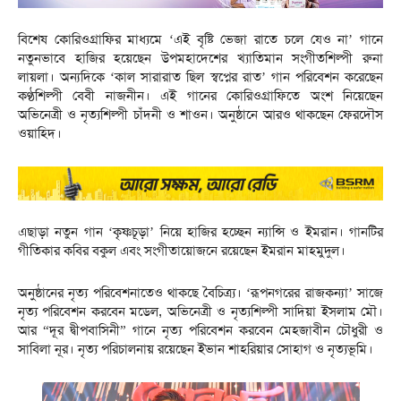
বিশেষ কোরিওগ্রাফির মাধ্যমে ‘এই বৃষ্টি ভেজা রাতে চলে যেও না’ গানে
নতুনভাবে হাজির হয়েছেন উপমহাদেশের খ্যাতিমান সংগীতশিল্পী রুনা
লায়লা। অন্যদিকে ‘কাল সারারাত ছিল স্বপ্নের রাত’ গান পরিবেশন করেছেন
কণ্ঠশিল্পী বেবী নাজনীন। এই গানের কোরিওগ্রাফিতে অংশ নিয়েছেন
অভিনেত্রী ও নৃত্যশিল্পী চাঁদনী ও শাওন। অনুষ্ঠানে আরও থাকছেন ফেরদৌস
ওয়াহিদ।
এছাড়া নতুন গান ‘কৃষ্ণচূড়া’ নিয়ে হাজির হচ্ছেন ন্যান্সি ও ইমরান। গানটির
গীতিকার কবির বকুল এবং সংগীতায়োজনে রয়েছেন ইমরান মাহমুদুল।
অনুষ্ঠানের নৃত্য পরিবেশনাতেও থাকছে বৈচিত্র্য। ‘রূপনগরের রাজকন্যা’ সাজে
নৃত্য পরিবেশন করবেন মডেল, অভিনেত্রী ও নৃত্যশিল্পী সাদিয়া ইসলাম মৌ।
আর “দূর দ্বীপবাসিনী” গানে নৃত্য পরিবেশন করবেন মেহজাবীন চৌধুরী ও
সাবিলা নূর। নৃত্য পরিচালনায় রয়েছেন ইভান শাহরিয়ার সোহাগ ও নৃত্যভূমি।