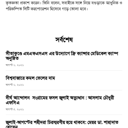
কৃতজ্ঞতা প্রকাশ করেন। তিনি বলেন, সবাইকে সঙ্গে নিয়ে বগুড়াকে আধুনিক ও
পরিকল্পিত সিটি করপোরেশন হিসেবে গড়ে তোলা হবে।
সর্বশেষ
সীতাকুণ্ডে এমএফএসএস এর উদ্যোগে ফ্রি ক্যান্সার মেডিকেল ক্যাম্প
অনুষ্ঠিত
আগস্ট ৬, ২০২৬
বিশ্ববাজারে কমল তেলের দাম
আগস্ট ৬, ২০২৬
দীর্ঘ আন্দোলন সংগ্রামের ফসল জুলাই অভ্যুত্থান : আসলাম চৌধুরী
এফসিএ
আগস্ট ৫, ২০২৬
জুলাই-আগস্টের শহীদরা চিরস্মরণীয় হয়ে থাকবে: মেয়র ডা. শাহাদাত
হোসেন