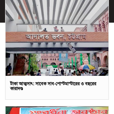
টাকা আত্মসাৎ: সাবেক সাব-পোস্টমাস্টারের ৩ বছরের
কারাদণ্ড