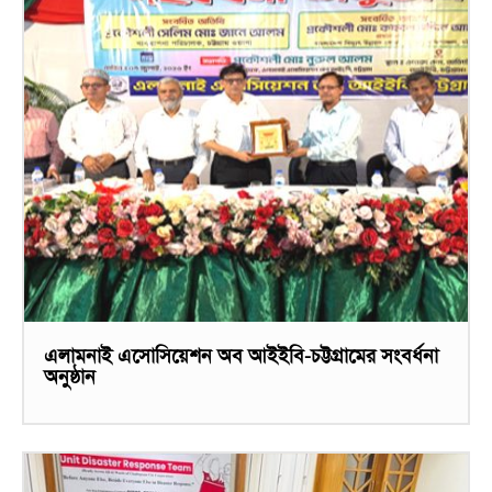
এলামনাই এসোসিয়েশন অব আইইবি-চট্টগ্রামের সংবর্ধনা
অনুষ্ঠান