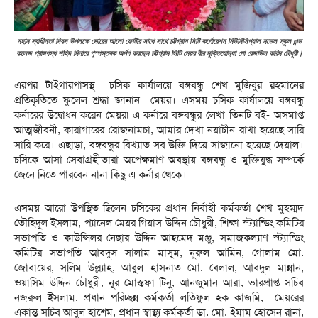
মহান স্বাধীনতা দিবস উপলক্ষে ভোরের আলো ফোটার সাথে সাথে চট্টগ্রাম সিটি কর্পোরেশন মিউনিসিপ্যাল মডেল স্কুল এন্ড
কলেজ প্রাঙ্গণস্থ শহিদ মিনারে পুস্পস্তবক অর্পণ করছেন চট্টগ্রাম সিটি মেয়র বীর মুক্তিযোদ্ধা মো রেজাউল করিম চৌধুরী।
এরপর টাইগারপাসস্থ চসিক কার্যালয়ে বঙ্গবন্ধু শেখ মুজিবুর রহমানের
প্রতিকৃতিতে ফুলেল শ্রদ্ধা জানান মেয়র। এসময় চসিক কার্যালয়ে বঙ্গবন্ধু
কর্নারের উদ্বোধন করেন মেয়র৷ এ কর্নারে বঙ্গবন্ধুর লেখা তিনটি বই- অসমাপ্ত
আত্মজীবনী, কারাগারের রোজনামচা, আমার দেখা নয়াচীন রাখা হয়েছে সারি
সারি করে। এছাড়া, বঙ্গবন্ধুর বিখ্যাত সব উক্তি দিয়ে সাজানো হয়েছে দেয়াল।
চসিকে আসা সেবাগ্রহীতারা অপেক্ষমাণ অবস্থায় বঙ্গবন্ধু ও মুক্তিযুদ্ধ সম্পর্কে
জেনে নিতে পারবেন নানা কিছু এ কর্নার থেকে।
এসময় আরো উপস্থিত ছিলেন চসিকের প্রধান নির্বাহী কর্মকর্তা শেখ মুহম্মদ
তৌহিদুল ইসলাম, প্যানেল মেয়র গিয়াস উদ্দিন চৌধুরী, শিক্ষা স্ট্যান্ডিং কমিটির
সভাপতি ও কাউন্সিলর নেছার উদ্দিন আহমেদ মঞ্জু, সমাজকল্যাণ স্ট্যান্ডিং
কমিটির সভাপতি আবদুস সালাম মাসুম, নুরুল আমিন, গোলাম মো.
জোবায়ের, সলিম উল্ল্যাহ, আবুল হাসনাত মো. বেলাল, আবদুল মান্নান,
ওয়াসিম উদ্দিন চৌধুরী, নূর মোস্তফা টিনু, আনজুমান আরা, ভারপ্রাপ্ত সচিব
নজরুল ইসলাম, প্রধান পরিচ্ছন্ন কর্মকর্তা লতিফুল হক কাজমি, মেয়রের
একান্ত সচিব আবুল হাশেম, প্রধান স্বাস্থ্য কর্মকর্তা ডা. মো. ইমাম হোসেন রানা,