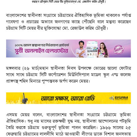
করছেন চট্টগ্রাম সিটি মেয়র বীর মুক্তিযোদ্ধা মো. রেজাউল করিম চৌধুরী।
বাংলাদেশের স্বাধীনতা সংগ্রামে চট্টগ্রামের ঐতিহাসিক ভূমিকা থাকলেও পর্যাপ্ত
গবেষণা ও প্রচারের অভাবে জনগণের কাছে পৌঁছেনি বলে মন্তব্য করেছেন
চট্টগ্রাম সিটি মেয়র বীর মুক্তিযোদ্ধা মো. রেজাউল করিম চৌধুরী।
মঙ্গলবার (২৬ মার্চ)মহান স্বাধীনতা দিবস উপলক্ষে ভোরের আলো ফোটার
সাথে সাথে চট্টগ্রাম সিটি কর্পোরেশন মিউনিসিপ্যাল মডেল স্কুল এন্ড কলেজ
প্রাঙ্গণস্থ শহিদ মিনারে পুস্পস্তবক অর্পণ করেন মেয়র।
এসময় মেয়র বলেন, বাংলাদেশের স্বাধীনতা সংগ্রামে চট্টগ্রামে ভূমিকা
ঐতিহাসিক। শুধু নয় মাসের রক্তক্ষয়ী যুদ্ধ নয়, স্বাধীনতা আন্দোলনের পটভূমি
তৈরি করতে চট্টগ্রাম গুরুত্বপূর্ণ ভূমিকা পালন করেছিল। ১৯৬৬ সালের ২৫
ফেব্রুয়ারি চট্টগ্রামের লালদীঘি মাঠে আওয়ামী লীগের ডাকে বিশাল জনসভায়