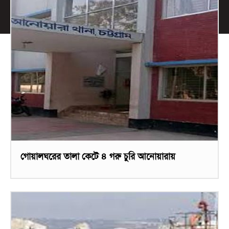
গোয়ালঘরের তালা কেটে ৪ গরু চুরি আনোয়ারায়