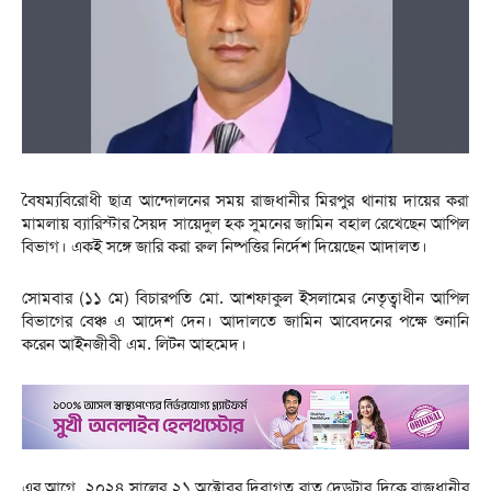
বৈষম্যবিরোধী ছাত্র আন্দোলনের সময় রাজধানীর মিরপুর থানায় দায়ের করা
মামলায় ব্যারিস্টার সৈয়দ সায়েদুল হক সুমনের জামিন বহাল রেখেছেন আপিল
বিভাগ। একই সঙ্গে জারি করা রুল নিষ্পত্তির নির্দেশ দিয়েছেন আদালত।
সোমবার (১১ মে) বিচারপতি মো. আশফাকুল ইসলামের নেতৃত্বাধীন আপিল
বিভাগের বেঞ্চ এ আদেশ দেন। আদালতে জামিন আবেদনের পক্ষে শুনানি
করেন আইনজীবী এম. লিটন আহমেদ।
এর আগে, ২০২৪ সালের ২১ অক্টোবর দিবাগত রাত দেড়টার দিকে রাজধানীর