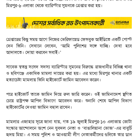
মিরপুর-৬ এলাকা থেকে ব্যারিস্টার সুমনকে গ্রেপ্তার করা হয়।
গ্রেপ্তারের কিছু সময় আগে নিজের ভেরিফায়েড ফেসবুক আইডিতে একটি পোস্ট
দেন তিনি। সেখানে লেখেন, ‘আমি পুলিশের সঙ্গে যাচ্ছি। দেখা হবে
আদালতে। দোয়া করবেন সবাই।’
সাবেক স্বতন্ত্র সংসদ সদস্য ব্যারিস্টার সুমনের বিরুদ্ধে রাজধানীর বিভিন্ন থানা
ও হবিগঞ্জে একাধিক মামলা দায়ের করা হয়। এর মধ্যে মিরপুর থানার একটি
হত্যাচেষ্টা মামলায় তিনি হাইকোর্টে জামিন আবেদন করেন।
পরে হাইকোর্ট তাকে জামিন দিয়ে রুল জারি করেন। ওই জামিনাদেশ স্থগিত
চেয়ে রাষ্ট্রপক্ষ আপিল বিভাগে আবেদন করে। শুনানি শেষে আপিল বিভাগ
হাইকোর্টের দেওয়া জামিন বহাল রাখেন।
মামলার এজাহার সূত্রে জানা যায়, গত ১৯ জুলাই মিরপুর-১০ এলাকায় কোটা
সংস্কার আন্দোলনে অংশ নেন যুবদল নেতা ও ‘বাঙালিয়ানা ভোজ’-এর বাবুর্চি
হৃদয় মিয়া। এ সময় পুলিশ ও আওয়ামী লীগ নেতাকর্মীদের গুলিতে তার ডান