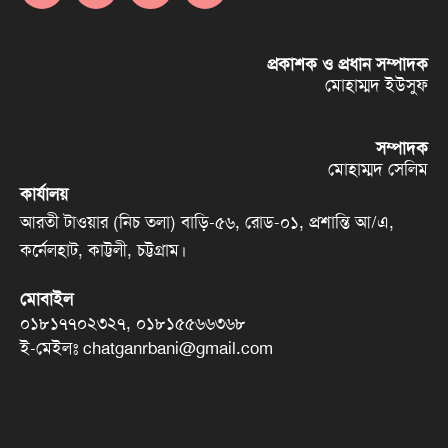
প্রকাশক ও প্রধান সম্পাদক
মোহাম্মদ ইউসুফ
সম্পাদক
মোহাম্মদ সেলিম
কার্যালয়
আরতী টাওয়ার (নিচ তলা) বাড়ি-৫৬, রোড-০১, প্রশান্তি আ/এ,
কর্নেলহাট, কাট্টলী, চট্টগ্রাম।
মোবাইল
০১৮১৭৭০২৩২৭, ০১৮১৫৫৬৬৩৬৮
ই-মেইলঃ chatganrbani@gmail.com