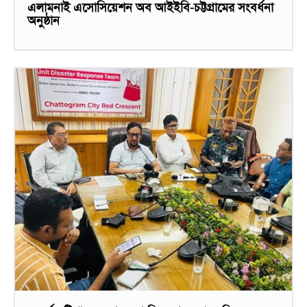
এলামনাই এসোসিয়েশন অব আইইবি-চট্টগ্রামের সংবর্ধনা
অনুষ্ঠান