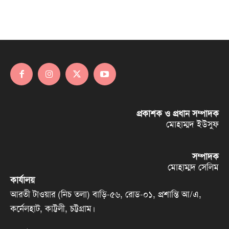
প্রকাশক ও প্রধান সম্পাদক
মোহাম্মদ ইউসুফ
সম্পাদক
মোহাম্মদ সেলিম
কার্যালয়
আরতী টাওয়ার (নিচ তলা) বাড়ি-৫৬, রোড-০১, প্রশান্তি আ/এ,
কর্নেলহাট, কাট্টলী, চট্টগ্রাম।