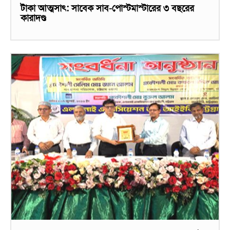
টাকা আত্মসাৎ: সাবেক সাব-পোস্টমাস্টারের ৩ বছরের
কারাদণ্ড