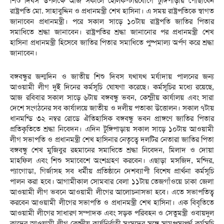
শিশু দিবস উপলক্ষে আজ সকালে হেলিকপ্টারযোগে টুঙ্গিপাড়ায় পৌঁছাবেন
রাষ্ট্রপতি মো. সাহাবুদ্দিন ও প্রধানমন্ত্রী শেখ হাসিনা। এ সময় রাষ্ট্রপতিকে স্বাগত
জানাবেন প্রধানমন্ত্রী। পরে সকাল সাড়ে ১০টায় রাষ্ট্রপতি জাতির পিতার
সমাধিতে শ্রদ্ধা জানাবেন। রাষ্ট্রপতির শ্রদ্ধা জানানোর পর প্রধানমন্ত্রী শেখ
হাসিনা প্রধানমন্ত্রী হিসেবে জাতির পিতার সমাধিতে পুষ্পমাল্য অর্পণ করে শ্রদ্ধা
জানাবেন।
বঙ্গবন্ধুর জন্মদিন ও জাতীয় শিশু দিবস যথাযথ মর্যাদায় পালনের জন্য
আওয়ামী লীগ দুই দিনের কর্মসূচি ঘোষণা করেছে। কর্মসূচির মধ্যে রয়েছে,
আজ রবিবার সকাল সাড়ে ৬টায় বঙ্গবন্ধু ভবন, কেন্দ্রীয় কার্যালয় এবং সারা
দেশে সংগঠনের সব কার্যালয়ে জাতীয় ও দলীয় পতাকা উত্তোলন। সকাল ৭টায়
ধানমন্ডি ৩২ নম্বর রোডে ঐতিহাসিক বঙ্গবন্ধু ভবন প্রাঙ্গণে জাতির পিতার
প্রতিকৃতিতে শ্রদ্ধা নিবেদন। এদিন টুঙ্গিপাড়ায় সকাল সাড়ে ১০টায় আওয়ামী
লীগ সভাপতি ও প্রধানমন্ত্রী শেখ হাসিনার নেতৃত্বে দলটির নেতারা জাতির পিতা
বঙ্গবন্ধু শেখ মুজিবুর রহমানের সমাধিতে শ্রদ্ধা নিবেদন, মিলাদ ও দোয়া
মাহফিল এবং শিশু সমাবেশে অংশগ্রহণ করবেন। এছাড়া মসজিদ, মন্দির,
প্যাগোডা, গির্জাসহ সব ধর্মীয় প্রতিষ্ঠানে দেশব্যাপী বিশেষ প্রার্থনা কর্মসূচি
পালন করা হবে। আগামীকাল সোমবার বেলা ১১টায় তেজগাঁওয়ে ঢাকা জেলা
আওয়ামী লীগ ভবনে আওয়ামী লীগের আলোচনাসভা হবে। এতে সভাপতিত্ব
করবেন আওয়ামী লীগের সভাপতি ও প্রধানমন্ত্রী শেখ হাসিনা। এক বিবৃতিতে
আওয়ামী লীগের সাধারণ সম্পাদক এবং সড়ক পরিবহন ও সেতুমন্ত্রী ওবায়দুল
কাদের আওয়ামী লীগ কেন্দ্রীয় কার্যনির্বাহী সংসদের সঙ্গে সামঞ্জস্যপূর্ণ কর্মসূচি