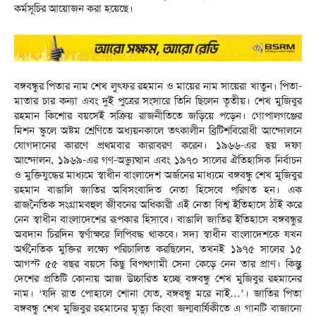
কর্মসূচির আয়োজন করা হয়েছে।
বঙ্গবন্ধুর পিতার নাম শেখ লুত্ফর রহমান ও মায়ের নাম সায়েরা খাতুন। পিতা-
মাতার চার কন্যা এবং দুই পুত্রের সংসারে তিনি ছিলেন তৃতীয়। শেখ মুজিবুর
রহমান কিশোর বয়সেই সক্রিয় রাজনীতিতে জড়িয়ে পড়েন। গোপালগঞ্জের
মিশন স্কুলে অষ্টম শ্রেণিতে অধ্যয়নকালে তৎকালীন ব্রিটিশবিরোধী আন্দোলনে
যোগদানের কারণে প্রথমবার কারাবরণ করেন। ১৯৬৬-এর ছয় দফা
আন্দোলন, ১৯৬৯-এর গণ-অভ্যুত্থান এবং ১৯৭০ সালের ঐতিহাসিক নির্বাচন
ও মুক্তিযুদ্ধের মাধ্যমে স্বাধীন বাংলাদেশ অর্জনের মাধ্যমে বঙ্গবন্ধু শেখ মুজিবুর
রহমান বাঙালি জাতির অবিসংবাদিত নেতা হিসেবে পরিণত হন। এক
রাজনৈতিক সংগ্রামবহুল জীবনের অধিকারী এই নেতা বিশ্ব ইতিহাসে ঠাঁই করে
নেন স্বাধীন বাংলাদেশের রূপকার হিসাবে। বাঙালি জাতির ইতিহাসে বঙ্গবন্ধুর
অবদান চিরদিন স্বর্ণাক্ষরে লিপিবদ্ধ থাকবে। সদ্য স্বাধীন বাংলাদেশকে যখন
অর্থনৈতিক মুক্তির লক্ষ্যে পরিচালিত করছিলেন, তখনই ১৯৭৫ সালের ১৫
আগস্ট ৫৫ বছর বয়সে কিছু বিপথগামী সেনা কেড়ে নেন তার প্রাণ। কিন্তু
দেশের প্রতিটি কোনায় আজ উচ্চারিত হচ্ছে বঙ্গবন্ধু শেখ মুজিবুর রহমানের
নাম। ‘যদি রাত পোহালে শোনা যেত, বঙ্গবন্ধু মরে নাই…’। জাতির পিতা
বঙ্গবন্ধু শেখ মুজিবুর রহমানের মৃত্যু কিংবা জন্মবার্ষিকীতে এ গানটি বাজানো