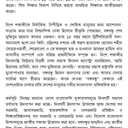
করেন। শিশু শিক্ষার বিকাশ নিশ্চিত করতে প্রাথমিক শিক্ষাকে জাতীয়করণ
করেন।
বিংশ শতাব্দীতে নির্যাতিত, নিপীড়িত ও শোষিত মানুষের জন্য আন্দোলন-
সংগ্রাম করে যারা বিশ্বনন্দিত নেতা হিসেবে স্বীকৃতি পেয়েছেন, বঙ্গবন্ধু শেখ
মুজিবুর রহমান তাদের একজন। মাত্র ১৪ বছর বয়সে ব্রিটিশবিরোধী সভা-
সমাবেশে অংশ নেন তিনি। চল্লিশের দশকে এই তরুণ ছাত্রনেতা হোসেন শহীদ
সোহরাওয়ার্দী, শেরেবাংলা এ কে ফজলুল হক ও মওলানা আবদুল হামিদ খান
ভাসানীর সংস্পর্শে এসে সক্রিয় রাজনীতিতে সম্পৃক্ত হন। বিংশ শতাব্দীর
কিংবদন্তি কিউবার বিপ্লবী নেতা প্রয়াত ফিদেল ক্যাস্ট্রো বলেছিলেন, ‘আমি
হিমালয় দেখিনি, তবে শেখ মুজিবকে দেখেছি।’ ভারতের প্রয়াত রাষ্ট্রপতি প্রণব
মুখোপাধ্যায় বলেছেন, ‘বঙ্গবন্ধু ছিলেন জনগণের নেতা এবং তাদের সেবায়
সর্বোচ্চ ত্যাগ স্বীকার করেছেন। তাকে দেওয়া “বঙ্গবন্ধু” খেতাবে এই
দেশপ্রেমিক নেতার প্রতি দেশের মানুষের গভীর ভালোবাসা প্রতিফলিত হয়।’
কর্মসূচি :বিশ্বের অন্যান্য দেশে বাংলাদেশি দূতাবাসসমূহে দিবসটি যথাযথ
মর্যাদায় উদযাপন করা হচ্ছে। দিবসটি উদযাপন উপলক্ষে আজ দেশের সব
সরকারি, আধাসরকারি, স্বায়ত্তশাসিত ও বেসরকারি প্রতিষ্ঠান ও
শিক্ষাপ্রতিষ্ঠানসহ সব সরকারি ও বেসরকারি ভবন এবং বিদেশে বাংলাদেশ
মিশনসমূহে জাতীয় পতাকা উত্তোলন করা হবে। বঙ্গবন্ধুর জন্মদিন এবং জাতীয়