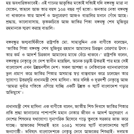
হয় অবধারিতভাবেই। এই গানের আকুতির মতোই সত্যিই যদি বঙ্গবন্ধু মারা না
যেতেন, তাহলে আজ তার বয়স ১০৪ বছর পূর্ণ হতো। জনতার নেতা বঙ্গবন্ধু
না থাকলেও তার আদর্শ ও অনুপ্রেরণা আজও বাঙালির মননে গেঁথে আছে।
শ্রদ্ধায়, ভালোবাসায়, কৃতজ্ঞচিত্তে আজ জাতির পিতা বঙ্গবন্ধু শেখ মুজিবুর
রহমানকে স্মরণ করছে বাঙালি।
বঙ্গবন্ধুর জন্মবার্ষিকীতে রাষ্ট্রপতি মো. সাহাবুদ্দিন এক বাণীতে বলেছেন,
‘জাতির পিতা বঙ্গবন্ধু শেখ মুজিবুর রহমান আমাদের চিরন্তন প্রেরণার উৎস।
তার কর্ম ও আদর্শ চিরকাল আমাদের মাঝে বেঁচে থাকবে।’ রাষ্ট্রপতি বলেন,
বঙ্গবন্ধুর নেতৃত্বে যে দেশ স্বাধীন হয়েছিল, অনেক চড়াই-উতরাই পার হয়ে সেই
বাংলাদেশ এখন উন্নয়নশীল দেশ। সকল আশঙ্কা ও নেতিবাচক ধ্যানধারণাকে
ভুল প্রমাণ করে জাতির পিতার অসমাপ্ত স্বপ্ন বাস্তবায়ন করে চলেছেন তার
সুযোগ্য উত্তরসূরি প্রধানমন্ত্রী শেখ হাসিনা। তার বলিষ্ঠ ও দূরদর্শী নেতৃত্বে আজ
‘আমরা দুর্বার গতিতে এগিয়ে যাচ্ছি একটি উন্নত ও স্মার্ট বাংলাদেশ গড়ার
অভিমুখে’।
প্রধানমন্ত্রী শেখ হাসিনা এক বাণীতে বলেন, জাতীয় শিশু দিবসে জাতির পিতার
প্রতি শ্রদ্ধা জানানোর পাশাপাশি মহান নেতার জীবন ও আদর্শ অনুসরণে এ
দেশের শিশুদের যথাযোগ্য সুনাগরিক হিসেবে গড়ে তুলতে সরকার কাজ করে
যাচ্ছে। আজকের শিশুরাই হবে ২০৪১ সালের স্মার্ট বাংলাদেশের স্মার্ট
জনগোষ্ঠী। ভবিষ্যৎ বাংলাদেশকে নেতৃত্ব দেবে আজকের শিশুরাই। দলমত