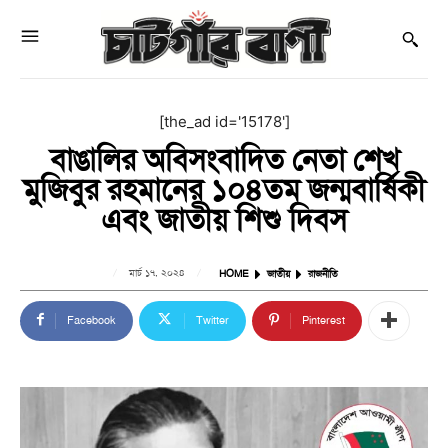
[the_ad id='15178']
বাঙালির অবিসংবাদিত নেতা শেখ
মুজিবুর রহমানের ১০৪তম জন্মবার্ষিকী
এবং জাতীয় শিশু দিবস
মার্চ ১৭, ২০২৪
HOME
জাতীয়
রাজনীতি
Facebook
Twitter
Pinterest