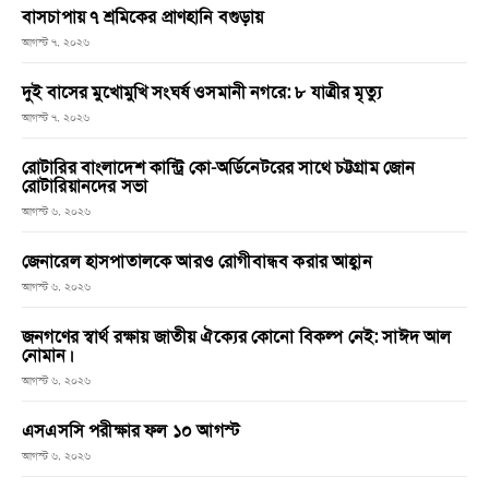
বাসচাপায় ৭ শ্রমিকের প্রাণহানি বগুড়ায়
আগস্ট ৭, ২০২৬
দুই বাসের মুখোমুখি সংঘর্ষ ওসমানী নগরে: ৮ যাত্রীর মৃত্যু
আগস্ট ৭, ২০২৬
রোটারির বাংলাদেশ কান্ট্রি কো-অর্ডিনেটরের সাথে চট্টগ্রাম জোন
রোটারিয়ানদের সভা
আগস্ট ৬, ২০২৬
জেনারেল হাসপাতালকে আরও রোগীবান্ধব করার আহ্বান
আগস্ট ৬, ২০২৬
জনগণের স্বার্থ রক্ষায় জাতীয় ঐক্যের কোনো বিকল্প নেই: সাঈদ আল
নোমান।
আগস্ট ৬, ২০২৬
এসএসসি পরীক্ষার ফল ১০ আগস্ট
আগস্ট ৬, ২০২৬