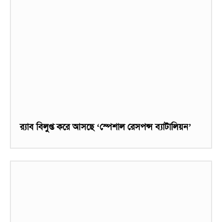
র‌্যাব বিলুপ্ত করে আসছে ‘স্পেশাল রেসপন্স ব্যাটালিয়ন’