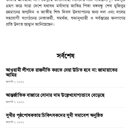
গ্রহণ করে সারা দেশে যথাযথ মর্যাদায় জাতির পিতা বঙ্গবন্ধু শেখ মুজিবুর
রহমানের জন্মদিন ও জাতীয় শিশু দিবস উদযাপনের জন্য দল এবং দলের
সহযোগী সংগঠনের নেতাকর্মী, সমর্থক, শুভানুধ্যায়ী ও সর্বস্তরের জনগণের
প্রতি উদাত্ত আহ্বান জানিয়েছেন।
সর্বশেষ
আওয়ামী লীগকে রাজনীতি করতে দেয়া উচিত হবে না: জামায়াতের
আমির
আগস্ট ৭, ২০২৬
আন্তর্জাতিক বাজারে সোনার দাম উল্লেখযোগ্যভাবে বেড়েছে
আগস্ট ৭, ২০২৬
সুখীর পৃষ্ঠপোষকতায় চিকিৎসকদের সুধী সমাবেশ অনুষ্ঠিত
আগস্ট ৭, ২০২৬