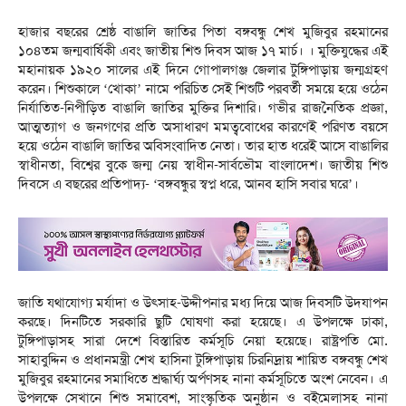
হাজার বছরের শ্রেষ্ঠ বাঙালি জাতির পিতা বঙ্গবন্ধু শেখ মুজিবুর রহমানের
১০৪তম জন্মবার্ষিকী এবং জাতীয় শিশু দিবস আজ ১৭ মার্চ। । মুক্তিযুদ্ধের এই
মহানায়ক ১৯২০ সালের এই দিনে গোপালগঞ্জ জেলার টুঙ্গিপাড়ায় জন্মগ্রহণ
করেন। শিশুকালে ‘খোকা’ নামে পরিচিত সেই শিশুটি পরবর্তী সময়ে হয়ে ওঠেন
নির্যাতিত-নিপীড়িত বাঙালি জাতির মুক্তির দিশারি। গভীর রাজনৈতিক প্রজ্ঞা,
আত্মত্যাগ ও জনগণের প্রতি অসাধারণ মমত্ববোধের কারণেই পরিণত বয়সে
হয়ে ওঠেন বাঙালি জাতির অবিসংবাদিত নেতা। তার হাত ধরেই আসে বাঙালির
স্বাধীনতা, বিশ্বের বুকে জন্ম নেয় স্বাধীন-সার্বভৌম বাংলাদেশ। জাতীয় শিশু
দিবসে এ বছরের প্রতিপাদ্য- ‘বঙ্গবন্ধুর স্বপ্ন ধরে, আনব হাসি সবার ঘরে’।
জাতি যথাযোগ্য মর্যাদা ও উৎসাহ-উদ্দীপনার মধ্য দিয়ে আজ দিবসটি উদযাপন
করছে। দিনটিতে সরকারি ছুটি ঘোষণা করা হয়েছে। এ উপলক্ষে ঢাকা,
টুঙ্গিপাড়াসহ সারা দেশে বিস্তারিত কর্মসূচি নেয়া হয়েছে। রাষ্ট্রপতি মো.
সাহাবুদ্দিন ও প্রধানমন্ত্রী শেখ হাসিনা টুঙ্গিপাড়ায় চিরনিদ্রায় শায়িত বঙ্গবন্ধু শেখ
মুজিবুর রহমানের সমাধিতে শ্রদ্ধার্ঘ্য অর্পণসহ নানা কর্মসূচিতে অংশ নেবেন। এ
উপলক্ষে সেখানে শিশু সমাবেশ, সাংস্কৃতিক অনুষ্ঠান ও বইমেলাসহ নানা