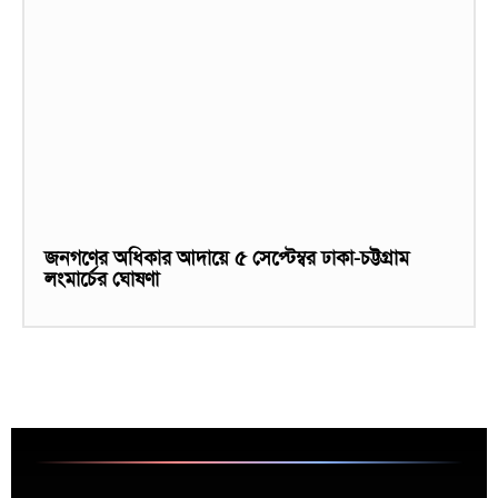
জনগণের অধিকার আদায়ে ৫ সেপ্টেম্বর ঢাকা-চট্টগ্রাম
লংমার্চের ঘোষণা