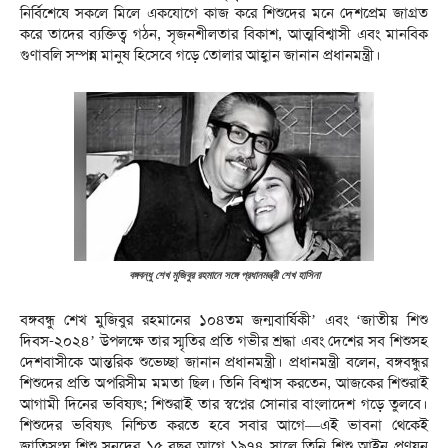
নির্বিশেষে সকলে মিলে একযোগে কাজ করে শিশুদের মনে দেশপ্রেম জাগ্রত
করে তাদের ব্যক্তিত্ব গঠন, সৃজনশীলতার বিকাশ, আত্মবিশ্বাসী এবং মানবিক
গুণাবলি সম্পন্ন মানুষ হিসেবে গড়ে তোলার আহ্বান জানান প্রধানমন্ত্রী।
বঙ্গবন্ধু শেখ মুজিবুর রহমানে সঙ্গে প্রধানমন্ত্রী শেখ হাসিনা
বঙ্গবন্ধু শেখ মুজিবুর রহমানের ১০৪তম জন্মবার্ষিকী’ এবং ‘জাতীয় শিশু
দিবস-২০২৪’ উপলক্ষে তার স্মৃতির প্রতি গভীর শ্রদ্ধা এবং দেশের সব শিশুসহ
দেশবাসীকে আন্তরিক শুভেচ্ছা জানান প্রধানমন্ত্রী। প্রধানমন্ত্রী বলেন, বঙ্গবন্ধুর
শিশুদের প্রতি অপরিসীম মমতা ছিল। তিনি বিশ্বাস করতেন, আজকের শিশুরাই
আগামী দিনের ভবিষ্যৎ; শিশুরাই তার স্বপ্নের সোনার বাংলাদেশ গড়ে তুলবে।
শিশুদের ভবিষ্যৎ নিশ্চিত করতে হবে সবার আগে—এই ভাবনা থেকেই
জাতিসংঘ শিশু সনদের ১৫ বছর আগে ১৯৭৪ সালে তিনি শিশু আইন প্রণয়ন