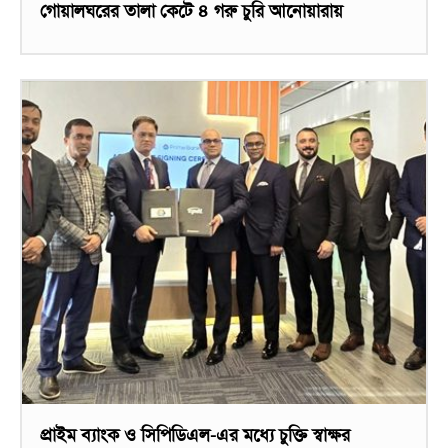
গোয়ালঘরের তালা কেটে ৪ গরু চুরি আনোয়ারায়
প্রাইম ব্যাংক ও সিপিডিএল-এর মধ্যে চুক্তি স্বাক্ষর