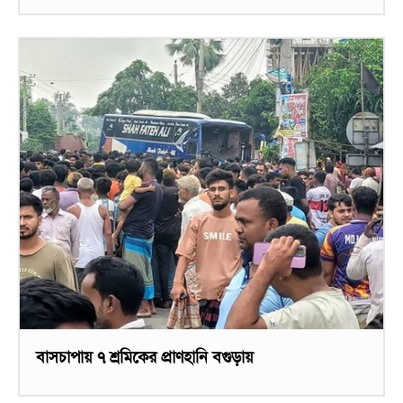
বাসচাপায় ৭ শ্রমিকের প্রাণহানি বগুড়ায়