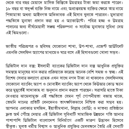
থেকে বার বছর মেয়াদে মাসিক কিস্তিতে উমরাহর টাকা জমা করতে পারেন।
১৮ বছর বা তদূর্ধ্ব ব্যক্তি নিজ নামে এবং অপ্রাপ্তবয়স্ক ব্যক্তির ক্ষেত্রে তার নামে
পিতামাতা অথবা আইনগত অভিভাবক এই হিসাব খুলতে পারবেন। মুদারাবা
পদ্ধতিতে মুনাফা প্রদান করা হয় এ অ্যাকাউন্টে। পবিত্র হজ্জ ও উমরাহ
পালনের জন্য দীর্ঘমেয়াদী সঞ্চয় পরিকল্পনা ও সর্বোচ্চ মুনাফার সুবিধা দেয়
এই স্কিমগুলো।
জাতীয় পরিচয়পত্র ও ছবিসহ যেকোনো শাখা, উপ-শাখা, এজেন্ট আউটলেট
এমনকি সেলফিন অ্যাপের মাধ্যমেও ঘরে বসে এই হিসাবগুলো খোলা সম্ভব।
ডিজিটাল দান বক্স: ইসলামী ব্যাংকের ডিজিটাল দান বক্স আধুনিক প্রযুক্তির
সমন্বয়ে মানুষের দান করার প্রক্রিয়াকে করেছে অনেক বেশি সহজ ও স্বচ্ছ। এই
বিশেষ সেবার কল্যাণে গ্রাহক এখন সাথে নগদ টাকা না থাকলেও সেলফিনসহ
যেকোনো ব্যাংকিং অ্যাপ ও মোবাইল ব্যাংকিং অ্যাপ থেকে কিউআর কোড স্ক্যান
করে মুহূর্তেই সাদাকাহ বা অনুদান প্রদান করতে পারছেন। সরাসরি হাতে টাকা
দেওয়ার ঝামেলামুক্ত এই পদ্ধতিতে যেমন পূর্ণ গোপনীয়তা বজায় থাকে,
তেমনি দানের প্রতিটি লেনদেনও তাৎক্ষণিকভাবে নিশ্চিত করা সম্ভব হয়।
আপনার এলাকার মসজিদ, ইয়াতীমখানা, লিল্লাহ বোর্ডিং ও দাতব্য প্রতিষ্ঠানে
দ্রুত অর্থ পৌঁছে দেয়ার এই ডিজিটাল সুবিধাটি সামাজিক উন্নয়নে গতি আনার
পাশাপাশি ডিজিটাল বাংলাদেশ বিনির্মাণে একটি দারুণ উদ্ভাবন হিসেবে
স্বীকৃত। মূলত ধর্মীয় বিশ্বাস ও আধুনিক প্রযুক্তির মেলবন্ধনে তৈরি এই সেবাটি