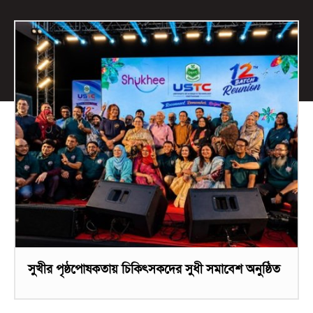
সুখীর পৃষ্ঠপোষকতায় চিকিৎসকদের সুধী সমাবেশ অনুষ্ঠিত