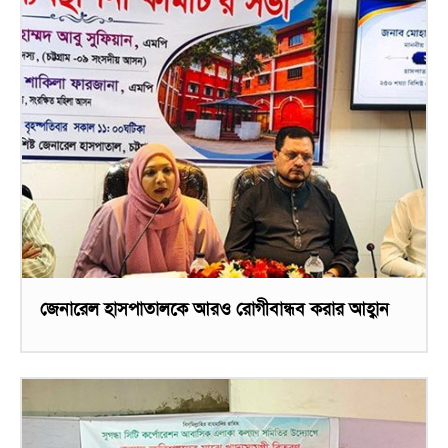
জেনারেল হাসপাতালকে আরও রোগীবান্ধব করার আহ্বান