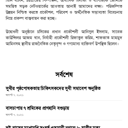
তিনি বলেন, চট্টগ্রামের শিল্পাঞ্চল, আবাসিক এলাকা ও বাণিজ্যিক জোনকে
সমন্বিত সড়ক নেটওয়ার্কের আওতায় আনাই আমাদের লক্ষ্য। পরিকল্পিত
উন্নয়ন নিশ্চিত করতে প্রকৌশল, পরিবেশ ও অর্থনৈতিক সম্ভাব্যতা বিবেচনায়
নিয়ে প্রকল্প বাস্তবায়ন করা হচ্ছে।
উদ্বোধনী অনুষ্ঠানে চসিকের প্রধান প্রকৌশলী আনিসুল ইসলাম, সাবেক
কাউন্সিলর আজম খান, নির্বাহী প্রকৌশলী রিফাতুল করিম, শাফকাত মাহমুদ
আমিনসহ স্থানীয় রাজনৈতিক নেতৃবৃন্দ ও গণ্যমান্য ব্যক্তিবর্গ উপস্থিত ছিলেন।
সর্বশেষ
সুখীর পৃষ্ঠপোষকতায় চিকিৎসকদের সুধী সমাবেশ অনুষ্ঠিত
আগস্ট ৭, ২০২৬
বাসচাপায় ৭ শ্রমিকের প্রাণহানি বগুড়ায়
আগস্ট ৭, ২০২৬
দুই বাসের মুখোমুখি সংঘর্ষ ওসমানী নগরে: ৮ যাত্রীর মৃত্যু