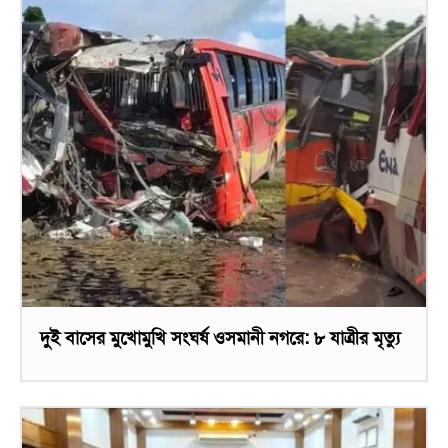
দুই বাসের মুখোমুখি সংঘর্ষ ওসমানী নগরে: ৮ যাত্রীর মৃত্যু