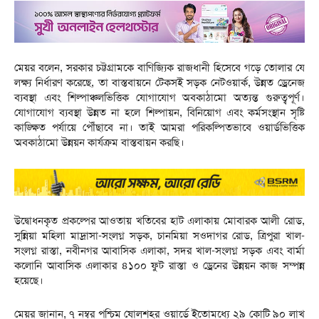
মেয়র বলেন, সরকার চট্টগ্রামকে বাণিজ্যিক রাজধানী হিসেবে গড়ে তোলার যে
লক্ষ্য নির্ধারণ করেছে, তা বাস্তবায়নে টেকসই সড়ক নেটওয়ার্ক, উন্নত ড্রেনেজ
ব্যবস্থা এবং শিল্পাঞ্চলভিত্তিক যোগাযোগ অবকাঠামো অত্যন্ত গুরুত্বপূর্ণ।
যোগাযোগ ব্যবস্থা উন্নত না হলে শিল্পায়ন, বিনিয়োগ এবং কর্মসংস্থান সৃষ্টি
কাঙ্ক্ষিত পর্যায়ে পৌঁছাবে না। তাই আমরা পরিকল্পিতভাবে ওয়ার্ডভিত্তিক
অবকাঠামো উন্নয়ন কার্যক্রম বাস্তবায়ন করছি।
উদ্বোধনকৃত প্রকল্পের আওতায় খতিবের হাট এলাকায় মোবারক আলী রোড,
সুন্নিয়া মহিলা মাদ্রাসা-সংলগ্ন সড়ক, চানমিয়া সওদাগর রোড, ত্রিপুরা খাল-
সংলগ্ন রাস্তা, নবীনগর আবাসিক এলাকা, সদর খাল-সংলগ্ন সড়ক এবং বার্মা
কলোনি আবাসিক এলাকার ৪১০০ ফুট রাস্তা ও ড্রেনের উন্নয়ন কাজ সম্পন্ন
হয়েছে।
মেয়র জানান, ৭ নম্বর পশ্চিম ষোলশহর ওয়ার্ডে ইতোমধ্যে ২৯ কোটি ৯০ লাখ