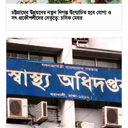
চট্টগ্রামের উন্নয়নের নতুন দিগন্ত উন্মোচিত হবে যোগ্য ও
সৎ প্রকৌশলীদের নেতৃত্বে: চসিক মেয়র