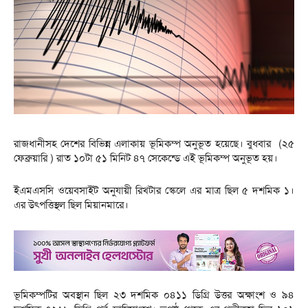
রাজধানীসহ দেশের বিভিন্ন এলাকায় ভূমিকম্প অনুভূত হয়েছে। বুধবার (২৫
ফেব্রুয়ারি ) রাত ১০টা ৫১ মিনিট ৪৭ সেকেন্ডে এই ভূমিকম্প অনুভূত হয়।
ইএমএসসি ওয়েবসাইট অনুযায়ী রিখটার স্কেলে এর মাত্র ছিল ৫ দশমিক ১।
এর উৎপত্তিস্থল ছিল মিয়ানমারে।
ভূমিকম্পটির অবস্থান ছিল ২৩ দশমিক ০৪১১ ডিগ্রি উত্তর অক্ষাংশ ও ৯৪