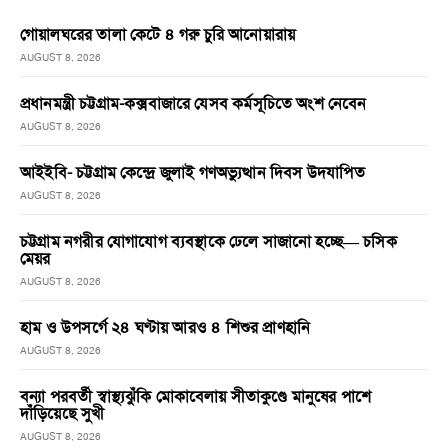
গোয়ালঘরের তালা কেটে ৪ গরু চুরি আনোয়ারায়
AUGUST 8, 2026
প্রধানমন্ত্রী চট্টগ্রাম-কক্সবাজারে যেসব কর্মসূচিতে অংশ নেবেন
AUGUST 8, 2026
আইইবি- চট্টগ্রাম কেন্দ্রে জুলাই গণঅভ্যুত্থান দিবস উদযাপিত
AUGUST 8, 2026
চট্টগ্রাম নগরীর যোগাযোগ ব্যবস্থাকে ঢেলে সাজানো হচ্ছে— চসিক
মেয়র
AUGUST 8, 2026
হাম ও উপসর্গে ২৪ ঘণ্টায় আরও ৪ শিশুর প্রাণহানি
AUGUST 8, 2026
বন্যা পরবর্তী স্বাস্থ্যঝুঁকি মোকাবেলায় সীতাকুণ্ডে মানুষের পাশে
দাঁড়িয়েছে সুখী
AUGUST 8, 2026