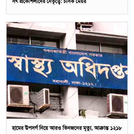
সৎ প্রকৌশলীদের নেতৃত্বে: চসিক মেয়র
হামের উপসর্গ নিয়ে আরও তিনজনের মৃত্যু, আক্রান্ত ১২১৮