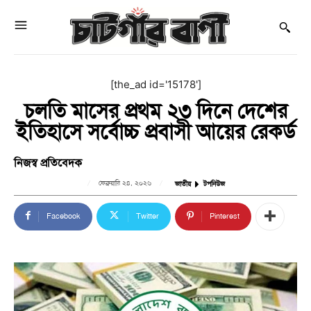
[the_ad id='15178']
চলতি মাসের প্রথম ২৩ দিনে দেশের
ইতিহাসে সর্বোচ্চ প্রবাসী আয়ের রেকর্ড
নিজস্ব প্রতিবেদক
ফেব্রুয়ারি ২৪, ২০২৬
জাতীয়
টপনিউজ
Facebook
Twitter
Pinterest