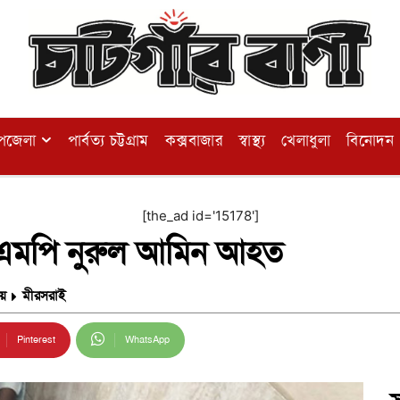
পজেলা
পার্বত্য চট্টগ্রাম
কক্সবাজার
স্বাস্থ্য
খেলাধুলা
বিনোদন
[the_ad id='15178']
 এমপি নুরুল আমিন আহত
য়
মীরসরাই
Pinterest
WhatsApp