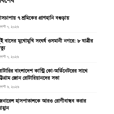
র্বশেষ
াসচাপায় ৭ শ্রমিকের প্রাণহানি বগুড়ায়
গস্ট ৭, ২০২৬
ুই বাসের মুখোমুখি সংঘর্ষ ওসমানী নগরে: ৮ যাত্রীর
ত্যু
গস্ট ৭, ২০২৬
োটারির বাংলাদেশ কান্ট্রি কো-অর্ডিনেটরের সাথে
ট্টগ্রাম জোন রোটারিয়ানদের সভা
গস্ট ৬, ২০২৬
েনারেল হাসপাতালকে আরও রোগীবান্ধব করার
হ্বান