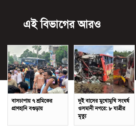
এই বিভাগের আরও
বাসচাপায় ৭ শ্রমিকের
দুই বাসের মুখোমুখি সংঘর্ষ
প্রাণহানি বগুড়ায়
ওসমানী নগরে: ৮ যাত্রীর
মৃত্যু