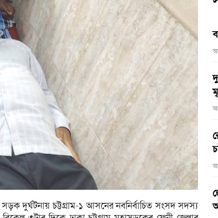
স
ব
আ
দ
মৃ
আ
র
চ
আ
জ
 সড়ক দুর্ঘটনায় চট্টগ্রাম-১ আসনের নবনির্বাচিত সংসদ সদস্য
আ
 বিকেল ৩টার দিকে ঢাকা-চট্টগ্রাম মহাসড়কের ফেনী জেলার