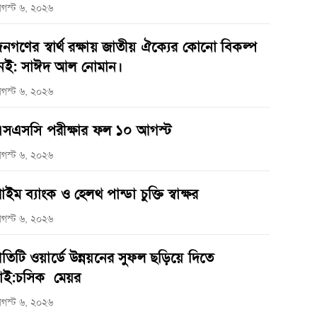
গস্ট ৬, ২০২৬
নগণের স্বার্থ রক্ষায় জাতীয় ঐক্যের কোনো বিকল্প
েই: সাঈদ আল নোমান।
গস্ট ৬, ২০২৬
সএসসি পরীক্ষার ফল ১০ আগস্ট
গস্ট ৬, ২০২৬
্রাইম ব্যাংক ও হেলথ পান্ডা চুক্তি স্বাক্ষর
গস্ট ৬, ২০২৬
্রতিটি ওয়ার্ডে উন্নয়নের সুফল ছড়িয়ে দিতে
াই:চসিক মেয়র
গস্ট ৬, ২০২৬