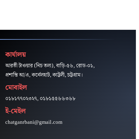
কার্যালয়
আরতী টাওয়ার (নিচ তলা), বাড়ি-৫৬, রোড-০১,
প্রশান্তি আ/এ, কর্নেলহাট, কাট্টলী, চট্টগ্রাম।
মোবাইল
০১৮১৭৭০২৩২৭, ০১৮১৫৫৬৬৩৬৮
ই-মেইল
chatganrbani@gmail.com