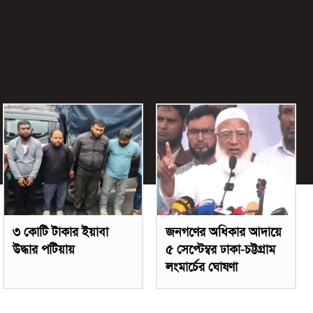
৩ কোটি টাকার ইয়াবা
জনগণের অধিকার আদায়ে
উদ্ধার পটিয়ায়
৫ সেপ্টেম্বর ঢাকা-চট্টগ্রাম
লংমার্চের ঘোষণা