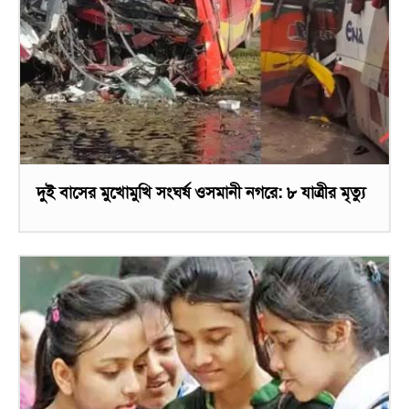
দুই বাসের মুখোমুখি সংঘর্ষ ওসমানী নগরে: ৮ যাত্রীর মৃত্যু