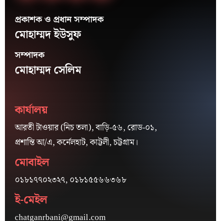
প্রকাশক ও প্রধান সম্পাদক
মোহাম্মদ ইউসুফ
সম্পাদক
মোহাম্মদ সেলিম
কার্যালয়
আরতী টাওয়ার (নিচ তলা), বাড়ি-৫৬, রোড-০১,
প্রশান্তি আ/এ, কর্নেলহাট, কাট্টলী, চট্টগ্রাম।
মোবাইল
০১৮১৭৭০২৩২৭, ০১৮১৫৫৬৬৩৬৮
ই-মেইল
chatganrbani@gmail.com