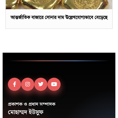
আন্তর্জাতিক বাজারে সোনার দাম উল্লেখযোগ্যভাবে বেড়েছে
প্রকাশক ও প্রধান সম্পাদক
মোহাম্মদ ইউসুফ