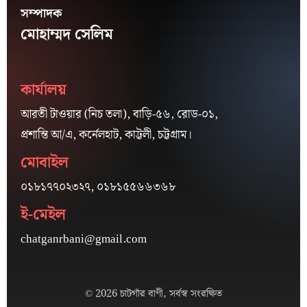
সম্পাদক
মোহাম্মদ সেলিম
কার্যালয়
আরতী টাওয়ার (নিচ তলা), বাড়ি-৫৬, রোড-০১,
প্রশান্তি আ/এ, কর্নেলহাট, কাট্টলী, চট্টগ্রাম।
মোবাইল
০১৮১৭৭০২৩২৭, ০১৮১৫৫৬৬৩৬৮
ই-মেইল
chatganrbani@gmail.com
© 2026 চাটগাঁর বাণী, সর্বস্ব সংরক্ষিত