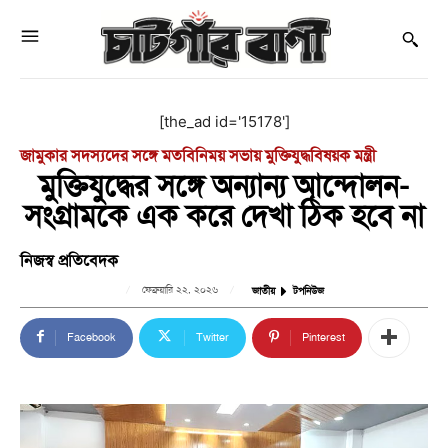
[the_ad id='15178']
জামুকার সদস্যদের সঙ্গে মতবিনিময় সভায় মুক্তিযুদ্ধবিষয়ক মন্ত্রী
মুক্তিযুদ্ধের সঙ্গে অন্যান্য আন্দোলন-
সংগ্রামকে এক করে দেখা ঠিক হবে না
নিজস্ব প্রতিবেদক
ফেব্রুয়ারি ২২, ২০২৬
জাতীয়
টপনিউজ
Facebook
Twitter
Pinterest