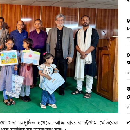
স
র
চ
আ
জ
আ
আ
জ
ন
আ
চনা সভা অনুষ্ঠিত হয়েছে। আজ রবিবার চট্টগ্রাম মেডিকেল
এ
 দুপুরে অনুষ্ঠিত হয় আলোচনা সভা ।