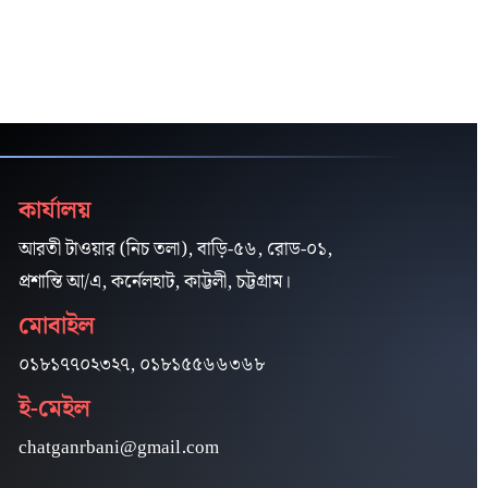
কার্যালয়
আরতী টাওয়ার (নিচ তলা), বাড়ি-৫৬, রোড-০১,
প্রশান্তি আ/এ, কর্নেলহাট, কাট্টলী, চট্টগ্রাম।
মোবাইল
০১৮১৭৭০২৩২৭, ০১৮১৫৫৬৬৩৬৮
ই-মেইল
chatganrbani@gmail.com