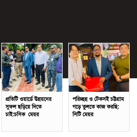
প্রতিটি ওয়ার্ডে উন্নয়নের
পরিচ্ছন্ন ও টেকসই চট্টগ্রাম
সুফল ছড়িয়ে দিতে
গড়ে তুলতে কাজ করছি:
চাই:চসিক মেয়র
সিটি মেয়র