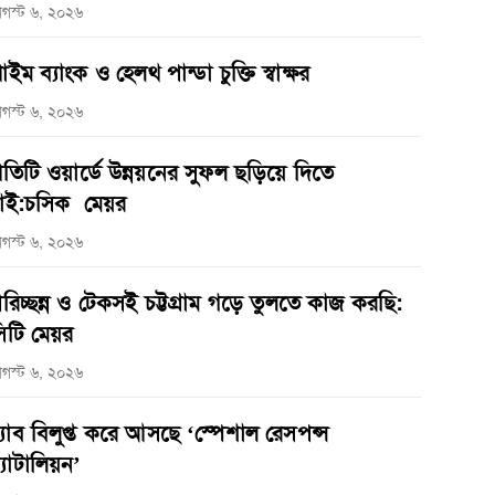
গস্ট ৬, ২০২৬
্রাইম ব্যাংক ও হেলথ পান্ডা চুক্তি স্বাক্ষর
গস্ট ৬, ২০২৬
্রতিটি ওয়ার্ডে উন্নয়নের সুফল ছড়িয়ে দিতে
াই:চসিক মেয়র
গস্ট ৬, ২০২৬
রিচ্ছন্ন ও টেকসই চট্টগ্রাম গড়ে তুলতে কাজ করছি:
িটি মেয়র
গস্ট ৬, ২০২৬
‌্যাব বিলুপ্ত করে আসছে ‘স্পেশাল রেসপন্স
্যাটালিয়ন’