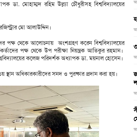
আ
ক ডা. মোহাম্মদ রহিম উল্ল্যা চৌধুরীসহ বিশ্ববিদ্যালয়ের
হ
জিস্ট্রার মো আলাউদ্দিন।
আ
ীদের পক্ষ থেকে আলোচনায় অংশগ্রহণ করেন বিশ্ববিদ্যালয়ের
৩
্তাদের পক্ষ থেকে উপ পরীক্ষা নিয়ন্ত্রক আতিকুর রহমান।
শ্ববিদ্যালয়ের কলেজ পরিদর্শক অধ্যাপক ডা. ময়নাল হোসেন।
আ
য় স্থান অধিকারকারীদের সনদ ও পুরষ্কার প্রদান করা হয়।
জ
ল
আ
স
ম
আ