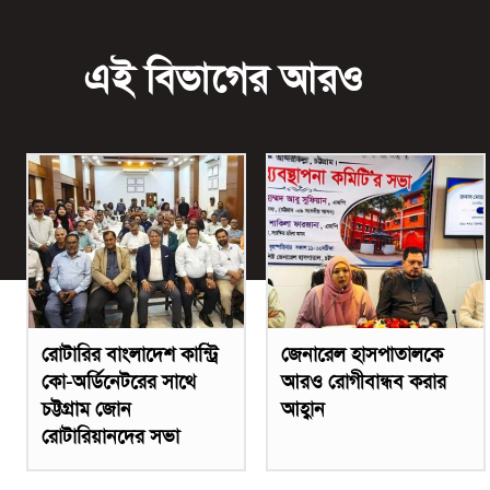
এই বিভাগের আরও
রোটারির বাংলাদেশ কান্ট্রি
জেনারেল হাসপাতালকে
কো-অর্ডিনেটরের সাথে
আরও রোগীবান্ধব করার
চট্টগ্রাম জোন
আহ্বান
রোটারিয়ানদের সভা