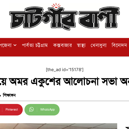
পজেলা
পার্বত্য চট্টগ্রাম
কক্সবাজার
স্বাস্থ্য
খেলাধুলা
বিনোদন
[the_ad id='15178']
্যালয়ে অমর একুশের আলোচনা সভা অনু
শিক্ষাঙ্গন
Pinterest
WhatsApp