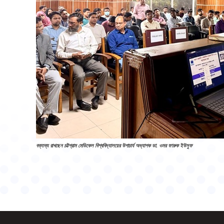
বক্তব্য রাখছেন চট্টগ্রাম মেডিকেল বিশ্ববিদ্যালয়ের উপাচার্য অধ্যাপক ডা. ওমর ফারুক ইউসুফ