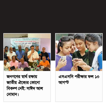
জনগণের স্বার্থ রক্ষায়
এসএসসি পরীক্ষার ফল ১০
জাতীয় ঐক্যের কোনো
আগস্ট
বিকল্প নেই: সাঈদ আল
নোমান।