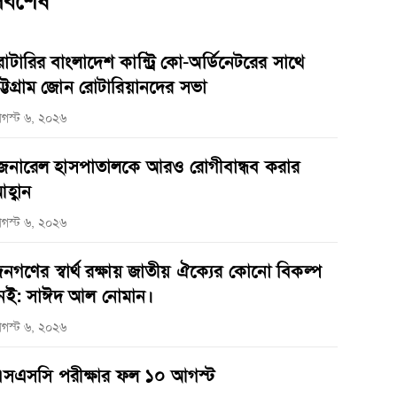
র্বশেষ
োটারির বাংলাদেশ কান্ট্রি কো-অর্ডিনেটরের সাথে
ট্টগ্রাম জোন রোটারিয়ানদের সভা
গস্ট ৬, ২০২৬
েনারেল হাসপাতালকে আরও রোগীবান্ধব করার
হ্বান
গস্ট ৬, ২০২৬
নগণের স্বার্থ রক্ষায় জাতীয় ঐক্যের কোনো বিকল্প
েই: সাঈদ আল নোমান।
গস্ট ৬, ২০২৬
সএসসি পরীক্ষার ফল ১০ আগস্ট