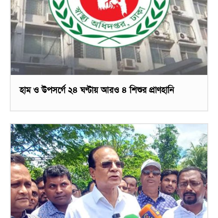
হাম ও উপসর্গে ২৪ ঘণ্টায় আরও ৪ শিশুর প্রাণহানি