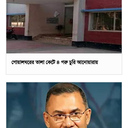
গোয়ালঘরের তালা কেটে ৪ গরু চুরি আনোয়ারায়