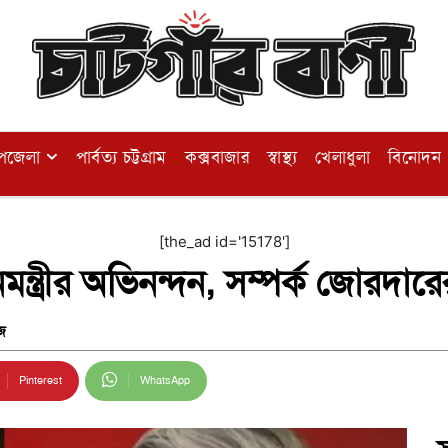
পজেলা
পার্বত্য চট্টগ্রাম
কক্সবাজার
স্বাস্থ্য
খেলাধুলা
বিনোদন
[the_ad id='15178']
নমন্ত্রীর অভিনন্দন, সম্পর্ক জোরদা
জ
Pinterest
WhatsApp