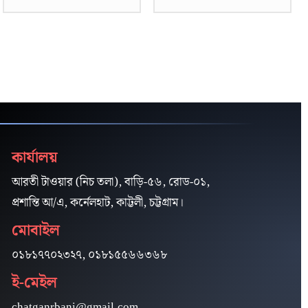
কার্যালয়
আরতী টাওয়ার (নিচ তলা), বাড়ি-৫৬, রোড-০১,
প্রশান্তি আ/এ, কর্নেলহাট, কাট্টলী, চট্টগ্রাম।
মোবাইল
০১৮১৭৭০২৩২৭, ০১৮১৫৫৬৬৩৬৮
ই-মেইল
chatganrbani@gmail.com