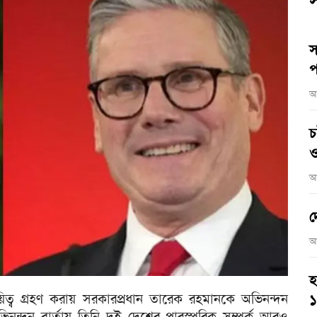
স
স
প
আ
চ
ও
আ
দ
আ
হ
দায়িত্ব গ্রহণ করায় সরকারপ্রধান তারেক রহমানকে অভিনন্দন
। অভিনন্দন বার্তায় তিনি দুই দেশের পারস্পরিক সম্পর্ক আরও