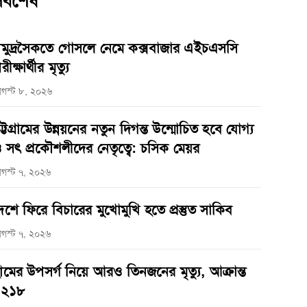
র্বশেষ
মুদ্রসৈকতে গোসলে নেমে কক্সবাজার এইচএসসি
রীক্ষার্থীর মৃত্যু
গস্ট ৮, ২০২৬
ট্টগ্রামের উন্নয়নের নতুন দিগন্ত উন্মোচিত হবে যোগ্য
 সৎ প্রকৌশলীদের নেতৃত্বে: চসিক মেয়র
গস্ট ৭, ২০২৬
েশে ফিরে বিচারের মুখোমুখি হতে প্রস্তুত সাকিব
গস্ট ৭, ২০২৬
ামের উপসর্গ নিয়ে আরও তিনজনের মৃত্যু, আক্রান্ত
১২১৮