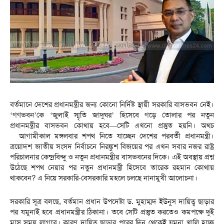
বর্তমানে দেশের প্রধানমন্ত্রীর জন্য কোনো নির্দিষ্ট স্থায়ী সরকারি বাসভবন নেই।
‘গণভবন’কে ‘জুলাই স্মৃতি জাদুঘর’ হিসেবে গড়ে তোলার পর নতুন
প্রধানমন্ত্রীর বাসভবন কোথায় হবে—সেটি এখনো প্রস্তুত হয়নি। অথচ
আগামীকাল মঙ্গলবার শপথ নিতে যাচ্ছেন দেশের পরবর্তী প্রধানমন্ত্রী।
ত্রয়োদশ জাতীয় সংসদ নির্বাচনে নিরঙ্কুশ বিজয়ের পর এখন সবার নজর রাষ্ট্র
পরিচালনার কেন্দ্রবিন্দু ও নতুন প্রধানমন্ত্রীর বাসভবনের দিকে। এই অবস্থায় প্রশ্ন
উঠেছে শপথ নেয়ার পর নতুন প্রধানমন্ত্রী হিসেবে তারেক রহমান কোথায়
থাকবেন? এ নিয়ে সরকারি-বেসরকারি মহলে চলছে নানামুখী আলোচনা।
সরকারি সূত্র বলছে, বর্তমান প্রধান উপদেষ্টা ড. মুহাম্মদ ইউনুস দায়িত্ব ছাড়ার
পর যমুনাই হবে প্রধানমন্ত্রীর ঠিকানা। তবে সেটি প্রস্তুত করতেও কমপক্ষে দুই
মাস সময় লাগবে। কারণ দায়িত্ব ছাড়ার পরের দিন থেকেই যমুনা খালি হচ্ছে