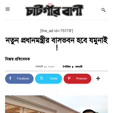
[the_ad id='15178']
নতুন প্রধানমন্ত্রীর বাসভবন হবে যমুনাই
!
নিজস্ব প্রতিবেদক
ফেব্রুয়ারি ১৬, ২০২৬
টপনিউজ
রাজধানী
Facebook
Twitter
Pinterest