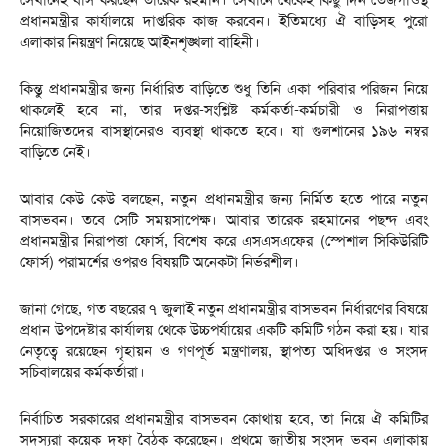
প্রধানমন্ত্রীর কার্যালয়ে দাপ্তরিক কাজ করবেন। ইতিমধ্যে ঐ বাড়িসহ পুরো
এলাকার নিয়ন্ত্রণ নিয়েছে আইনশৃঙ্খলা বাহিনী।
কিন্তু প্রধানমন্ত্রীর জন্য নির্ধারিত বাড়িতে শুধু তিনি একা পরিবার পরিজন নিয়ে
থাকলেই হবে না, তার দপ্তর-সংশ্লিষ্ট কর্মকর্তা-কর্মচারী ও নিরাপত্তায়
নিয়োজিতদের বাসস্থানেরও ব্যবস্থা থাকতে হবে। যা গুলশানের ১৯৬ নম্বর
বাড়িতে নেই।
আবার কেউ কেউ বলছেন, নতুন প্রধানমন্ত্রীর জন্য নির্মিত হতে পারে নতুন
বাসভবন। তবে সেটি সময়সাপেক্ষ। আবার তারেক রহমানের পছন্দ এবং
প্রধানমন্ত্রীর নিরাপত্তা ফোর্স, বিশেষ করে এসএসএফের (স্পেশাল সিকিউরিটি
ফোর্স) পরামর্শের ওপরও বিষয়টি অনেকটা নির্ভরশীল।
জানা গেছে, গত বছরের ৭ জুলাই নতুন প্রধানমন্ত্রীর বাসভবন নির্ধারণের বিষয়ে
প্রধান উপদেষ্টার কার্যালয় থেকে উচ্চপর্যায়ের একটি কমিটি গঠন করা হয়। যার
নেতৃত্বে রয়েছেন গৃহায়ন ও গণপূর্ত মন্ত্রণালয়, স্থাপত্য অধিদপ্তর ও সংসদ
সচিবালয়ের কর্মকর্তারা।
নির্বাচিত সরকারের প্রধানমন্ত্রীর বাসভবন কোথায় হবে, তা নিয়ে ঐ কমিটির
সদস্যরা কয়েক দফা বৈঠক করেছেন। প্রথমে জাতীয় সংসদ ভবন এলাকায়