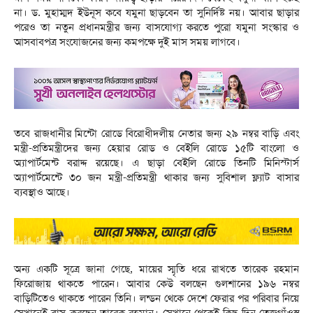
না। ড. মুহাম্মদ ইউনূস কবে যমুনা ছাড়বেন তা সুনির্দিষ্ট নয়। আবার ছাড়ার
পরেও তা নতুন প্রধানমন্ত্রীর জন্য বাসযোগ্য করতে পুরো যমুনা সংস্কার ও
আসবাবপত্র সংযোজনের জন্য কমপক্ষে দুই মাস সময় লাগবে।
তবে রাজধানীর মিন্টো রোডে বিরোধীদলীয় নেতার জন্য ২৯ নম্বর বাড়ি এবং
মন্ত্রী-প্রতিমন্ত্রীদের জন্য হেয়ার রোড ও বেইলি রোডে ১৫টি বাংলো ও
অ্যাপার্টমেন্ট বরাদ্দ রয়েছে। এ ছাড়া বেইলি রোডে তিনটি মিনিস্টার্স
অ্যাপার্টমেন্টে ৩০ জন মন্ত্রী-প্রতিমন্ত্রী থাকার জন্য সুবিশাল ফ্ল্যাট বাসার
ব্যবস্থাও আছে।
অন্য একটি সূত্রে জানা গেছে, মায়ের স্মৃতি ধরে রাখতে তারেক রহমান
ফিরোজায় থাকতে পারেন। আবার কেউ বলছেন গুলশানের ১৯৬ নম্বর
বাড়িটিতেও থাকতে পারেন তিনি। লন্ডন থেকে দেশে ফেরার পর পরিবার নিয়ে
সেখানেই বাস করছেন তারেক রহমান। সেখানে থেকেই কিছু দিন তেজগাঁওস্থ