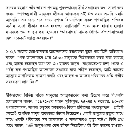
তারেক রহমান তাঁর ভাষণে গণতন্ত্র পুনরুদ্ধারের দীর্ঘ সংগ্রামের কথা স্মরণ করে
বলেন, “গণতন্ত্রকামী মানুষের জীবনে আজকের এই শুভ সময় এমনি এমনি
আসেনি। এর জন্য গত দেড় দশকে বিএনপিসহ সকল গণতান্ত্রিক শক্তিকে
অসীম ত্যাগ স্বীকার করতে হয়েছে। ফ্যাসিবাদী শাসনামলে হাজার হাজার
মানুষকে গুম ও খুন করা হয়েছে। ‘আয়নাঘর’ নামক গোপন বন্দিশালাগুলো
ছিল একেকটি জ্যান্ত কবরস্থান।”
২০২৪ সালের ছাত্র-জনতার আন্দোলনের ভয়াবহতা তুলে ধরে তিনি অভিযোগ
করেন, “গত আন্দোলনে প্রায় ১৪০০ মানুষকে নির্মমভাবে হত্যা করা হয়েছে
এবং আহত হয়েছেন কমপক্ষে ৩০ হাজার মানুষ। বাংলাদেশের জন্ম থেকে এ
পর্যন্ত যত গণতান্ত্রিক আন্দোলন-সংগ্রামে যারা শহীদ হয়েছেন, আমি তাদের
আত্মার মাগফিরাত কামনা করছি এবং আহত ও তাদের পরিবারের প্রতি গভীর
সমবেদনা জানাচ্ছি।”
ইতিহাসের বিভিন্ন বাঁকে মানুষের আত্মত্যাগের কথা উল্লেখ করে বিএনপি
চেয়ারম্যান বলেন, “১৯৭১-এর মহান মুক্তিযুদ্ধ, ৭৫-এর ৭ নভেম্বর, ৯০-এর
গণআন্দোলন, শাপলা চত্বরের হত্যাকাণ্ড কিংবা চব্বিশের গণঅভ্যুত্থান—প্রতিটি
ক্ষেত্রেই অগণিত মানুষ অকাতরে জীবন দিয়েছেন। একটি মানুষের মৃত্যুর সাথে
সাথে একটি পরিবারের সব আকাঙ্ক্ষা ও সম্ভাবনারও মৃত্যু ঘটে।” তিনি প্রশ্ন
রেখে বলেন, “এই মানুষগুলো কেন জীবন দিয়েছিল? কী ছিল তাদের চাওয়া?