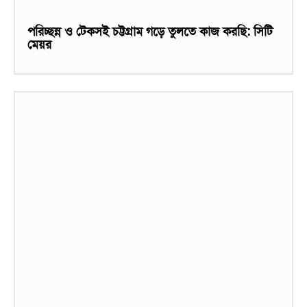
পরিচ্ছন্ন ও টেকসই চট্টগ্রাম গড়ে তুলতে কাজ করছি: সিটি
মেয়র