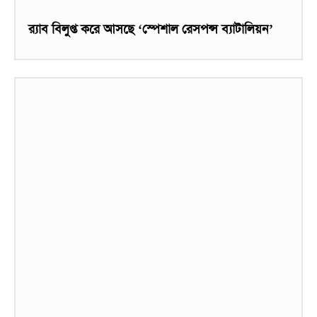
র‌্যাব বিলুপ্ত করে আসছে ‘স্পেশাল রেসপন্স ব্যাটালিয়ন’