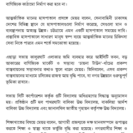
বাণিজ্যিক কাঠামো নির্মাণ করা হবে না।
আন্তর্জাতিক মানের হাসপাতাল প্রসঙ্গে মেয়র বলেন, সেনাবাহিনী ঢাকাসহ
দেশের বিভিন্ন স্থানে যে হাসপাতালগুলো নির্মাণ করেছে, সেগুলো মান ও
ব্যবস্থাপনায় অত্যন্ত উন্নত। চট্টগ্রামে এমন একটি হাসপাতাল সময়ের দাবি।
প্রস্তাবিত হাসপাতালে সাধারণ মানুষ স্বল্প ব্যয়ে আন্তর্জাতিক মানের চিকিৎসা
সেবা নিতে পারবে এমন শর্তে সমঝোতা হয়েছে।
এছাড়া সভায় কালুরঘাট এলাকার জমি ব্যবহার করে আইসিটি ভবন, বড়
আকারের বাণিজ্যিক মার্কেট ও সম্ভাব্য ‘চায়না টাউন’-ধাঁচের প্রকল্প
বাস্তবায়নের সম্ভাবনার কথাও তুলে ধরেন মেয়র। তিনিবলেন, এসব প্রকল্প
বাস্তবায়নের মাধ্যমে চসিকের রাজস্ব আয় বৃদ্ধি পাবে, যা নগর উন্নয়নে গুরুত্বপূর্ণ
ভূমিকা রাখবে।
সভায় সিটি কর্পোরেশন কর্তৃক ৩টি বিদ্যালয় অধিগ্রহণের সিদ্ধান্ত অনুমোদন
হয়। প্রতিষ্ঠান ৩টি হল পাথরঘাটা বালিকা উচ্চ বিদ্যালয়, বাকলিয়া আর্দশ
বালিকা উচ্চ বিদ্যালয় এবং জানালখিল জাতীয় গৃহায়ন কর্তৃপক্ষ উচ্চ বিদ্যালয়।
শিক্ষাখাতের বিষয়ে মেয়র বলেন, আগামী প্রজন্মকে দক্ষ মানবসম্পদে রূপান্তর
করতে শিক্ষা ও স্বাস্থ্য খাতে ভর্তুকি বৃদ্ধি করা হয়েছে। নগরবাসীর শিক্ষা ও