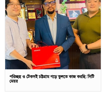
পরিচ্ছন্ন ও টেকসই চট্টগ্রাম গড়ে তুলতে কাজ করছি: সিটি
মেয়র