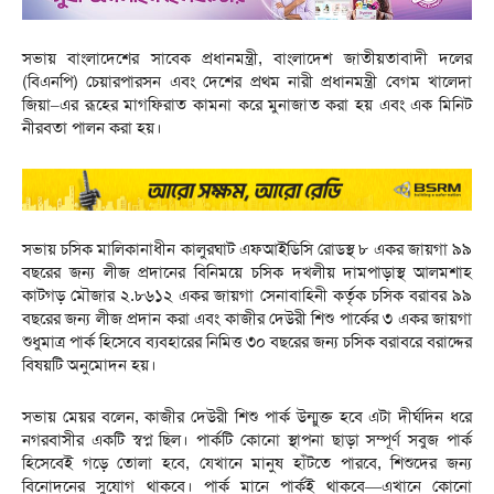
সভায় বাংলাদেশের সাবেক প্রধানমন্ত্রী, বাংলাদেশ জাতীয়তাবাদী দলের
(বিএনপি) চেয়ারপারসন এবং দেশের প্রথম নারী প্রধানমন্ত্রী বেগম খালেদা
জিয়া–এর রূহের মাগফিরাত কামনা করে মুনাজাত করা হয় এবং এক মিনিট
নীরবতা পালন করা হয়।
সভায় চসিক মালিকানাধীন কালুরঘাট এফআইডিসি রোডস্থ ৮ একর জায়গা ৯৯
বছরের জন্য লীজ প্রদানের বিনিময়ে চসিক দখলীয় দামপাড়াস্থ আলমশাহ
কাটগড় মৌজার ২.৮৬১২ একর জায়গা সেনাবাহিনী কর্তৃক চসিক বরাবর ৯৯
বছরের জন্য লীজ প্রদান করা এবং কাজীর দেউরী শিশু পার্কের ৩ একর জায়গা
শুধুমাত্র পার্ক হিসেবে ব্যবহারের নিমিত্ত ৩০ বছরের জন্য চসিক বরাবরে বরাদ্দের
বিষয়টি অনুমোদন হয়।
সভায় মেয়র বলেন, কাজীর দেউরী শিশু পার্ক উন্মুক্ত হবে এটা দীর্ঘদিন ধরে
নগরবাসীর একটি স্বপ্ন ছিল। পার্কটি কোনো স্থাপনা ছাড়া সম্পূর্ণ সবুজ পার্ক
হিসেবেই গড়ে তোলা হবে, যেখানে মানুষ হাঁটতে পারবে, শিশুদের জন্য
বিনোদনের সুযোগ থাকবে। পার্ক মানে পার্কই থাকবে—এখানে কোনো