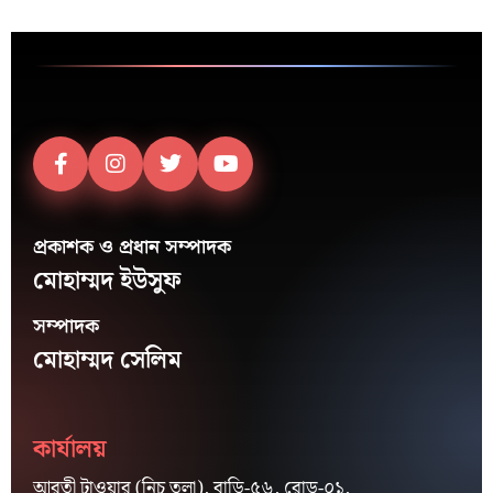
প্রকাশক ও প্রধান সম্পাদক
মোহাম্মদ ইউসুফ
সম্পাদক
মোহাম্মদ সেলিম
কার্যালয়
আরতী টাওয়ার (নিচ তলা), বাড়ি-৫৬, রোড-০১,