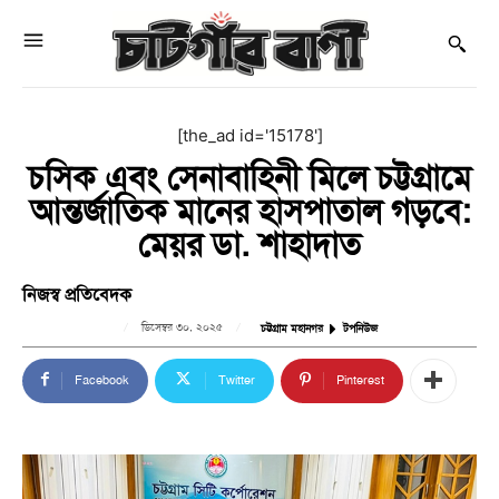
[the_ad id='15178']
চসিক এবং সেনাবাহিনী মিলে চট্টগ্রামে
আন্তর্জাতিক মানের হাসপাতাল গড়বে:
মেয়র ডা. শাহাদাত
নিজস্ব প্রতিবেদক
ডিসেম্বর ৩০, ২০২৫
চট্টগ্রাম মহানগর
টপনিউজ
Facebook
Twitter
Pinterest