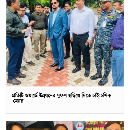
প্রতিটি ওয়ার্ডে উন্নয়নের সুফল ছড়িয়ে দিতে চাই:চসিক
মেয়র