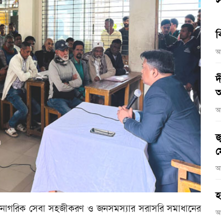
স
ব
আ
দ
আ
আ
জ
ম
আ
হ
র্ডে নাগরিক সেবা সহজীকরণ ও জনসমস্যার সরাসরি সমাধানের
আ