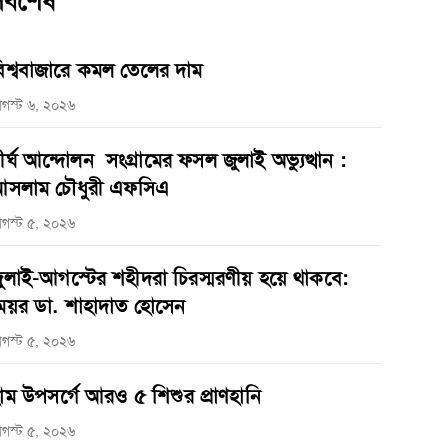
র্বশেষ
িশ্ববাজারে কমল তেলের দাম
গস্ট ৬, ২০২৬
ীর্ঘ আন্দোলন সংগ্রামের ফসল জুলাই অভ্যুত্থান :
সলাম চৌধুরী এফসিএ
গস্ট ৫, ২০২৬
ুলাই-আগস্টের শহীদরা চিরস্মরণীয় হয়ে থাকবে:
েয়র ডা. শাহাদাত হোসেন
গস্ট ৫, ২০২৬
াম উপসর্গে আরও ৫ শিশুর প্রাণহানি
গস্ট ৫, ২০২৬