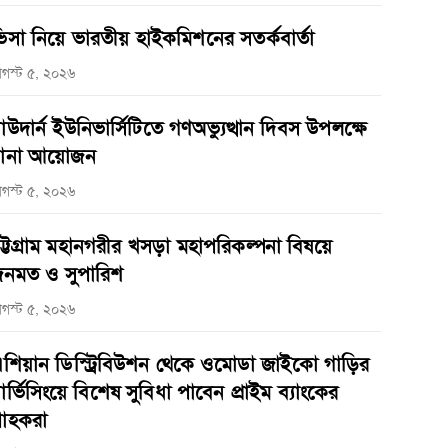
িসা নিয়ে ভারতীয় হাইকমিশনের সতর্কবার্তা
গস্ট ৫, ২০২৬
াউদার্ন ইউনিভার্সিটিতে গণঅভ্যুত্থান দিবস উপলক্ষে
ানা আয়োজন
গস্ট ৫, ২০২৬
ট্টগ্রাম মহানগরীর খসড়া মহাপরিকল্পনা বিষয়ে
নমত ও সুপারিশ
গস্ট ৫, ২০২৬
শিয়ান ডিস্ট্রিবিউশন থেকে ওমোডা জাইকো গাড়ির
ার্ভিসিংয়ে বিশেষ সুবিধা পাবেন প্রাইম ব্যাংকের
্রাহকরা