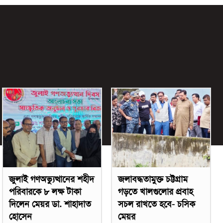
জুলাই গণঅভ্যুত্থানের শহীদ
জলাবদ্ধতামুক্ত চট্টগ্রাম
পরিবারকে ৮ লক্ষ টাকা
গড়তে খালগুলোর প্রবাহ
দিলেন মেয়র ডা. শাহাদাত
সচল রাখতে হবে- চসিক
হোসেন
মেয়র