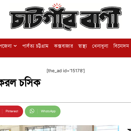
পজেলা
পার্বত্য চট্টগ্রাম
কক্সবাজার
স্বাস্থ্য
খেলাধুলা
বিনোদন
[the_ad id='15178']
ি করল চসিক
Pinterest
WhatsApp