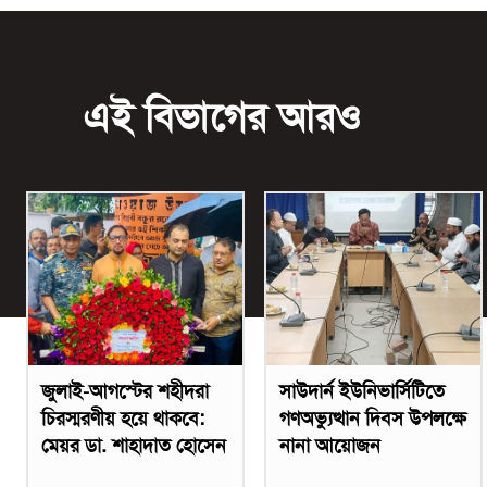
এই বিভাগের আরও
জুলাই-আগস্টের শহীদরা
সাউদার্ন ইউনিভার্সিটিতে
চিরস্মরণীয় হয়ে থাকবে:
গণঅভ্যুত্থান দিবস উপলক্ষে
মেয়র ডা. শাহাদাত হোসেন
নানা আয়োজন