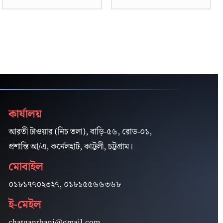
কার্যালয়
আরতী টাওয়ার (নিচ তলা), বাড়ি-৫৬, রোড-০১,
প্রশান্তি আ/এ, কর্নেলহাট, কাট্টলী, চট্টগ্রাম।
মোবাইল
০১৮১৭৭০২৩২৭, ০১৮১৫৫৬৬৩৬৮
ই-মেইল
chatganrbani@gmail.com