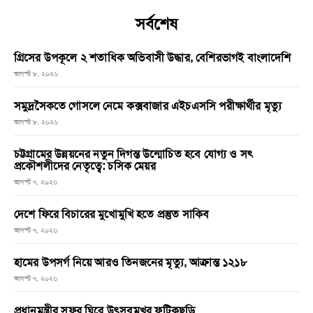
সর্বশেষ
গ্রিসের উপকূলে ২ শতাধিক অভিবাসী উদ্ধার, বেশিরভাগই বাংলাদেশি
আগস্ট ৮, ২০২৬
সমুদ্রসৈকতে গোসলে নেমে কক্সবাজার এইচএসসি পরীক্ষার্থীর মৃত্যু
আগস্ট ৮, ২০২৬
চট্টগ্রামের উন্নয়নের নতুন দিগন্ত উন্মোচিত হবে যোগ্য ও সৎ
প্রকৌশলীদের নেতৃত্বে: চসিক মেয়র
আগস্ট ৭, ২০২৬
দেশে ফিরে বিচারের মুখোমুখি হতে প্রস্তুত সাকিব
আগস্ট ৭, ২০২৬
হামের উপসর্গ নিয়ে আরও তিনজনের মৃত্যু, আক্রান্ত ১২১৮
আগস্ট ৭, ২০২৬
প্রধানমন্ত্রীর সফর ঘিরে উৎসবমুখর ফটিকছড়ি