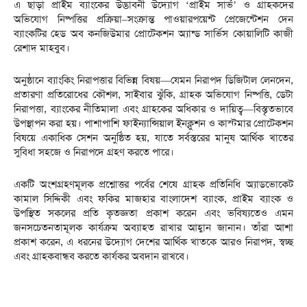
এ ছাড়া প্রাইম ব্যাংকের উদ্ভাবনী উদ্যোগ ‘প্রাইম সার্ভ’ ও গ্রাহকদের
অভিযোগ নিষ্পত্তির প্রক্রিয়া–সংক্রান্ত পাওয়ারপয়েন্ট প্রেজেন্টেশন দেন
ব্যাংকটির হেড অব কনজিউমার প্রোটেকশন অ্যান্ড সার্ভিস কোয়ালিটি কাজী
রেশাদ মাহবুব।
অনুষ্ঠানে ব্যাংকিং নিরাপত্তার বিভিন্ন বিষয়—যেমন নিরাপদ ডিজিটাল লেনদেন,
প্রতারণা প্রতিরোধের কৌশল, সাইবার ঝুঁকি, গ্রাহক অভিযোগ নিষ্পত্তি, ডেটা
নিরাপত্তা, ব্যাংকের নীতিমালা এবং গ্রাহকের অধিকার ও দায়িত্ব—বিস্তৃতভাবে
উপস্থাপন করা হয়। পাশাপাশি ফাইন্যান্সিয়াল ইনক্লুশন ও কাস্টমার প্রোটেকশন
বিষয়ে একাধিক সেশন অনুষ্ঠিত হয়, যাতে সর্বস্তরের মানুষ আর্থিক খাতের
সুবিধা সহজে ও নিরাপদে গ্রহণ করতে পারে।
একটি অংশগ্রহণমূলক প্রশ্নোত্তর পর্বের শেষে গ্রাহক প্রতিনিধি অ্যাডভোকেট
কামাল সিদ্দিকী এবং ফকির মাজহার বাংলাদেশ ব্যাংক, প্রাইম ব্যাংক ও
উপস্থিত সকলের প্রতি কৃতজ্ঞতা প্রকাশ করেন এবং ভবিষ্যতেও এমন
জনসচেতনতামূলক কার্যক্রম অব্যাহত রাখার আহ্বান জানান। তাঁরা আশা
প্রকাশ করেন, এ ধরনের উদ্যোগ দেশের আর্থিক খাতকে আরও নিরাপদ, স্বচ্ছ
এবং গ্রাহকবান্ধব করতে কার্যকর অবদান রাখবে।