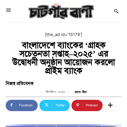
[the_ad id='15178']
বাংলাদেশে ব্যাংকের ‘গ্রাহক
সচেতনতা সপ্তাহ–২০২৫’ এর
উদ্বোধনী অনুষ্ঠান আয়োজন করলো
প্রাইম ব্যাংক
নিজস্ব প্রতিবেদক
ডিসেম্বর ৮, ২০২৫
ব্যাংক- বীমা
Facebook
Twitter
Pinterest