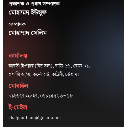
প্রকাশক ও প্রধান সম্পাদক
মোহাম্মদ ইউসুফ
সম্পাদক
মোহাম্মদ সেলিম
কার্যালয়
আরতী টাওয়ার (নিচ তলা), বাড়ি-৫৬, রোড-০১,
প্রশান্তি আ/এ, কর্নেলহাট, কাট্টলী, চট্টগ্রাম।
মোবাইল
০১৮১৭৭০২৩২৭, ০১৮১৫৫৬৬৩৬৮
ই-মেইল
chatganrbani@gmail.com