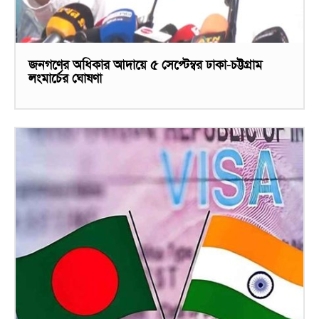
জনগণের অধিকার আদায়ে ৫ সেপ্টেম্বর ঢাকা-চট্টগ্রাম
লংমার্চের ঘোষণা