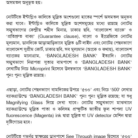
অসমতল অনুভূত হয়।
নোটটিতে ইন্টাগ্লিও কালিতে মুদ্রিত অংশগুলো হাতের স্পর্শে অসমতল অনুভব
করা যাবে। ইন্টাগ্লিও কালিতে মুদ্রিত অংশসমূহের মধ্যে রয়েছে নোটের
সম্মুখভাগের কেন্দ্রীয় শহীদ মিনার, ঢাকার ছবি, ‘বাংলাদেশ ব্যাংক’ ও
‘প্রতিশ্রুত বাক্য’ (Guarantee clause), বাংলা ও ইংরেজিতে নোটের
মূল্যমান, ডানদিকে আড়াআড়িভাবে মুদ্রিত ৬টি লাইন এবং নোটের পেছনভাগে
বাংলাদেশ সুপ্রীম কোর্ট, ঢাকার ছবি, সব মূল্যমান (অংকে ও কথায়), বাংলাদেশ
ব্যাংকের মনোগ্রাম, ‘BANGLADESH BANK’ ইত্যাদি। নোটের
সম্মুখভাগে নিরাপত্তা সুতার বামপাশে ও ‘BANGLADESH BANK’
লেখাটির নিচে Microprint হিসেবে উলম্বভাবে ‘BANGLADESH BANK’
পুনঃ পুনঃ মুদ্রিত রয়েছে।
এছাড়া, নোটের পেছনভাগে বামদিকের উপরে ‘৫০০’ এবং নিচে ‘500′ লেখার
ব্যাকগ্রাউন্ডে ‘BANGLADESH BANK’ পুনঃ পুনঃ মুদ্রিত রয়েছে; যা শুধু
Magnifying Glass দিয়ে দেখা যাবে। নোটের সম্মুখভাগে মাঝখানে
ব্যাকগ্রাউন্ডে মুদ্রিত পাতা ও কলিসহ প্রস্ফুটিত জাতীয় ফুল শাপলা UV
fluorescence (Magenta) ink দ্বারা মুদ্রিত যা UV detector মেশিন দ্বারা
দৃষ্টিগোচর হবে।
নোটটিতে গভর্নর স্বাক্ষরের ডানপাশে See Through image হিসেবে ‘৫০০’