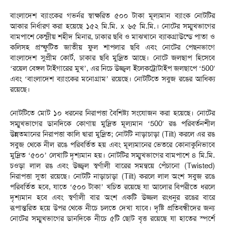
বাংলাদেশ ব্যাংকের গভর্নর স্বাক্ষরিত ৫০০ টাকা মূল্যমান ব্যাংক নোটটির
আকার নির্ধারণ করা হয়েছে ১৫২ মি.মি. x ৬৫ মি.মি.। নোটের সম্মুখভাগের
বামপাশে কেন্দ্রীয় শহীদ মিনার, ঢাকার ছবি ও মাঝখানে ব্যাকগ্রাউন্ডে পাতা ও
কলিসহ প্রস্ফুটিত জাতীয় ফুল শাপলার ছবি এবং নোটের পেছনভাগে
বাংলাদেশ সুপ্রীম কোর্ট, ঢাকার ছবি মুদ্রিত আছে। নোটে জলছাপ হিসেবে
‘রয়েল বেঙ্গল টাইগারের মুখ’, এর নিচে উজ্জ্বল ইলেকট্রোটাইপ জলছাপে ‘500′
এবং ‘বাংলাদেশ ব্যাংকের মনোগ্রাম’ রয়েছে। নোটটিতে সবুজ রঙের আধিক্য
রয়েছে।
নোটটিতে মোট ১০ ধরনের নিরাপত্তা বৈশিষ্ট্য সংযোজন করা হয়েছে। নোটের
সম্মুখভাগের ডানদিকে কোণায় মুদ্রিত মূল্যমান ‘500′ রঙ পরিবর্তনশীল
উন্নতমানের নিরাপত্তা কালি দ্বারা মুদ্রিত; নোটটি নাড়াচাড়া (Tilt) করলে এর রঙ
সবুজ থেকে নীল রঙে পরিবর্তিত হয় এবং মূল্যমানের ভেতরে কোনাকুনিভাবে
মুদ্রিত ‘৫০০’ লেখাটি দৃশ্যমান হয়। নোটটির সম্মুখভাগের বামপাশে ৪ মি.মি.
চওড়া লাল রঙ এবং উজ্জ্বল স্বর্ণালী বারের সমন্বয়ে পেঁচানো (Twisted)
নিরাপত্তা সুতা রয়েছে। নোটটি নাড়াচাড়া (Tilt) করলে লাল অংশ সবুজ রঙে
পরিবর্তিত হবে, যাতে ‘৫০০ টাকা’ খচিত রয়েছে যা আলোর বিপরীতে ধরলে
দৃশ্যমান হবে এবং স্বর্ণালী বার অংশ একটি উজ্জল রংধনুর রঙের বারে
রূপান্তরিত হয়ে উপর থেকে নীচে চলতে দেখা যাবে। দৃষ্টি প্রতিবন্ধীদের জন্য
নোটের সম্মুখভাগের ডানদিকে নীচে ৫টি ছোট বৃত্ত রয়েছে যা হাতের স্পর্শে