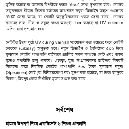
মুদ্রিত রয়েছে যা আলোর বিপরীতে ধরলে ‘৫০০’ লেখা দৃশ্যমান হবে। নোটের
সম্মুখভাগে নীচের দিকের বর্ডারের মাঝখানে সবুজ ডিজাইন অংশে গুপ্তভাবে
‘500′ লেখা আছে; যা নোটটি অনুভূমিকভাবে ধরলে দেখা যাবে। নোটের
কাগজে লাল, নীল ও সবুজ রঙের অসংখ্য fiber রয়েছে যা UV detector
মেশিন দ্বারা দৃশ্যমান হবে।
নোটটির উভয় পৃষ্ঠে UV curing varnish সংযোজন করা হয়েছে; ফলে নোটটি
চকচকে (Glossy) অনুভূত হবে। নতুন ডিজাইন ও বৈশিষ্ট্যের ৫০০ টাকা
মূল্যমান নোটের পাশাপাশি বর্তমানে প্রচলিত সকল কাগুজে নোট এবং ধাতব
মুদ্রাও যথারীতি চালু থাকবে। এছাড়া, মুদ্রা সংগ্রাহকদের চাহিদার বিষয়টি
বিবেচনা করে নিয়মিত নোটের পাশাপাশি ৫০০ টাকা মূল্যমান নমুনা
(Specimen) নোট (যা বিনিময়যোগ্য নয়) মুদ্রণ করা হয়েছে; যা টাকা জাদুঘর
বিভাগ, মিরপুর থেকে নির্ধারিত মূল্যে সংগ্রহ করা যাবে ।
সর্বশেষ
হামের উপসর্গ নিয়ে একদিনেই ৬ শিশুর প্রাণহানি