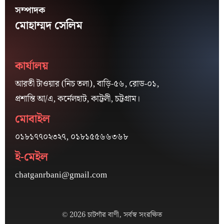
সম্পাদক
মোহাম্মদ সেলিম
কার্যালয়
আরতী টাওয়ার (নিচ তলা), বাড়ি-৫৬, রোড-০১,
প্রশান্তি আ/এ, কর্নেলহাট, কাট্টলী, চট্টগ্রাম।
মোবাইল
০১৮১৭৭০২৩২৭, ০১৮১৫৫৬৬৩৬৮
ই-মেইল
chatganrbani@gmail.com
© 2026 চাটগাঁর বাণী, সর্বস্ব সংরক্ষিত