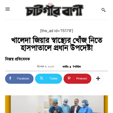
[the_ad id='15178']
খালেদা জিয়ার স্বাস্থ্যের খোঁজ নিতে
হাসপাতালে প্রধান উপদেষ্টা
নিজস্ব প্রতিবেদক
ডিসেম্বর ৩, ২০২৫
জাতীয়
টপনিউজ
Facebook
Twitter
Pinterest