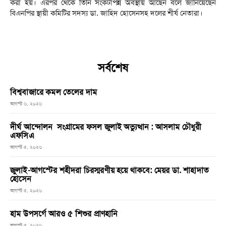
করা হয়। এরপর থেকে তিনি সংকটাপন্ন অবস্থায় আছেন বলে জানিয়েছেন
বিএনপির স্থায়ী কমিটির সদস্য ডা. জাহিদ হোসেনসহ দলের শীর্ষ নেতারা।
সর্বশেষ
বিশ্ববাজারে কমল তেলের দাম
আগস্ট ৬, ২০২৬
দীর্ঘ আন্দোলন সংগ্রামের ফসল জুলাই অভ্যুত্থান : আসলাম চৌধুরী
এফসিএ
আগস্ট ৫, ২০২৬
জুলাই-আগস্টের শহীদরা চিরস্মরণীয় হয়ে থাকবে: মেয়র ডা. শাহাদাত
হোসেন
আগস্ট ৫, ২০২৬
হাম উপসর্গে আরও ৫ শিশুর প্রাণহানি
আগস্ট ৫, ২০২৬