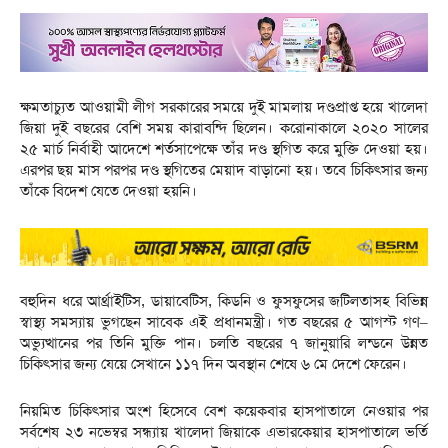
ক্ষমতাচ্যুত আওয়ামী লীগ সরকারের সময়ে দুই মামলায় দণ্ডপ্রাপ্ত হয়ে খালেদা
জিয়া দুই বছরের বেশি সময় কারাবন্দি ছিলেন। করোনাকালে ২০২০ সালের
২৫ মার্চ নির্বাহী আদেশে শর্তসাপেক্ষে তাঁর দণ্ড স্থগিত করে মুক্তি দেওয়া হয়।
এরপর ছয় মাস পরপর দণ্ড স্থগিতের মেয়াদ বাড়ানো হয়। তবে চিকিৎসার জন্য
তাঁকে বিদেশ যেতে দেওয়া হয়নি।
বহুদিন ধরে আর্থ্রাইটিস, ডায়াবেটিস, কিডনি ও ফুসফুসের জটিলতাসহ বিভিন্ন
স্বাস্থ্য সমস্যায় ভুগছেন সাবেক এই প্রধানমন্ত্রী। গত বছরের ৫ আগস্ট গণ–
অভ্যুত্থানের পর তিনি মুক্তি পান। চলতি বছরের ৭ জানুয়ারি লন্ডনে উন্নত
চিকিৎসার জন্য যেয়ে সেখানে ১১৭ দিন অবস্থান শেষে ৬ মে দেশে ফেরেন।
নিয়মিত চিকিৎসার অংশ হিসেবে বেশ কয়েকবার হাসপাতালে নেওয়ার পর
সর্বশেষ ২৩ নভেম্বর সন্ধ্যায় খালেদা জিয়াকে এভারকেয়ার হাসপাতালে ভর্তি