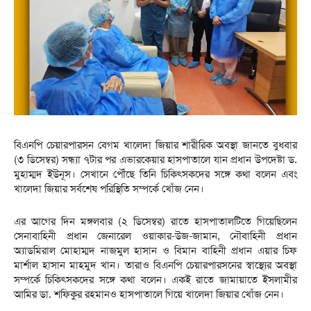
বিএনপি চেয়ারপারসন বেগম খালেদা জিয়ার শারীরিক অবস্থা জানতে বুধবার
(৩ ডিসেম্বর) সন্ধ্যা ৭টার পর এভারকেয়ার হাসপাতালে যান প্রধান উপদেষ্টা ড.
মুহাম্মদ ইউনূস। সেখানে পৌঁছে তিনি চিকিৎসকদের সঙ্গে কথা বলেন এবং
খালেদা জিয়ার সর্বশেষ পরিস্থিতি সম্পর্কে খোঁজ নেন।
এর আগের দিন মঙ্গলবার (২ ডিসেম্বর) রাতে হাসপাতালটিতে গিয়েছিলেন
সেনাবাহিনী প্রধান জেনারেল ওয়াকার-উজ-জামান, নৌবাহিনী প্রধান
অ্যাডমিরাল মোহাম্মদ নাজমুল হাসান ও বিমান বাহিনী প্রধান এয়ার চিফ
মার্শাল হাসান মাহমুদ খান। তারাও বিএনপি চেয়ারপারসনের স্বাস্থ্যের অবস্থা
সম্পর্কে চিকিৎসকদের সঙ্গে কথা বলেন। একই রাতে জামায়াতে ইসলামীর
আমির ডা. শফিকুর রহমানও হাসপাতালে গিয়ে খালেদা জিয়ার খোঁজ নেন।