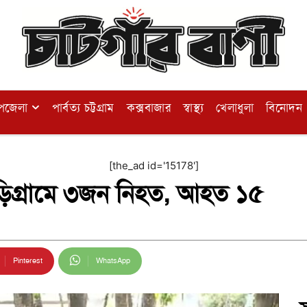
পজেলা
পার্বত্য চট্টগ্রাম
কক্সবাজার
স্বাস্থ্য
খেলাধুলা
বিনোদন
[the_ad id='15178']
কুড়িগ্রামে ৩জন নিহত, আহত ১৫
Pinterest
WhatsApp