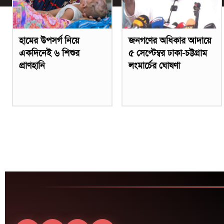
হামের উপসর্গ নিয়ে
জনগণের অধিকার আদায়ে
একদিনেই ৬ শিশুর
৫ সেপ্টেম্বর ঢাকা-চট্টগ্রাম
প্রাণহানি
লংমার্চের ঘোষণা