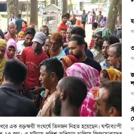
স
হ
আ
৩
আ
জ
ল
আ
স
ম
ধরে এক রক্তক্ষয়ী সংঘর্ষে তিনজন নিহত হয়েছেন। ঘণ্টাব্যাপী
আ
তত ১৫ জন। এ ঘটনায় পুলিশ অভিযান চালিয়ে জিজ্ঞাসাবাদের