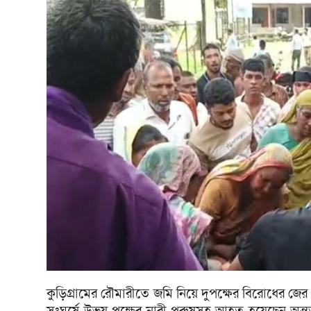
কুড়িগ্রামের রৌমারীতে জমি নিয়ে দুপক্ষের বিরোধের জের 
সংঘর্ষে উভয় পক্ষের নারী-পুরুষসহ আহত হয়েছেন অন্