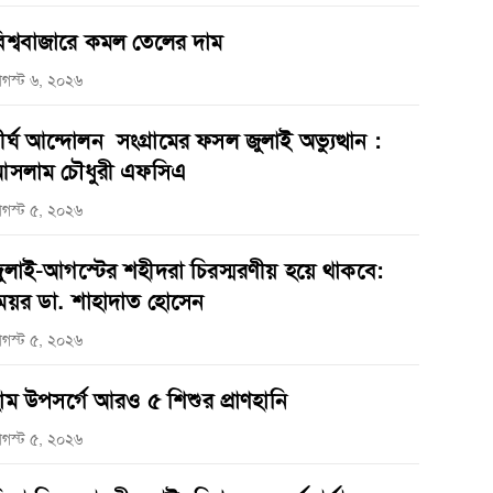
িশ্ববাজারে কমল তেলের দাম
গস্ট ৬, ২০২৬
ীর্ঘ আন্দোলন সংগ্রামের ফসল জুলাই অভ্যুত্থান :
সলাম চৌধুরী এফসিএ
গস্ট ৫, ২০২৬
ুলাই-আগস্টের শহীদরা চিরস্মরণীয় হয়ে থাকবে:
েয়র ডা. শাহাদাত হোসেন
গস্ট ৫, ২০২৬
াম উপসর্গে আরও ৫ শিশুর প্রাণহানি
গস্ট ৫, ২০২৬