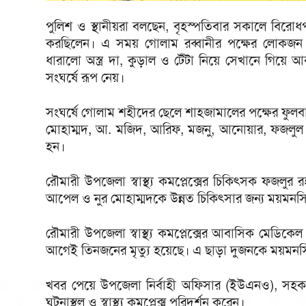
পুলিশ ও স্থানীয়রা বলছেন, বৃহস্পতিবার সকালে বিরো
করছিলেন। এ সময় গোলাম রব্বানীর পক্ষের লোকজন
ধারালো অস্ত্র দা, কুড়াল ও টেঁটা নিয়ে সেখানে গিয়ে আব
সংঘর্ষে রূপ নেয়।
সংঘর্ষে গোলাম শহীদের ছেলে শাহজামালের পক্ষের ফুলবা
মোহাম্মদ, আ. মজিদ, আরিফ, মজনু, আনোয়ার, ফজলুল
হন।
রৌমারী উপজেলা স্বাস্থ্য কমপ্লেক্সের চিকিৎসক ফজলু
আপেল ও নুর মোহাম্মদকে উন্নত চিকিৎসার জন্য ময়মনস
রৌমারী উপজেলা স্বাস্থ্য কমপ্লেক্সের আবাসিক মেডিকেল
আগেই তিনজনের মৃত্যু হয়েছে। এ ছাড়া দুজনকে ময়মনস
খবর পেয়ে উপজেলা নির্বাহী অফিসার (ইউএনও), সহকারী 
ঘটনাস্থল ও স্বাস্থ্য কমপ্লেক্স পরিদর্শন করেন।