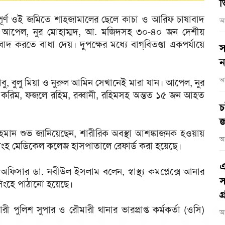
ভ
ধপূর্ণ ওই জমিতে শাহজামালের ছেলে কাচা ও আরিফ চাষাবাদ
আ
 আপেল, নুর মোহাম্মদ, আ. মজিদসহ ৩০-৪০ জন দেশীয়
াদ করতে বাধা দেয়। দুপক্ষের মধ্যে বাগ্‌বিতণ্ডা একপর্যায়ে
স
ন
আ
বু, বুলু মিয়া ও নুরুল আমিন সেখানেই মারা যান। আপেল, নুর
 করিম, ফজলে রহিম, রব্বানী, রহিমসহ অন্তত ১৫ জন আহত
চ
জ
র রহমান শুভ জানিয়েছেন, শারীরিক অবস্থা আশঙ্কাজনক হওয়ায়
আ
িংহ মেডিকেল কলেজ হাসপাতালে রেফার্ড করা হয়েছে।
এ
 অফিসার ডা. নবীউল ইসলাম বলেন, স্বাস্থ্য কমপ্লেক্সে আনার
স
িংহে পাঠানো হয়েছে।
গ
পুলিশ সুপার ও রৌমারী থানার ভারপ্রাপ্ত কর্মকর্তা (ওসি)
আ