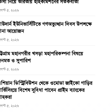
িসা নিয়ে ভারতীয় হাইকমিশনের সতর্কবার্তা
গস্ট ৫, ২০২৬
াউদার্ন ইউনিভার্সিটিতে গণঅভ্যুত্থান দিবস উপলক্ষে
ানা আয়োজন
গস্ট ৫, ২০২৬
ট্টগ্রাম মহানগরীর খসড়া মহাপরিকল্পনা বিষয়ে
নমত ও সুপারিশ
গস্ট ৫, ২০২৬
শিয়ান ডিস্ট্রিবিউশন থেকে ওমোডা জাইকো গাড়ির
ার্ভিসিংয়ে বিশেষ সুবিধা পাবেন প্রাইম ব্যাংকের
্রাহকরা
গস্ট ৫, ২০২৬