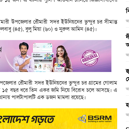
ব
মারী উপজেলার রৌমারী সদর ইউনিয়নের ভুন্দুর চর সীমান্ত
আ
াবু (৪৫), বুলু মিয়া (৬০) ও নুরুল আমিন (৪৫)।
দ
আ
আ
জ
ম
 উপজেলার রৌমারী সদর ইউনিয়নের ভুন্দুর চর গ্রামের গোলাম
্যে ১৫ বছর ধরে তিন একর জমি নিয়ে বিরোধ চলে আসছে। এ
আ
থানায় পালটাপালটি এক ডজন মামলা রয়েছে।
হ
আ