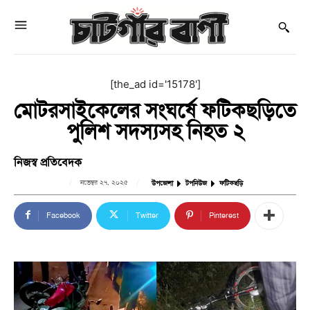
[the_ad id='15178']
মোটরসাইকেলের সংঘর্ষে ফটিকছড়িতে
পুলিশ সদস্যসহ নিহত ২
নিজস্ব প্রতিবেদক
নভেম্বর ২৭, ২০২৫
উপজেলা
টপনিউজ
ফটিকছড়ি
Facebook
Twitter
Pinterest