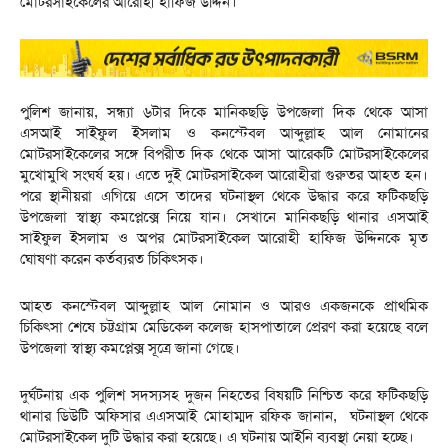
মোটরসাইকেলের আরোহী হাফিজ উদ্দিন।
পুলিশ জানায়, সন্ধ্যা ৬টার দিকে মানিকছড়ি উপজেলা দিক থেকে আসা
এসআই সাইফুল ইসলাম ও কনস্টেবল আব্দুল্লাহ আল নোমানের
মোটরসাইকেলের সঙ্গে বিপরীত দিক থেকে আসা আরেকটি মোটরসাইকেলের
মুখোমুখি সংঘর্ষ হয়। এতে দুই মোটরসাইকেল আরোহীরা গুরুতর আহত হন।
পরে স্থানীয়রা এগিয়ে এসে তাদের ঘটনাস্থল থেকে উদ্ধার করে ফটিকছড়ি
উপজেলা স্বাস্থ্য কমপ্লেক্সে নিয়ে যান। সেখানে মানিকছড়ি থানার এসআই
সাইফুল ইসলাম ও অপর মোটরসাইকেল আরোহী হাফিজ উদ্দিনকে মৃত
ঘোষণা করেন কর্তব্যরত চিকিৎসক।
আহত কনস্টেবল আব্দুল্লাহ আল নোমান ও আরও একজনকে প্রাথমিক
চিকিৎসা শেষে চট্টগ্রাম মেডিকেল কলেজ হাসপাতালে প্রেরণ করা হয়েছে বলে
উপজেলা স্বাস্থ্য কমপ্লেক্স সূত্রে জানা গেছে।
দুর্ঘটনায় এক পুলিশ সদস্যসহ দুজন নিহতের বিষয়টি নিশ্চিত করে ফটিকছড়ি
থানার ডিউটি অফিসার এএসআই মোহাম্মদ রফিক জানান, ঘটনাস্থল থেকে
মোটরসাইকেল দুটি উদ্ধার করা হয়েছে। এ ঘটনায় আইনি ব্যবস্থা নেয়া হচ্ছে।