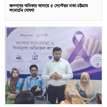
জনগণের অধিকার আদায়ে ৫ সেপ্টেম্বর ঢাকা-চট্টগ্রাম
লংমার্চের ঘোষণা