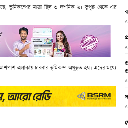
েছে, ভূমিকম্পের মাত্রা ছিল ৩ দশমিক ৬। ভূপৃষ্ঠ থেকে এর
র
A
প
A
প
 আশপাশ এলাকায় চারবার ভূমিকম্প অনুভূত হয়। এদের মধ্যে
প
A
স
A
গ