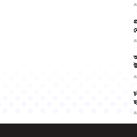
A
প
ন
A
আ
উ
A
চ
হ
A