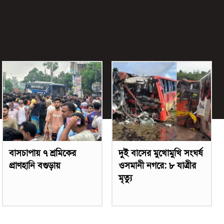
বাসচাপায় ৭ শ্রমিকের
দুই বাসের মুখোমুখি সংঘর্ষ
প্রাণহানি বগুড়ায়
ওসমানী নগরে: ৮ যাত্রীর
মৃত্যু