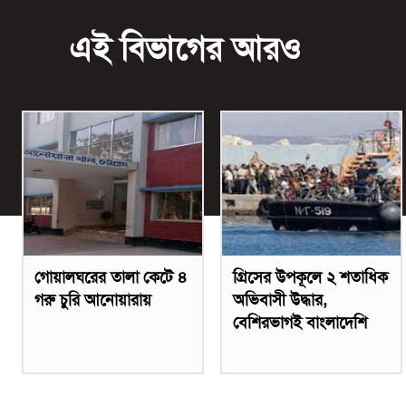
এই বিভাগের আরও
গোয়ালঘরের তালা কেটে ৪
গ্রিসের উপকূলে ২ শতাধিক
গরু চুরি আনোয়ারায়
অভিবাসী উদ্ধার,
বেশিরভাগই বাংলাদেশি