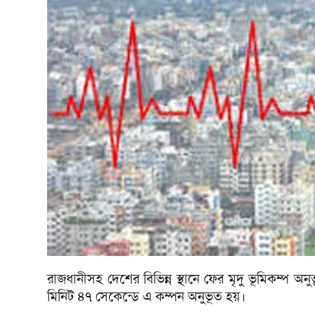
রাজধানীসহ দেশের বিভিন্ন স্থানে ফের মৃদু ভূমিকম্প 
মিনিট ৪৭ সেকেন্ডে এ কম্পন অনুভূত হয়।