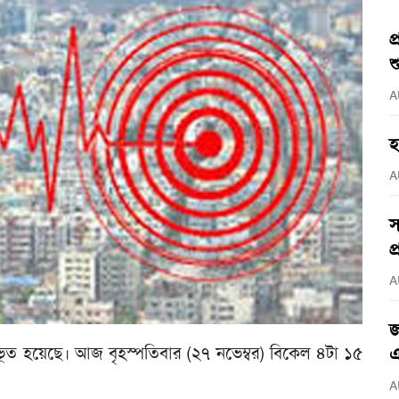
প
শ
A
হ
A
স
প
A
জ
অনুভূত হয়েছে। আজ বৃহস্পতিবার (২৭ নভেম্বর) বিকেল ৪টা ১৫
এ
A