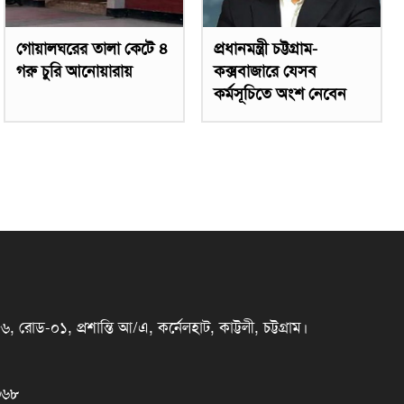
গোয়ালঘরের তালা কেটে ৪
প্রধানমন্ত্রী চট্টগ্রাম-
গরু চুরি আনোয়ারায়
কক্সবাজারে যেসব
কর্মসূচিতে অংশ নেবেন
রোড-০১, প্রশান্তি আ/এ, কর্নেলহাট, কাট্টলী, চট্টগ্রাম।
৩৬৮