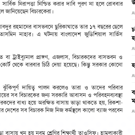
উ
ার্বিক নিরাপত্তা নিশ্চিত করার দাবি পূরণ না হলে রোববার
ে জানিয়েছেন বিচারকেরা।
A
আবদুর রহমানের বাসভবনে ছুরিকাঘাতে তার ১৭ বছরের ছেলে
চ
তাসমিন নাহার। এ ঘটনায় বাংলাদেশ জুডিশিয়াল সার্ভিস
হ
A
 বা ট্রাইব্যুনাল প্রাঙ্গণ, এজলাস, বিচারকদের বাসভবন ও
ম কোর্ট থেকে বারবার চিঠি দেয়া হয়েছে। কিন্তু সরকার কোনো
হ
A
্ণ ও ঝুঁকিপূর্ণ দায়িত্ব পালন করলেও তারা ও তাদের পরিবার
ব
যায়ের সব বিচারকের জন্য সরকারি আবাসন ও পরিবহনব্যবস্থা
ম
কদের বাধ্য হয়ে অরক্ষিত বাসায় ভাড়া থাকতে হয়, রিকশা-
র দেশের সব বিচারক নিজ নিজ কর্মস্থলে কালো ব্যাজ পরবেন
A
াসায় খুন হয় নবম শ্রেণির শিক্ষার্থী তাওসিফ। হামলাকারী