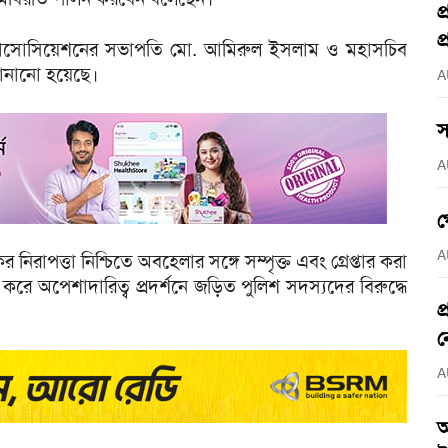
প
প
িস অ্যাসোসিয়েশনের সভাপতি মো. আমিরুল ইসলাম ও মহাসচিব
 জানানো হয়েছে।
A
স
A
গ
A
িরাপত্তা নিশ্চিতে অবহেলার সঙ্গে সম্পৃক্ত এবং গ্রেপ্তার করা
ে অপেশাদারিত্ব প্রদর্শনে জড়িত পুলিশ সদস্যদের বিরুদ্ধে
প
ন
A
আ