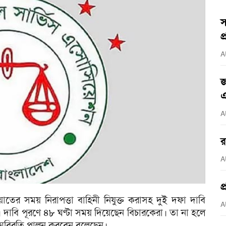
স
প
A
জ
এ
A
র
A
প
তের সময় নিরাপত্তা বাহিনী নিযুক্ত করাসহ দুই দফা দাবি
A
 দাবি পূরণে ৪৮ ঘণ্টা সময় দিয়েছেন বিচারকেরা। তা না হলে
লমবিরতি পালন করবেন বলেছেন।