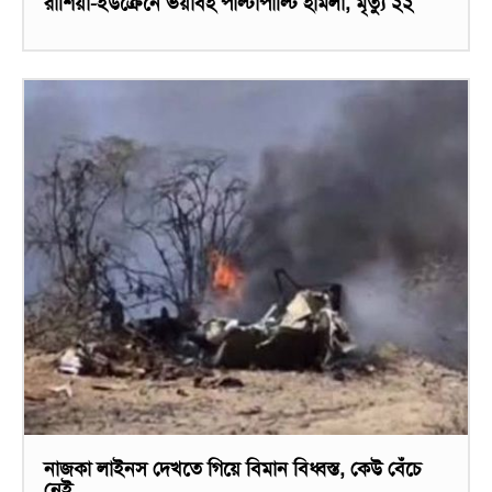
রাশিয়া-ইউক্রেনে ভয়াবহ পাল্টাপাল্টি হামলা, মৃত্যু ২২
নাজকা লাইনস দেখতে গিয়ে বিমান বিধ্বস্ত, কেউ বেঁচে
নেই