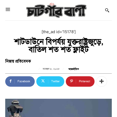
[the_ad id='15178']
শাটডাউনে বিপর্যয় যুক্তরাষ্ট্রজুড়ে,
বাতিল শত শত ফ্লাইট
নিজস্ব প্রতিবেদক
নভেম্বর ৮, ২০২৫
আন্তর্জাতিক
Facebook
Twitter
Pinterest