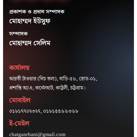
প্রকাশক ও প্রধান সম্পাদক
মোহাম্মদ ইউসুফ
সম্পাদক
মোহাম্মদ সেলিম
কার্যালয়
আরতী টাওয়ার (নিচ তলা), বাড়ি-৫৬, রোড-০১,
প্রশান্তি আ/এ, কর্নেলহাট, কাট্টলী, চট্টগ্রাম।
মোবাইল
০১৮১৭৭০২৩২৭, ০১৮১৫৫৬৬৩৬৮
ই-মেইল
chatganrbani@gmail.com