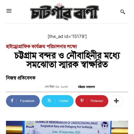
[the_ad id='15178']
হাইড্রোগ্রাফিক কার্যক্রম পরিচালনার লক্ষ্যে
চট্টগ্রাম বন্দর ও নৌবাহিনীর মধ্যে
সমঝোতা স্মারক স্বাক্ষরিত
নিজস্ব প্রতিবেদক
সেপ্টেম্বর ২৯, ২০২৫
চট্টগ্রাম মহানগর
Facebook
Twitter
Pinterest