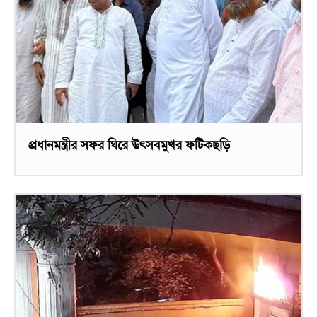
প্রধানমন্ত্রীর সফর ঘিরে উৎসবমুখর ফটিকছড়ি