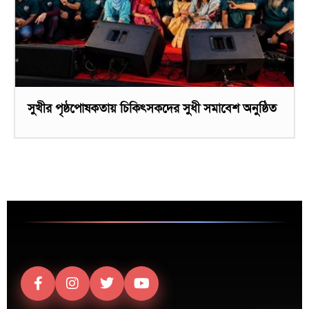
সুখীর পৃষ্ঠপোষকতায় চিকিৎসকদের সুধী সমাবেশ অনুষ্ঠিত