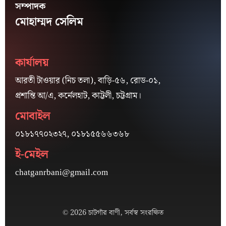
সম্পাদক
মোহাম্মদ সেলিম
কার্যালয়
আরতী টাওয়ার (নিচ তলা), বাড়ি-৫৬, রোড-০১,
প্রশান্তি আ/এ, কর্নেলহাট, কাট্টলী, চট্টগ্রাম।
মোবাইল
০১৮১৭৭০২৩২৭, ০১৮১৫৫৬৬৩৬৮
ই-মেইল
chatganrbani@gmail.com
© 2026 চাটগাঁর বাণী, সর্বস্ব সংরক্ষিত