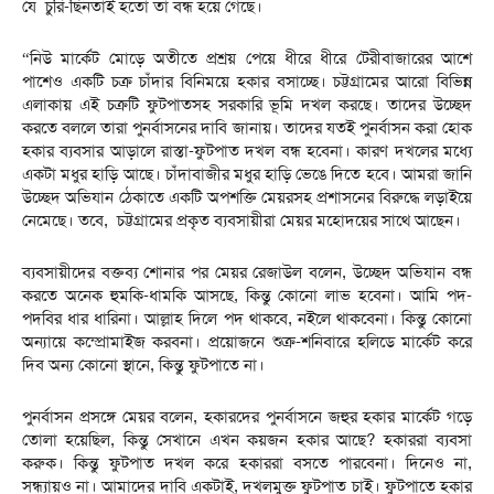
যে চুরি-ছিনতাই হতো তা বন্ধ হয়ে গেছে।
“নিউ মার্কেট মোড়ে অতীতে প্রশ্রয় পেয়ে ধীরে ধীরে টেরীবাজারের আশে
পাশেও একটি চক্র চাঁদার বিনিময়ে হকার বসাচ্ছে। চট্টগ্রামের আরো বিভিন্ন
এলাকায় এই চক্রটি ফুটপাতসহ সরকারি ভূমি দখল করছে। তাদের উচ্ছেদ
করতে বললে তারা পুনর্বাসনের দাবি জানায়। তাদের যতই পুনর্বাসন করা হোক
হকার ব্যবসার আড়ালে রাস্তা-ফুটপাত দখল বন্ধ হবেনা। কারণ দখলের মধ্যে
একটা মধুর হাড়ি আছে। চাঁদাবাজীর মধুর হাড়ি ভেঙে দিতে হবে। আমরা জানি
উচ্ছেদ অভিযান ঠেকাতে একটি অপশক্তি মেয়রসহ প্রশাসনের বিরুদ্ধে লড়াইয়ে
নেমেছে। তবে, চট্টগ্রামের প্রকৃত ব্যবসায়ীরা মেয়র মহোদয়ের সাথে আছেন।
ব্যবসায়ীদের বক্তব্য শোনার পর মেয়র রেজাউল বলেন, উচ্ছেদ অভিযান বন্ধ
করতে অনেক হুমকি-ধামকি আসছে, কিন্তু কোনো লাভ হবেনা। আমি পদ-
পদবির ধার ধারিনা। আল্লাহ দিলে পদ থাকবে, নইলে থাকবেনা। কিন্তু কোনো
অন্যায়ে কম্প্রোমাইজ করবনা। প্রয়োজনে শুক্র-শনিবারে হলিডে মার্কেট করে
দিব অন্য কোনো স্থানে, কিন্তু ফুটপাতে না।
পুনর্বাসন প্রসঙ্গে মেয়র বলেন, হকারদের পুনর্বাসনে জহুর হকার মার্কেট গড়ে
তোলা হয়েছিল, কিন্তু সেখানে এখন কয়জন হকার আছে? হকাররা ব্যবসা
করুক। কিন্তু ফুটপাত দখল করে হকাররা বসতে পারবেনা। দিনেও না,
সন্ধ্যায়ও না। আমাদের দাবি একটাই, দখলমুক্ত ফুটপাত চাই। ফুটপাতে হকার