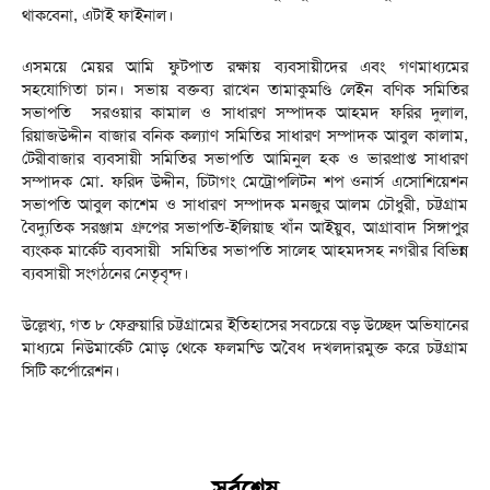
থাকবেনা, এটাই ফাইনাল।
এসময়ে মেয়র আমি ফুটপাত রক্ষায় ব্যবসায়ীদের এবং গণমাধ্যমের
সহযোগিতা চান। সভায় বক্তব্য রাখেন তামাকুমণ্ডি লেইন বণিক সমিতির
সভাপতি সরওয়ার কামাল ও সাধারণ সম্পাদক আহমদ ফরির দুলাল,
রিয়াজউদ্দীন বাজার বনিক কল্যাণ সমিতির সাধারণ সম্পাদক আবুল কালাম,
টেরীবাজার ব্যবসায়ী সমিতির সভাপতি আমিনুল হক ও ভারপ্রাপ্ত সাধারণ
সম্পাদক মো. ফরিদ উদ্দীন, চিটাগং মেট্রোপলিটন শপ ওনার্স এসোশিয়েশন
সভাপতি আবুল কাশেম ও সাধারণ সম্পাদক মনজুর আলম চৌধুরী, চট্টগ্রাম
বৈদ্যুতিক সরঞ্জাম গ্রুপের সভাপতি-ইলিয়াছ খাঁন আইয়ুব, আগ্রাবাদ সিঙ্গাপুর
ব্যংকক মার্কেট ব্যবসায়ী সমিতির সভাপতি সালেহ আহমদসহ নগরীর বিভিন্ন
ব্যবসায়ী সংগঠনের নেতৃবৃন্দ।
উল্লেখ্য, গত ৮ ফেব্রুয়ারি চট্টগ্রামের ইতিহাসের সবচেয়ে বড় উচ্ছেদ অভিযানের
মাধ্যমে নিউমার্কেট মোড় থেকে ফলমন্ডি অবৈধ দখলদারমুক্ত করে চট্টগ্রাম
সিটি কর্পোরেশন।
সর্বশেষ