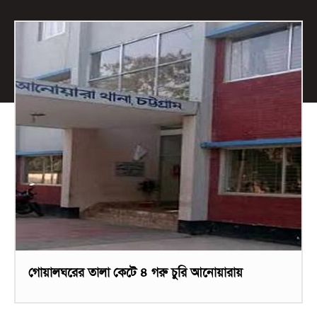
গোয়ালঘরের তালা কেটে ৪ গরু চুরি আনোয়ারায়