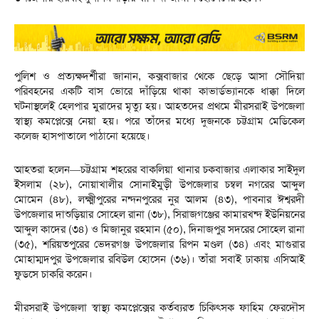
‎‎পুলিশ ও প্রত্যক্ষদর্শীরা জানান, কক্সবাজার থেকে ছেড়ে আসা সৌদিয়া
পরিবহনের একটি বাস ভোরে দাঁড়িয়ে থাকা কাভার্ডভ্যানকে ধাক্কা দিলে
ঘটনাস্থলেই হেলপার মুরাদের মৃত্যু হয়। আহতদের প্রথমে মীরসরাই উপজেলা
স্বাস্থ্য কমপ্লেক্সে নেয়া হয়। পরে তাঁদের মধ্যে দুজনকে চট্টগ্রাম মেডিকেল
কলেজ হাসপাতালে পাঠানো হয়েছে।‎
‎আহতরা হলেন—চট্টগ্রাম শহরের বাকলিয়া থানার চকবাজার এলাকার সাইদুল
ইসলাম (২৮), নোয়াখালীর সোনাইমুড়ী উপজেলার চম্বল নগরের আব্দুল
মোমেন (৪৮), লক্ষ্মীপুরের নন্দনপুরের নুর আলম (৪৩), পাবনার ঈশ্বরদী
উপজেলার দাশুড়িয়ার সোহেল রানা (৩৮), সিরাজগঞ্জের কামারখন্দ ইউনিয়নের
আব্দুল কাদের (৩৪) ও মিজানুর রহমান (৫০), দিনাজপুর সদরের সোহেল রানা
(৩৫), শরিয়তপুরের ভেদরগঞ্জ উপজেলার রিপন মণ্ডল (৩৪) এবং মাগুরার
মোহাম্মদপুর উপজেলার রবিউল হোসেন (৩৬)। তাঁরা সবাই ঢাকায় এসিআই
ফুডসে চাকরি করেন।‎
‎মীরসরাই উপজেলা স্বাস্থ্য কমপ্লেক্সের কর্তব্যরত চিকিৎসক ফাহিম ফেরদৌস