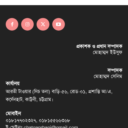
প্রকাশক ও প্রধান সম্পাদক
মোহাম্মদ ইউসুফ
সম্পাদক
মোহাম্মদ সেলিম
কার্যালয়
আরতী টাওয়ার (নিচ তলা) বাড়ি-৫৬, রোড-০১, প্রশান্তি আ/এ,
কর্নেলহাট, কাট্টলী, চট্টগ্রাম।
মোবাইল
০১৮১৭৭০২৩২৭, ০১৮১৫৫৬৬৩৬৮
ই-মেইলঃ chatganrbani@gmail.com