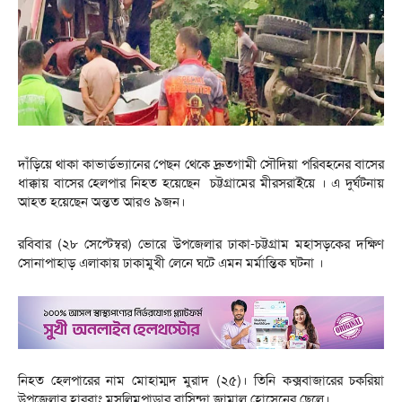
দাঁড়িয়ে থাকা কাভার্ডভ্যানের পেছন থেকে দ্রুতগামী সৌদিয়া পরিবহনের বাসের
ধাক্কায় বাসের হেলপার নিহত হয়েছেন চট্টগ্রামের মীরসরাইয়ে । এ দুর্ঘটনায়
আহত হয়েছেন অন্তত আরও ৯জন।
‎রবিবার (২৮ সেপ্টেম্বর) ভোরে উপজেলার ঢাকা-চট্টগ্রাম মহাসড়কের দক্ষিণ
সোনাপাহাড় এলাকায় ঢাকামুখী লেনে ঘটে এমন মর্মান্তিক ঘটনা ।
‎নিহত হেলপারের নাম মোহাম্মদ মুরাদ (২৫)। তিনি কক্সবাজারের চকরিয়া
উপজেলার হারবাং মুসলিমপাড়ার বাসিন্দা জামাল হোসেনের ছেলে।