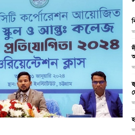
স
ব
আ
দ
আ
আ
জ
ম
আ
হ
আ