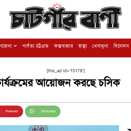
পজেলা
পার্বত্য চট্টগ্রাম
কক্সবাজার
স্বাস্থ্য
খেলাধুলা
বিনোদন
[the_ad id='15178']
িক কার্যক্রমের আয়োজন করছে চসিক
Pinterest
WhatsApp