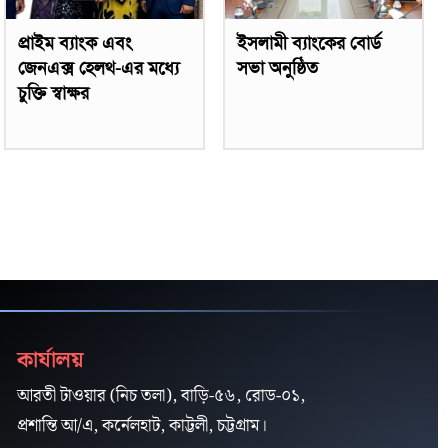
প্রাইম ব্যাংক এবং
ইসলামী ব্যাংকের বোর্ড
জেনএক্স হেলথ-এর মধ্যে
সভা অনুষ্ঠিত
চুক্তি স্বাক্ষর
কার্যালয়
আরতী টাওয়ার (নিচ তলা), বাড়ি-৫৬, রোড-০১,
প্রশান্তি আ/এ, কর্নেলহাট, কাট্টলী, চট্টগ্রাম।