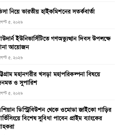
িসা নিয়ে ভারতীয় হাইকমিশনের সতর্কবার্তা
গস্ট ৫, ২০২৬
াউদার্ন ইউনিভার্সিটিতে গণঅভ্যুত্থান দিবস উপলক্ষে
ানা আয়োজন
গস্ট ৫, ২০২৬
ট্টগ্রাম মহানগরীর খসড়া মহাপরিকল্পনা বিষয়ে
নমত ও সুপারিশ
গস্ট ৫, ২০২৬
শিয়ান ডিস্ট্রিবিউশন থেকে ওমোডা জাইকো গাড়ির
ার্ভিসিংয়ে বিশেষ সুবিধা পাবেন প্রাইম ব্যাংকের
্রাহকরা