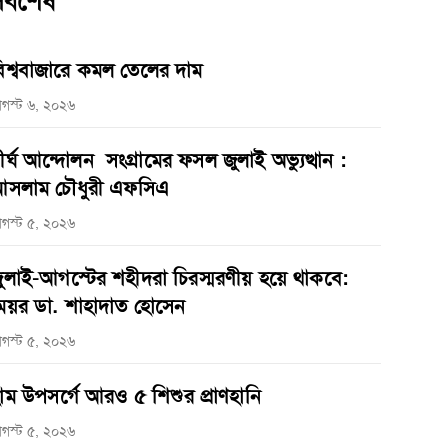
র্বশেষ
িশ্ববাজারে কমল তেলের দাম
গস্ট ৬, ২০২৬
ীর্ঘ আন্দোলন সংগ্রামের ফসল জুলাই অভ্যুত্থান :
সলাম চৌধুরী এফসিএ
গস্ট ৫, ২০২৬
ুলাই-আগস্টের শহীদরা চিরস্মরণীয় হয়ে থাকবে:
েয়র ডা. শাহাদাত হোসেন
গস্ট ৫, ২০২৬
াম উপসর্গে আরও ৫ শিশুর প্রাণহানি
গস্ট ৫, ২০২৬