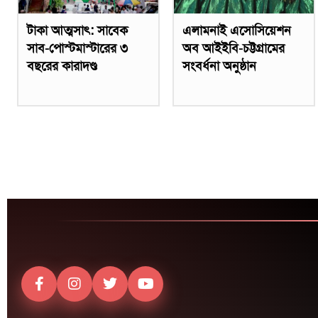
টাকা আত্মসাৎ: সাবেক
এলামনাই এসোসিয়েশন
সাব-পোস্টমাস্টারের ৩
অব আইইবি-চট্টগ্রামের
বছরের কারাদণ্ড
সংবর্ধনা অনুষ্ঠান