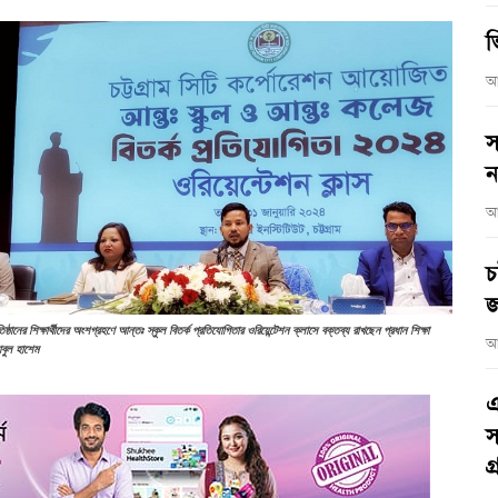
ভ
আ
স
ন
আ
চ
জ
তিষ্ঠানের শিক্ষার্থীদের অংশগ্রহণে আন্তঃ স্কুল বিতর্ক প্রতিযোগিতার ওরিয়েন্টেশন ক্লাসে বক্তব্য রাখছেন প্রধান শিক্ষা
আ
 আবুল হাশেম
এ
স
গ