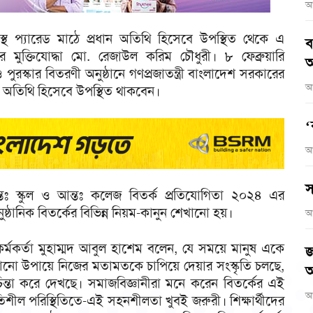
আ
্থ প্যারেড মাঠে প্রধান অতিথি হিসেবে উপস্থিত থেকে এ
ব
 মুক্তিযোদ্ধা মো. রেজাউল করিম চৌধুরী। ৮ ফেব্রুয়ারি
আ
ুরস্কার বিতরণী অনুষ্ঠানে গণপ্রজাতন্ত্রী বাংলাদেশ সরকারের
আ
রধান অতিথি হিসেবে উপস্থিত থাকবেন।
‘
আ
স
্তঃ স্কুল ও আন্তঃ কলেজ বিতর্ক প্রতিযোগিতা ২০২৪ এর
আনুষ্ঠানিক বিতর্কের বিভিন্ন নিয়ম-কানুন শেখানো হয়।
আ
ষা কর্মকর্তা মুহাম্মদ আবুল হাশেম বলেন, যে সময়ে মানুষ একে
জ
োনো উপায়ে নিজের মতামতকে চাপিয়ে দেয়ার সংস্কৃতি চলছে,
অ
 চিন্তা করে দেখছে। সমাজবিজ্ঞানীরা মনে করেন বিতর্কের এই
আ
তিশীল পরিস্থিতিতে-এই সহনশীলতা খুবই জরুরী। শিক্ষার্থীদের