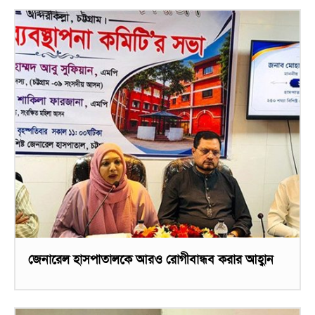
জেনারেল হাসপাতালকে আরও রোগীবান্ধব করার আহ্বান