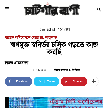
[the_ad id='15178']
বাজেট অধিবেশনে মেয়র ডা. শাহাদাত
ঋণমুক্ত স্বনির্ভর চসিক গড়তে কাজ
করছি
নিজস্ব প্রতিবেদক
জুন ২৩, ২০২৫
চট্টগ্রাম মহানগর
টপনিউজ
Facebook
Twitter
Pinterest