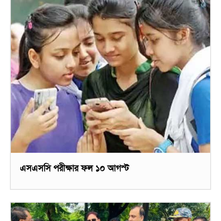
এসএসসি পরীক্ষার ফল ১০ আগস্ট