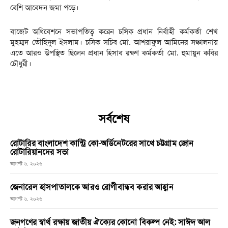
বেশি আবেদন জমা পড়ে।
বাজেট অধিবেশনে সভাপতিত্ব করেন চসিক প্রধান নির্বাহী কর্মকর্তা শেখ
মুহম্মদ তৌহিদুল ইসলাম। চসিক সচিব মো. আশরাফুল আমিনের সঞ্চালনায়
এতে আরও উপস্থিত ছিলেন প্রধান হিসাব রক্ষণ কর্মকর্তা মো. হুমায়ুন কবির
চৌধুরী।
সর্বশেষ
রোটারির বাংলাদেশ কান্ট্রি কো-অর্ডিনেটরের সাথে চট্টগ্রাম জোন
রোটারিয়ানদের সভা
আগস্ট ৬, ২০২৬
জেনারেল হাসপাতালকে আরও রোগীবান্ধব করার আহ্বান
আগস্ট ৬, ২০২৬
জনগণের স্বার্থ রক্ষায় জাতীয় ঐক্যের কোনো বিকল্প নেই: সাঈদ আল