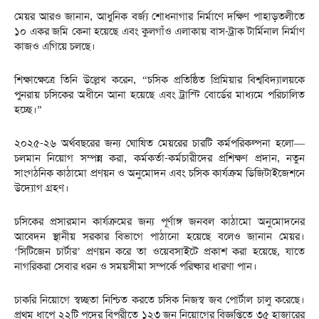
মেয়র আরও জানান, আধুনিক বর্জ্য শোধনাগার নির্মাণে দক্ষিণ পাহাড়তলীতে
১০ একর জমি কেনা হয়েছে এবং কুলগাঁও এলাকায় বাস-ট্রাক টার্মিনাল নির্মাণ
কাজও এগিয়ে চলছে।
শিক্ষাক্ষেত্রে তিনি উল্লেখ করেন, “চসিক প্রতিষ্ঠিত প্রিমিয়ার বিশ্ববিদ্যালয়কে
পুনরায় চসিকের অধীনে আনা হয়েছে এবং ট্রাস্টি বোর্ডের মাধ্যমে পরিচালিত
হচ্ছে।”
২০২৫-২৬ অর্থবছরের জন্য ঘোষিত মেয়রের চারটি কর্মপরিকল্পনা হলো—
চলমান নিয়োগ সম্পন্ন করা, কর্মকর্তা-কর্মচারীদের প্রশিক্ষণ প্রদান, নতুন
সাংগঠনিক কাঠামো প্রণয়ন ও অনুমোদন এবং চসিক কার্যক্রম ডিজিটাইজেশনে
উদ্যোগ গ্রহণ।
চসিকের প্রসারমান কার্যক্রমের জন্য পূর্ণাঙ্গ জনবল কাঠামো অনুমোদনের
আবেদন স্থানীয় সরকার বিভাগে পাঠানো হয়েছে বলেও জানান মেয়র।
‘সিটিজেন চার্টার’ প্রণয়ন করে তা ওয়েবসাইটে প্রকাশ করা হয়েছে, যাতে
নাগরিকরা সেবার ধরন ও সময়সীমা সম্পর্কে পরিষ্কার ধারণা পান।
চাকরি নিয়োগে স্বচ্ছতা নিশ্চিত করতে চসিক নিজস্ব জব পোর্টাল চালু করেছে।
প্রথম ধাপে ২২টি পদের বিপরীতে ১২৩ জন নিয়োগের বিজ্ঞপ্তিতে ৩৫ হাজারের