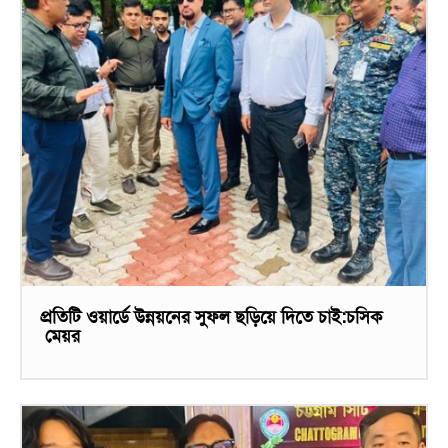
প্রতিটি ওয়ার্ডে উন্নয়নের সুফল ছড়িয়ে দিতে চাই:চসিক
মেয়র