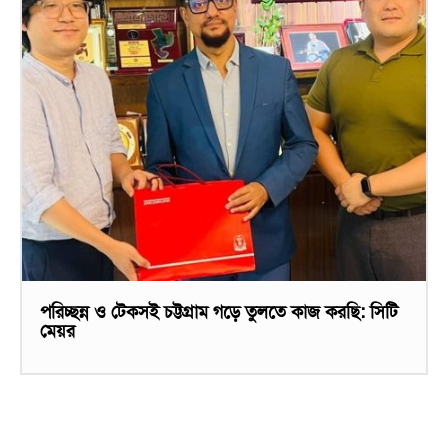
পরিচ্ছন্ন ও টেকসই চট্টগ্রাম গড়ে তুলতে কাজ করছি: সিটি
মেয়র