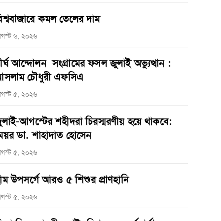
িশ্ববাজারে কমল তেলের দাম
গস্ট ৬, ২০২৬
ীর্ঘ আন্দোলন সংগ্রামের ফসল জুলাই অভ্যুত্থান :
সলাম চৌধুরী এফসিএ
গস্ট ৫, ২০২৬
ুলাই-আগস্টের শহীদরা চিরস্মরণীয় হয়ে থাকবে:
েয়র ডা. শাহাদাত হোসেন
গস্ট ৫, ২০২৬
াম উপসর্গে আরও ৫ শিশুর প্রাণহানি
গস্ট ৫, ২০২৬