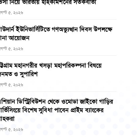
িসা নিয়ে ভারতীয় হাইকমিশনের সতর্কবার্তা
গস্ট ৫, ২০২৬
াউদার্ন ইউনিভার্সিটিতে গণঅভ্যুত্থান দিবস উপলক্ষে
ানা আয়োজন
গস্ট ৫, ২০২৬
ট্টগ্রাম মহানগরীর খসড়া মহাপরিকল্পনা বিষয়ে
নমত ও সুপারিশ
গস্ট ৫, ২০২৬
শিয়ান ডিস্ট্রিবিউশন থেকে ওমোডা জাইকো গাড়ির
ার্ভিসিংয়ে বিশেষ সুবিধা পাবেন প্রাইম ব্যাংকের
্রাহকরা
গস্ট ৫, ২০২৬