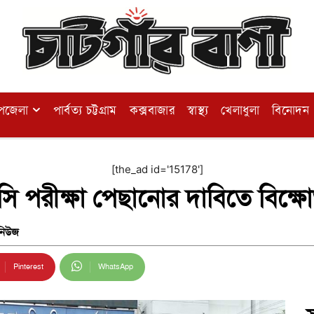
পজেলা
পার্বত্য চট্টগ্রাম
কক্সবাজার
স্বাস্থ্য
খেলাধুলা
বিনোদন
[the_ad id='15178']
সি পরীক্ষা পেছানোর দাবিতে বিক্ষ
নিউজ
Pinterest
WhatsApp