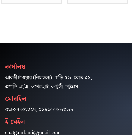
কার্যালয়
আরতী টাওয়ার (নিচ তলা), বাড়ি-৫৬, রোড-০১,
প্রশান্তি আ/এ, কর্নেলহাট, কাট্টলী, চট্টগ্রাম।
মোবাইল
০১৮১৭৭০২৩২৭, ০১৮১৫৫৬৬৩৬৮
ই-মেইল
chatganrbani@gmail.com