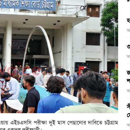
স
হ
আ
৩
আ
জ
ল
আ
স
ম
ায় এইচএসসি পরীক্ষা দুই মাস পেছানোর দাবিতে চট্টগ্রাম
আ
ের একদল পরীক্ষার্থী।