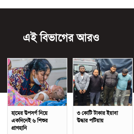
এই বিভাগের আরও
হামের উপসর্গ নিয়ে
৩ কোটি টাকার ইয়াবা
একদিনেই ৬ শিশুর
উদ্ধার পটিয়ায়
প্রাণহানি