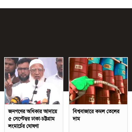
জনগণের অধিকার আদায়ে
বিশ্ববাজারে কমল তেলের
৫ সেপ্টেম্বর ঢাকা-চট্টগ্রাম
দাম
লংমার্চের ঘোষণা