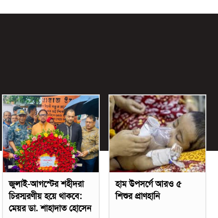
জুলাই-আগস্টের শহীদরা
হাম উপসর্গে আরও ৫
চিরস্মরণীয় হয়ে থাকবে:
শিশুর প্রাণহানি
মেয়র ডা. শাহাদাত হোসেন