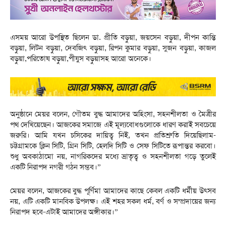
এসময় আরো উপস্থিত ছিলেন ডা. প্রীতি বড়ুয়া, জয়সেন বড়ুয়া, দীপন কান্তি
বড়ুয়া, লিটন বড়ুয়া, দেবজিৎ বড়ুয়া, রিপন কুমার বড়ুয়া, সুজন বড়ুয়া, কাজল
বড়ুয়া,পরিতোষ বড়ুয়া,পীযুস বড়ুয়াসহ আরো অনেকে।
অনুষ্ঠানে মেয়র বলেন, গৌতম বুদ্ধ আমাদের অহিংসা, সহনশীলতা ও মৈত্রীর
পথ দেখিয়েছেন। আজকের সমাজে এই মূল্যবোধগুলোকে ধারণ করাই সবচেয়ে
জরুরি। আমি যখন চসিকের দায়িত্ব নিই, তখন প্রতিশ্রুতি দিয়েছিলাম-
চট্টগ্রামকে ক্লিন সিটি, গ্রিন সিটি, হেলদি সিটি ও সেফ সিটিতে রূপান্তর করবো।
শুধু অবকাঠামো নয়, নাগরিকদের মধ্যে ভ্রাতৃত্ব ও সহনশীলতা গড়ে তুলেই
একটি নিরাপদ নগরী গঠন সম্ভব।”
মেয়র বলেন, আজকের বুদ্ধ পূর্ণিমা আমাদের কাছে কেবল একটি ধর্মীয় উৎসব
নয়, এটি একটি মানবিক উপলক্ষ। এই শহর সকল ধর্ম, বর্ণ ও সম্প্রদায়ের জন্য
নিরাপদ হবে-এটাই আমাদের অঙ্গীকার।”