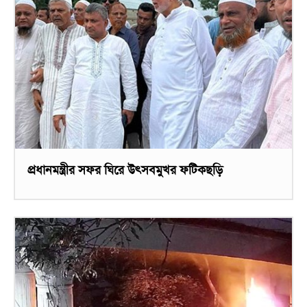
প্রধানমন্ত্রীর সফর ঘিরে উৎসবমুখর ফটিকছড়ি