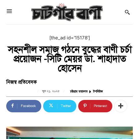
[the_ad id='15178']
সহনশীল সমাজ গঠনে বুদ্ধের বাণী চর্চা
প্রয়োজন -সিটি মেয়র ডা. শাহাদাত
হোসেন
নিজস্ব প্রতিবেদক
জুন ২১, ২০২৫
চট্টগ্রাম মহানগর
টপনিউজ
Facebook
Twitter
Pinterest