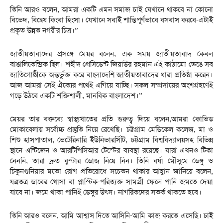
তিনি আরও বলেন, আমরা একটি এমন সমাজ চাই যেখানে থাকবে না কোনো
বিভেদ, বিদ্বেষ কিংবা হিংসা। যেখানে সবাই শান্তিপূর্ণভাবে বসবাস করবে-এটাই
প্রকৃত উন্নত নগরীর চিত্র।”
জাতীয়তাবাদের প্রসঙ্গে মেয়র বলেন, এক সময় জাতীয়তাবাদ কেবল
বাঙালিকেন্দ্রিক ছিল। শহীদ প্রেসিডেন্ট জিয়াউর রহমান এই কাঠামো ভেঙে সব
জাতিগোষ্ঠীকে অন্তর্ভুক্ত করে বাংলাদেশি জাতীয়তাবাদের ধারা প্রতিষ্ঠা করেন।
আজ আমরা সেই ঐক্যের পথেই এগিয়ে যাচ্ছি। সকল সম্প্রদায়ের অংশগ্রহণেই
গড়ে উঠবে একটি শক্তিশালী, মানবিক বাংলাদেশ।”
মেয়র তার বক্তব্যে স্বাস্থ্যখাতের প্রতি গুরুত্ব দিয়ে বলেন,আমরা কোভিড
মোকাবেলায় সর্বোচ্চ প্রস্তুতি নিয়ে রেখেছি। চট্টগ্রাম মেডিকেল কলেজ, মা ও
শিশু হাসপাতাল, ভেটেরিনারি ইউনিভারর্সিটি, চট্টগ্রাম বিশ্ববিদ্যালয়সহ বিভিন্ন
স্থানে এন্টিজেন ও আরটিপিসিআর টেস্টের ব্যবস্থা রয়েছে। যারা এখনও টিকা
নেননি, তারা দ্রুত বুস্টার ডোজ নিয়ে নিন। তিনি বর্ষা মৌসুমে ডেঙ্গু ও
চিকুনগুনিয়ার মতো রোগ প্রতিরোধে সচেতন থাকার আহ্বান জানিয়ে বলেন,
যত্রতত্র ডাবের খোসা বা প্লাস্টিক-পরিত্যক্ত সামগ্রী ফেলে পানি জমতে দেয়া
যাবে না। জমে থাকা পানিই ডেঙ্গুর উৎস। নাগরিকদের সতর্ক থাকতে হবে।
তিনি আরও বলেন, আমি আশ্বাস দিতে আসিনি-আমি কাজ করতে এসেছি। চাই