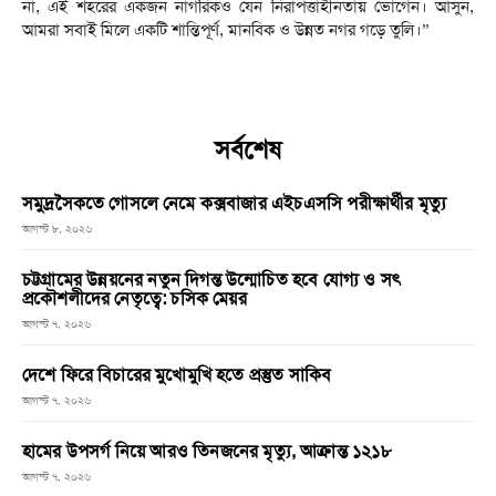
না, এই শহরের একজন নাগরিকও যেন নিরাপত্তাহীনতায় ভোগেন। আসুন,
আমরা সবাই মিলে একটি শান্তিপূর্ণ, মানবিক ও উন্নত নগর গড়ে তুলি।”
সর্বশেষ
সমুদ্রসৈকতে গোসলে নেমে কক্সবাজার এইচএসসি পরীক্ষার্থীর মৃত্যু
আগস্ট ৮, ২০২৬
চট্টগ্রামের উন্নয়নের নতুন দিগন্ত উন্মোচিত হবে যোগ্য ও সৎ
প্রকৌশলীদের নেতৃত্বে: চসিক মেয়র
আগস্ট ৭, ২০২৬
দেশে ফিরে বিচারের মুখোমুখি হতে প্রস্তুত সাকিব
আগস্ট ৭, ২০২৬
হামের উপসর্গ নিয়ে আরও তিনজনের মৃত্যু, আক্রান্ত ১২১৮
আগস্ট ৭, ২০২৬