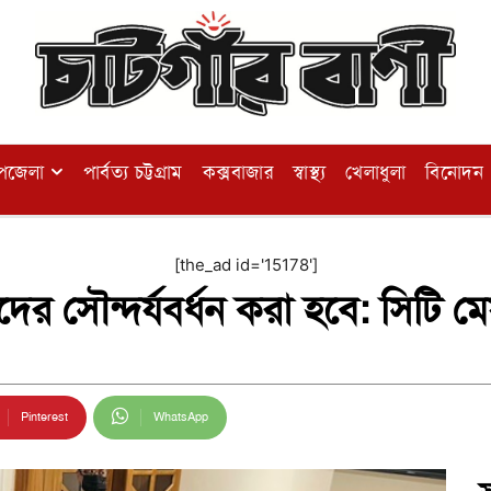
পজেলা
পার্বত্য চট্টগ্রাম
কক্সবাজার
স্বাস্থ্য
খেলাধুলা
বিনোদন
[the_ad id='15178']
র সৌন্দর্যবর্ধন করা হবে: সিটি ম
Pinterest
WhatsApp