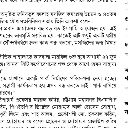
আ
 অনুষ্ঠিত জমিয়তুল ফালাহ মসজিদ কমপ্লেক্স উন্নয়ন ও ৪০তম
প
য়োজিত যৌথ মতবিনিময় সভায় তিনি এ কথা বলেন।
দের প্রধান জামাতসহ বহু বড় বড় ইসলামি আয়োজন হয়। এই
আ
হরের ভাবমূর্তি প্রশ্নবিদ্ধ হয়। কাজেই এটি শুধুই একটি ধর্মীয়
ৌন্দর্যবর্ধনে দ্রুত কাজ শুরু করবো, মসজিদের জন্য মিনার
চ
আ
জাতিক শাহাদাতে কারবালা মাহফিল শুরু হবে আগামী ২৭ জুন
্ত। আমরা সিটি কর্পোরেশনের পক্ষ থেকে আগে যেমন সাহায্য
স
।”
থ
ে সেখানে একটি পার্ক নির্মাণের পরিকল্পনা নেয়া হচ্ছে।
ন্ত্রাসী কার্যকলাপ হয়-এসব বন্ধ করতে চাই। পার্ক বানিয়ে
আ
পারবে।”
উপাচার্য প্রফেসর নছরুল কদির, চট্টগ্রাম মহানগর বিএনপি’র
আ
করিম, পিএইচপি’র ডিরেক্টর মোহাম্মদ আলী হোসেন সোহাগ,
ন
 চৌধুরী লিটন এবং শাহ আলম, প্রকৌশলী মো. ইকবাল করিম,
র সৈয়দ মোহাম্মদ মোরশেদ হোসেন ও মোহাম্মদ রেজাউল করিম
আ