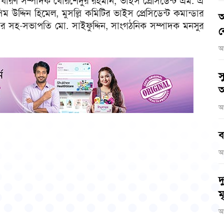
াধারণ সম্পাদক খোরশেদুর রহমান, ভাইস প্রেসিডেন্ট এম. এ
 উদ্দিন হিমেল, মুসল্লি কমিটির ভাইস প্রেসিডেন্ট কমান্ডার
আ
ের সহ-সভাপতি মো. সাইফুদ্দিন, সাংগঠনিক সম্পাদক মনসুর
ব
আ
স
অ
আ
ব
আ
দ
মৃ
আ