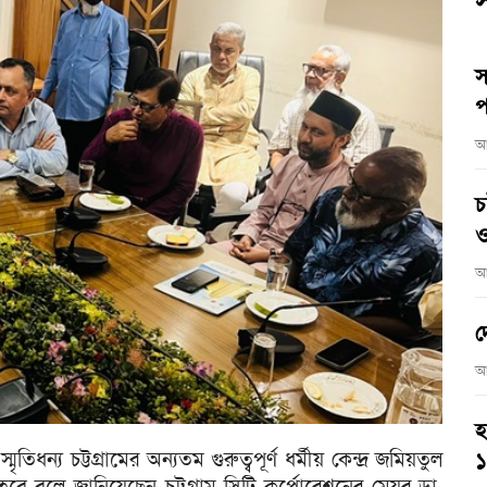
স
স
প
আ
চ
ও
আ
দ
আ
হ
িধন্য চট্টগ্রামের অন্যতম গুরুত্বপূর্ণ ধর্মীয় কেন্দ্র জমিয়তুল
ে বলে জানিয়েছেন চট্টগ্রাম সিটি কর্পোরেশনের মেয়র ডা.