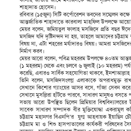
শাহাদাত হোসেন।
রবিবার (১৫জুন) সিটি কর্পোরেশন ভবনের সম্মেলন কক্ষে
আন্তর্জাতিক শাহাদাতে কারবালা মাহফিল উপলক্ষে আ
মেয়র বলেন, জমিয়তুল ফালাহ মসজিদে প্রতি বছর ঈ
মসজিদ যদি দৃষ্টিনন্দন না হয়, তাহলে আমাদের চট্টগ্রাম শ
বিষয় না, এটা শহরের মর্যাদারও বিষয়। আমরা মসজিদের স
নির্মাণ করব।
মেয়র আরো বলেন, পবিত্র মহররম উপলক্ষে ৪০তম আন্তর্
(১ মহররম) থেকে এবং চলবে ৬ জুলাই (১০ মহররম) পর্যন
করেছি, এবারও সার্বিক সহযোগিতা থাকবে, ইনশাআল্লাহ
তিনি বলেন, মসজিদসংলগ্ন এলাকাকে অপরাধমুক্ত রাখত
সেখানে কিশোর গ্যাংয়ের আসর বসে, গাঁজা সেবন করে, স
সেখানে মুসল্লিরা হাঁটতে পারবে, সাধারণ মানুষও বসতে 
সভায় আরো উপস্থিত ছিলেন প্রিমিয়ার বিশ্ববিদ্যালয়ের 
সাবেক সাধারণ সম্পাদক বীর মুক্তিযোদ্ধা একরামুল 
চট্টগ্রাম মহানগর বিএনপি’র যুগ্ম আহবায়ক ইয়াছিন
চট্টগ্রাম মা ও শিশু হাসপাতালের কার্যকরী পরিষদে