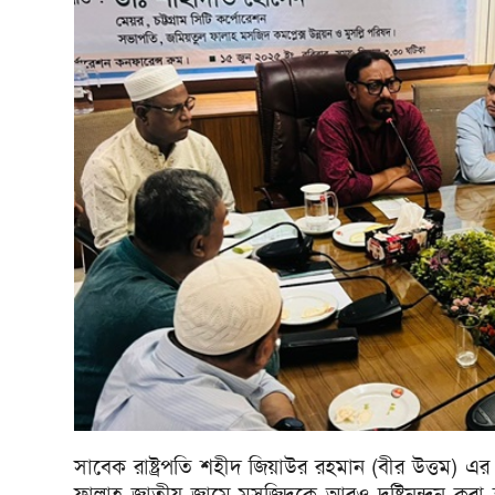
সাবেক রাষ্ট্রপতি শহীদ জিয়াউর রহমান (বীর উত্তম) এর স্মৃত
ফালাহ জাতীয় জামে মসজিদকে আরও দৃষ্টিনন্দন করা হব