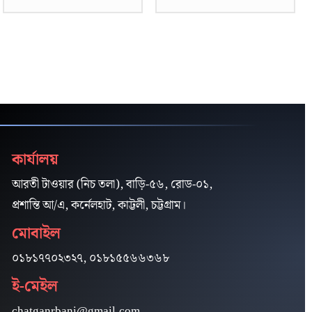
কার্যালয়
আরতী টাওয়ার (নিচ তলা), বাড়ি-৫৬, রোড-০১,
প্রশান্তি আ/এ, কর্নেলহাট, কাট্টলী, চট্টগ্রাম।
মোবাইল
০১৮১৭৭০২৩২৭, ০১৮১৫৫৬৬৩৬৮
ই-মেইল
chatganrbani@gmail.com