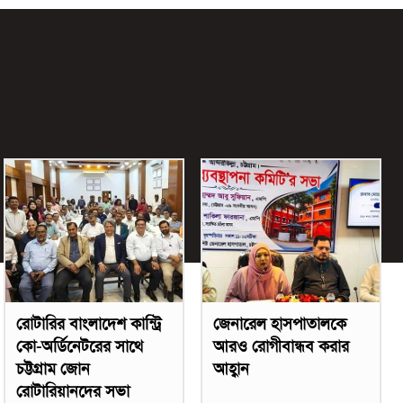
রোটারির বাংলাদেশ কান্ট্রি
জেনারেল হাসপাতালকে
কো-অর্ডিনেটরের সাথে
আরও রোগীবান্ধব করার
চট্টগ্রাম জোন
আহ্বান
রোটারিয়ানদের সভা