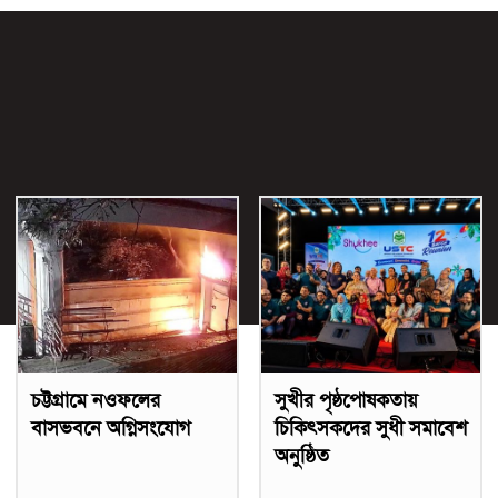
চট্টগ্রামে নওফলের
সুখীর পৃষ্ঠপোষকতায়
বাসভবনে অগ্নিসংযোগ
চিকিৎসকদের সুধী সমাবেশ
অনুষ্ঠিত