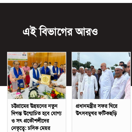
এই বিভাগের আরও
চট্টগ্রামের উন্নয়নের নতুন
প্রধানমন্ত্রীর সফর ঘিরে
দিগন্ত উন্মোচিত হবে যোগ্য
উৎসবমুখর ফটিকছড়ি
ও সৎ প্রকৌশলীদের
নেতৃত্বে: চসিক মেয়র