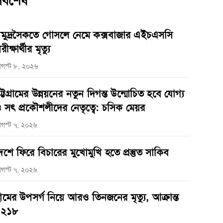
র্বশেষ
মুদ্রসৈকতে গোসলে নেমে কক্সবাজার এইচএসসি
রীক্ষার্থীর মৃত্যু
গস্ট ৮, ২০২৬
ট্টগ্রামের উন্নয়নের নতুন দিগন্ত উন্মোচিত হবে যোগ্য
 সৎ প্রকৌশলীদের নেতৃত্বে: চসিক মেয়র
গস্ট ৭, ২০২৬
েশে ফিরে বিচারের মুখোমুখি হতে প্রস্তুত সাকিব
গস্ট ৭, ২০২৬
ামের উপসর্গ নিয়ে আরও তিনজনের মৃত্যু, আক্রান্ত
১২১৮