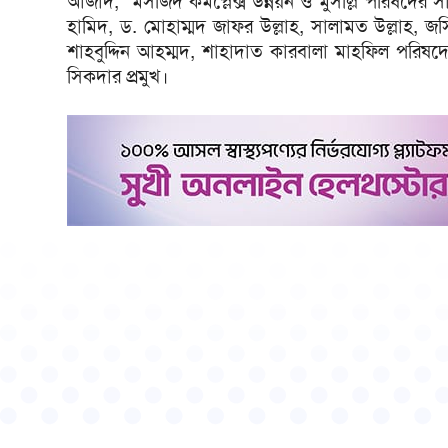
আজাদ, মসজিদ কমপ্লেক্স উন্নয়ন ও মুসল্লি পরিষদের স
হামিদ, ড. মোহাম্মদ জাফর উল্লাহ, সালামত উল্লাহ, জসিম
শাহবুদ্দিন আহম্মদ, শাহাদাত কারবালা মাহফিল পরিষদ
সিকদার প্রমুখ।