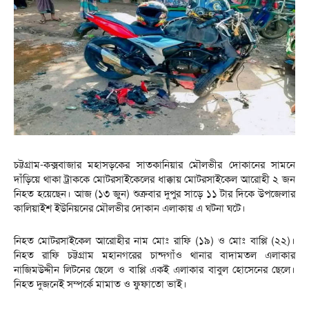
চট্টগ্রাম-কক্সবাজার মহাসড়কের সাতকানিয়ার মৌলভীর দোকানের সামনে
দাঁড়িয়ে থাকা ট্রাককে মোটরসাইকেলের ধাক্কায় মোটরসাইকেল আরোহী ২ জন
নিহত হয়েছেন। আজ (১৩ জুন) শুক্রবার দুপুর সাড়ে ১১ টার দিকে উপজেলার
কালিয়াইশ ইউনিয়নের মৌলভীর দোকান এলাকায় এ ঘটনা ঘটে।
নিহত মোটরসাইকেল আরোহীর নাম মোঃ রাফি (১৯) ও মোঃ বাপ্পি (২২)।
নিহত রাফি চট্টগ্রাম মহানগরের চান্দগাঁও থানার বাদামতল এলাকার
নাজিমউদ্দীন লিটনের ছেলে ও বাপ্পি একই এলাকার বাবুল হোসেনের ছেলে।
নিহত দুজনেই সম্পর্কে মামাত ও ফুফাতো ভাই।