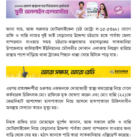
জানা যায়, আজ শুক্রবার মোটরসাইকেল (চট্ট মেট্রো ল-১৫-৫৩৬৮) যোগে
রাফি ও বাপ্পি নামের দুই ভাই বেড়ানোর উদ্দেশ্য চট্টগ্রাম হতে পার্বত্য জেলা
বান্দরবান যাওয়ার সময় চট্টগ্রাম-কক্সবাজার মহাসড়কের সাতকানিয়া
উপজেলার কালিয়াইশ ইউনিয়নের মৌলভীর দোকান এলাকায় নিয়ন্ত্রণ হারিয়ে
রাস্তার পাশে দাঁড়িয়ে থাকা ট্রাকের পিছনে ধাক্কা খেয়ে ছিটকে পড়ে যায়।
এরপর প্রত্যক্ষদর্শীরা গুরুতর একজনকে দোহাজারী স্বাস্থ্য কমপ্লেক্সে নিয়ে গেলে
কর্তব্যরত চিকিৎসক মোঃ রাফিকে মৃত ঘোষণা করেন এবং মোঃ বাপ্পি (২২)কে
কেরানিহাট আশশেফা হাসপাতালে নিয়ে আসলে হাসপাতালে চিকিৎসাধীন
অবস্থায় সেখানে তারও মৃত্যু হয়।
নিহত রাফির চাচা মোহাম্মদ মুর্শেদ জানান, আজ সকালে রাফি ও বাপ্পি
মোটরসাইকেল নিয়ে বেড়ানোর উদ্দেশ্য পার্বত্য জেলা বান্দরবান যাওয়ার জন্য
বাড়ি থেকে বের হয়। হঠাৎ জানতে পারি তারা সাতকানিয়ায় এক্সিডেন্ট করেছে।