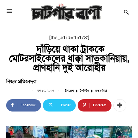
[the_ad id='15178']
দাঁড়িয়ে থাকা ট্রাককে
মোটরসাইকেলের ধাক্কা সাতকানিয়ায়,
প্রাণহানি দুই আরোহীর
নিজস্ব প্রতিবেদক
জুন ১৩, ২০২৫
উপজেলা
টপনিউজ
সাতকানিয়া
Facebook
Twitter
Pinterest