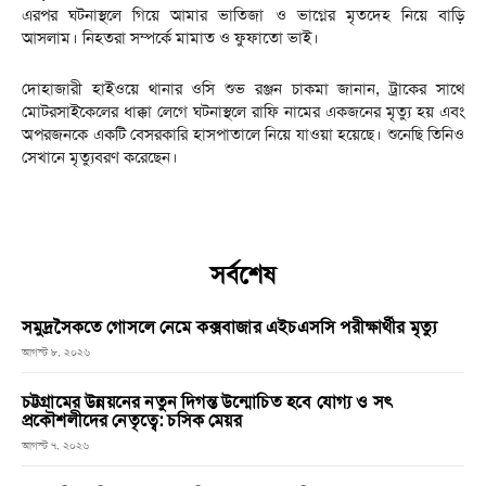
এরপর ঘটনাস্থলে গিয়ে আমার ভাতিজা ও ভাগ্নের মৃতদেহ নিয়ে বাড়ি
আসলাম। নিহতরা সম্পর্কে মামাত ও ফুফাতো ভাই।
দোহাজারী হাইওয়ে থানার ওসি শুভ রঞ্জন চাকমা জানান, ট্রাকের সাথে
মোটরসাইকেলের ধাক্কা লেগে ঘটনাস্থলে রাফি নামের একজনের মৃত্যু হয় এবং
অপরজনকে একটি বেসরকারি হাসপাতালে নিয়ে যাওয়া হয়েছে। শুনেছি তিনিও
সেখানে মৃত্যুবরণ করেছেন।
সর্বশেষ
সমুদ্রসৈকতে গোসলে নেমে কক্সবাজার এইচএসসি পরীক্ষার্থীর মৃত্যু
আগস্ট ৮, ২০২৬
চট্টগ্রামের উন্নয়নের নতুন দিগন্ত উন্মোচিত হবে যোগ্য ও সৎ
প্রকৌশলীদের নেতৃত্বে: চসিক মেয়র
আগস্ট ৭, ২০২৬