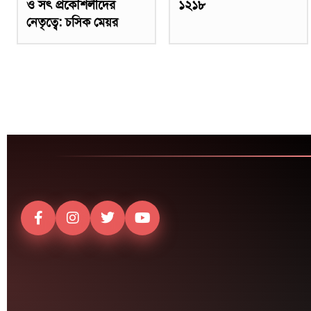
ও সৎ প্রকৌশলীদের
১২১৮
নেতৃত্বে: চসিক মেয়র