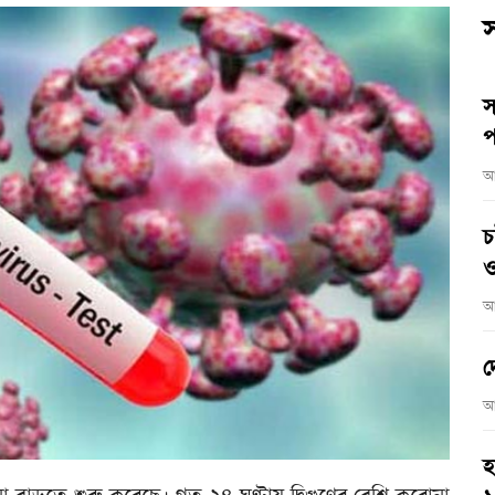
স
স
প
আ
চ
ও
আ
দ
আ
হ