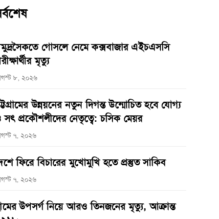
র্বশেষ
মুদ্রসৈকতে গোসলে নেমে কক্সবাজার এইচএসসি
রীক্ষার্থীর মৃত্যু
গস্ট ৮, ২০২৬
ট্টগ্রামের উন্নয়নের নতুন দিগন্ত উন্মোচিত হবে যোগ্য
 সৎ প্রকৌশলীদের নেতৃত্বে: চসিক মেয়র
গস্ট ৭, ২০২৬
েশে ফিরে বিচারের মুখোমুখি হতে প্রস্তুত সাকিব
গস্ট ৭, ২০২৬
ামের উপসর্গ নিয়ে আরও তিনজনের মৃত্যু, আক্রান্ত