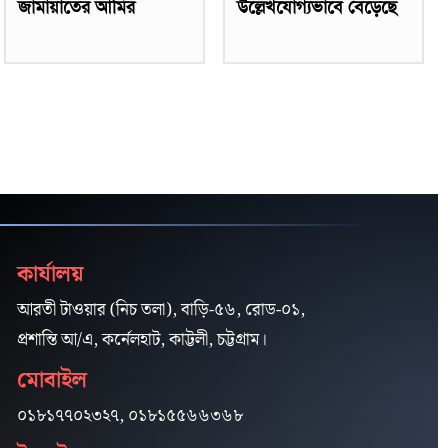
জামায়াতের আমির
উল্লেখযোগ্যভাবে বেড়েছে
কার্যালয়
আরতী টাওয়ার (নিচ তলা), বাড়ি-৫৬, রোড-০১,
প্রশান্তি আ/এ, কর্নেলহাট, কাট্টলী, চট্টগ্রাম।
মোবাইল
০১৮১৭৭০২৩২৭, ০১৮১৫৫৬৬৩৬৮