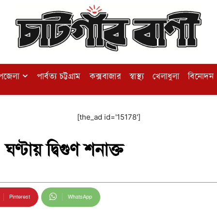
পজেলা
পার্বত্য চট্টগ্রাম
কক্সবাজার
স্বাস্থ্য
খেলাধুলা
বিনোদন
[the_ad id='15178']
্টায় দ্বিগুণ শনাক্ত
Pinterest
WhatsApp