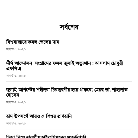
সর্বশেষ
বিশ্ববাজারে কমল তেলের দাম
আগস্ট ৬, ২০২৬
দীর্ঘ আন্দোলন সংগ্রামের ফসল জুলাই অভ্যুত্থান : আসলাম চৌধুরী
এফসিএ
আগস্ট ৫, ২০২৬
জুলাই-আগস্টের শহীদরা চিরস্মরণীয় হয়ে থাকবে: মেয়র ডা. শাহাদাত
হোসেন
আগস্ট ৫, ২০২৬
হাম উপসর্গে আরও ৫ শিশুর প্রাণহানি
আগস্ট ৫, ২০২৬
ভিসা নিয়ে ভারতীয় হাইকমিশনের সতর্কবার্তা