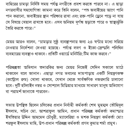
বাহিরের চামড়া নির্দিষ্ট সময় পর্যন্ত নগরীতে প্রবশ করতে পারবে না। এ ছাড়া
নগরবাসীর সহযোগিতা কামনা করে তিনি বলেন, “পশু জবাইয়ের আগে পানি
পান করানো, জবাইয়ের স্থান পরিষ্কার রাখা এবং রক্ত-পানি ড্রেনে পড়ে না যায়
সে বিষয়ে খেয়াল রাখতে হবে। এসব অনিয়ম দুর্গন্ধ ছড়াতে পারে ও স্বাস্থ্যঝুঁকি
তৈরি করতে পারে।”
মেয়র আরও বলেন, “চামড়ার সুষ্ঠু ব্যবস্থাপনার জন্য ২৪ ঘণ্টার মধ্যে সরিয়ে
নেওয়ার নির্দেশনা দেওয়া হয়েছে। পর্যাপ্ত লবণ ও ইকো-ফ্রেন্ডলি পলিথিন
ব্যবহারের ব্যবস্থাও থাকবে। প্রতিটি ওয়ার্ডে মনিটরিং টিম কাজ করবে।”
পরিচ্ছন্নতা অভিযান তদারকির জন্য মেয়র নিজেই সেদিন সকালে মাঠে
থাকবেন বলে জানান। এছাড়া নগর ভবনের দামপাড়ায় একটি নিয়ন্ত্রণকক্ষ
(কন্ট্রোল রুম) খোলা থাকবে, যেখান থেকে সার্বক্ষণিক নজরদারি চালানো
হবে। দুটি হটলাইন নম্বর ও সোশ্যাল মিডিয়ার মাধ্যমে সাধারণ মানুষ অভিযোগ
বা পরামর্শ জানাতে পারবেন।
সভায় উপস্থিত ছিলেন চসিকের প্রধান নির্বাহী কর্মকর্তা শেখ মুহম্মদ তৌহিদুল
ইসলাম, সচিব মো. আশরাফুল আমিন, প্রধান পরিচ্ছন্ন কর্মকর্তা কমান্ডার
ইখতিয়ার উদ্দিন আহমেদ চৌধুরী, ম্যালেরিয়া ও মশক নিয়ন্ত্রণ কর্মকর্তা মোঃ
শরফুল ইসলাম মাহি, উপ-প্রধান পরিচ্ছন্ন কর্মকর্তা প্রণব কুমার শর্মা প্রমুখ।