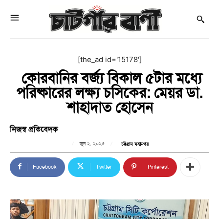
[the_ad id='15178']
কোরবানির বর্জ্য বিকাল ৫টার মধ্যে
পরিষ্কারের লক্ষ্য চসিকের: মেয়র ডা.
শাহাদাত হোসেন
নিজস্ব প্রতিবেদক
জুন ২, ২০২৫
চট্টগ্রাম মহানগর
Facebook
Twitter
Pinterest