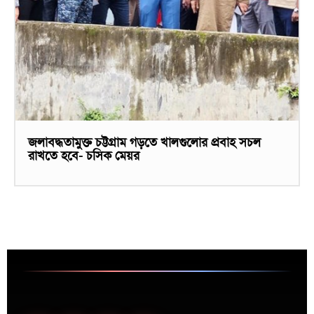
জলাবদ্ধতামুক্ত চট্টগ্রাম গড়তে খালগুলোর প্রবাহ সচল
রাখতে হবে- চসিক মেয়র