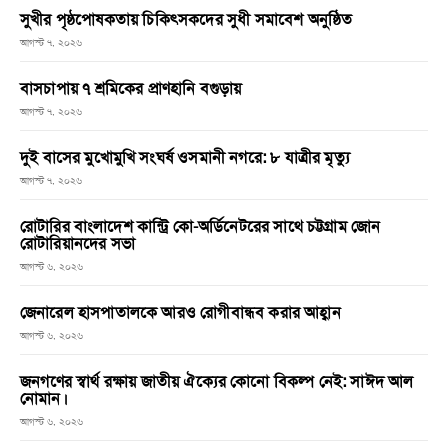
সুখীর পৃষ্ঠপোষকতায় চিকিৎসকদের সুধী সমাবেশ অনুষ্ঠিত
আগস্ট ৭, ২০২৬
বাসচাপায় ৭ শ্রমিকের প্রাণহানি বগুড়ায়
আগস্ট ৭, ২০২৬
দুই বাসের মুখোমুখি সংঘর্ষ ওসমানী নগরে: ৮ যাত্রীর মৃত্যু
আগস্ট ৭, ২০২৬
রোটারির বাংলাদেশ কান্ট্রি কো-অর্ডিনেটরের সাথে চট্টগ্রাম জোন
রোটারিয়ানদের সভা
আগস্ট ৬, ২০২৬
জেনারেল হাসপাতালকে আরও রোগীবান্ধব করার আহ্বান
আগস্ট ৬, ২০২৬
জনগণের স্বার্থ রক্ষায় জাতীয় ঐক্যের কোনো বিকল্প নেই: সাঈদ আল
নোমান।
আগস্ট ৬, ২০২৬