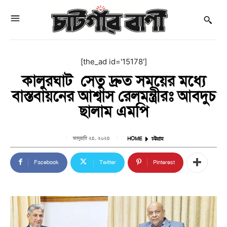
[the_ad id='15178']
কালুরঘাট সেতু দ্রুত সময়ের মধ্যে
বাস্তবায়নের আশ্বাস রেলমন্ত্রীরঃ আবদুচ
ছালাম এমপি
জানুয়ারি ২৪, ২০২৪
HOME
চট্টগ্রাম
Facebook
Twitter
Pinterest