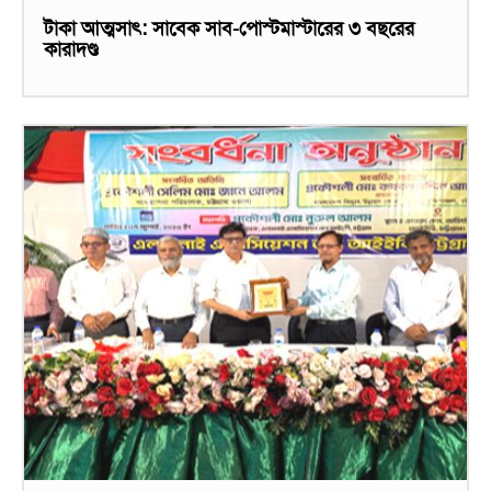
টাকা আত্মসাৎ: সাবেক সাব-পোস্টমাস্টারের ৩ বছরের
কারাদণ্ড