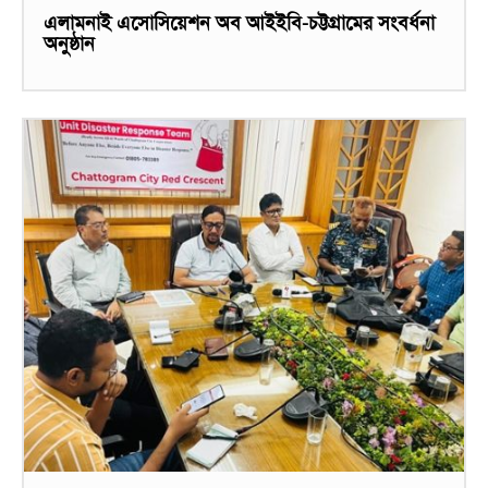
এলামনাই এসোসিয়েশন অব আইইবি-চট্টগ্রামের সংবর্ধনা
অনুষ্ঠান