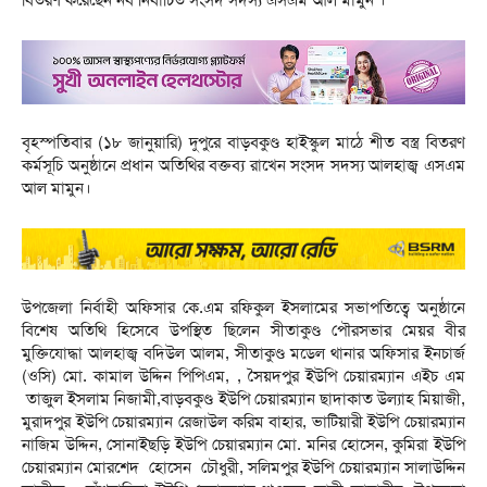
বৃহস্পতিবার (১৮ জানুয়ারি) দুপুরে বাড়বকুণ্ড হাইস্কুল মাঠে শীত বস্ত্র বিতরণ
কর্মসূচি অনুষ্ঠানে প্রধান অতিথির বক্তব্য রাখেন সংসদ সদস্য আলহাজ্ব এসএম
আল মামুন।
উপজেলা নির্বাহী অফিসার কে.এম রফিকুল ইসলামের সভাপতিত্বে অনুষ্ঠানে
বিশেষ অতিথি হিসেবে উপস্থিত ছিলেন সীতাকুণ্ড পৌরসভার মেয়র বীর
মুক্তিযোদ্ধা আলহাজ্ব বদিউল আলম, সীতাকুণ্ড মডেল থানার অফিসার ইনচার্জ
(ওসি) মো. কামাল উদ্দিন পিপিএম, , সৈয়দপুর ইউপি চেয়ারম্যান এইচ এম
তাজুল ইসলাম নিজামী,বাড়বকুণ্ড ইউপি চেয়ারম্যান ছাদাকাত উল্যাহ মিয়াজী,
মুরাদপুর ইউপি চেয়ারম্যান রেজাউল করিম বাহার, ভাটিয়ারী ইউপি চেয়ারম্যান
নাজিম উদ্দিন, সোনাইছড়ি ইউপি চেয়ারম্যান মো. মনির হোসেন, কুমিরা ইউপি
চেয়ারম্যান মোরশেদ হোসেন চৌধুরী, সলিমপুর ইউপি চেয়ারম্যান সালাউদ্দিন