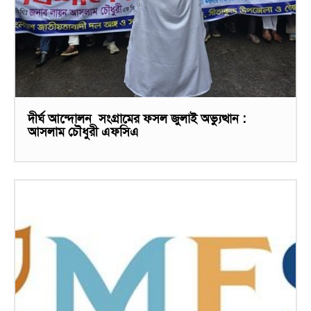
দীর্ঘ আন্দোলন সংগ্রামের ফসল জুলাই অভ্যুত্থান :
আসলাম চৌধুরী এফসিএ