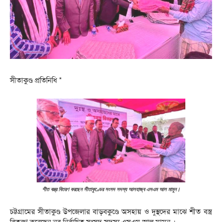
সীতাকুণ্ড প্রতিনিধি *
শীত বস্ত্র বিতরণ করছেন সীতাকুণ্ডের সংসদ সদস্য আলহাজ্ব এসএম আল মামুন।
চট্টগ্রামের সীতাকুণ্ড উপজেলার বাড়বকুণ্ডে অসহায় ও দুস্থদের মাঝে শীত বস্ত্র
বিতরণ করেছেন নব নির্বাচিত সংসদ সদস্য এসএম আল মামুন ।