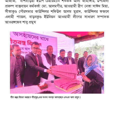
আজীজ, বাঁশবাড়িয়া ইউপি চেয়ারম্যান শওকত আলী জাহাঙ্গীর, উপজেলা
প্রকল্প বাস্তবায়ন কর্মকর্তা মো. আলমগীর, আওয়ামী রীগ নেতা সাঈদ মিয়া,
সীতাকুণ্ড পৌরসভার কাউন্সিলর শফিউল আলম মুরাদ, কাউন্সিলর ফজলে
এলাহী পায়েল, বাড়বকুণ্ড ইউনিয়ন আওয়ামী লীগের সাধারণ সম্পাদক
আওরঙ্গজেব শাবু প্রমুখ
শীত বস্ত্র বিতরণ করছেন সীতাকুণ্ডের সংসদ সদস্য আলহাজ্ব এসএম আল মামুন।